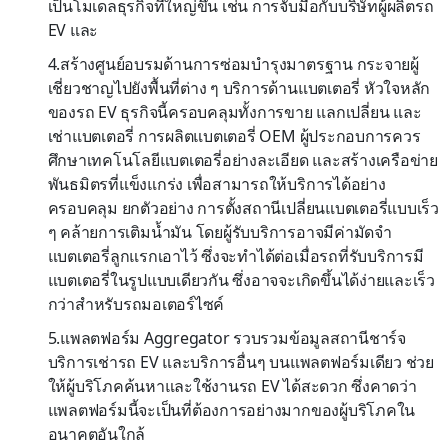
เป็นโมเดลธุรกิจที่ใหญ่ขึ้น เช่น การจับมือกับบริษัทผู้ผลิตรถ
EV และ
4.สร้างศูนย์อบรมด้านการซ่อมบำรุงมาตรฐาน กระจายผู้
เชี่ยวชาญไปยังพื้นที่ต่าง ๆ บริการด้านแบตเตอรี่ หัวใจหลัก
ของรถ EV ธุรกิจนี้ครอบคลุมทั้งการขาย แลกเปลี่ยน และ
เช่าแบตเตอรี่ การผลิตแบตเตอรี่ OEM ผู้ประกอบการควร
ศึกษาเทคโนโลยีแบตเตอรี่อย่างละเอียด และสร้างเครือข่าย
พันธมิตรที่แข็งแกร่ง เพื่อสามารถให้บริการได้อย่าง
ครอบคลุม ยกตัวอย่าง การตั้งสถานีเปลี่ยนแบตเตอรี่แบบเร็ว
ๆ คล้ายการเติมน้ำมัน โดยผู้รับบริการอาจมีค่ามัดจำ
แบตเตอรี่ลูกแรกเอาไว้ ซึ่งจะทำได้ต่อเมื่อรถที่รับบริการมี
แบตเตอรี่ในรูปแบบเดียวกัน ซึ่งอาจจะเกิดขึ้นได้ง่ายและเร็ว
กว่าสำหรับรถมอเตอร์ไซค์
5.แพลตฟอร์ม Aggregator รวบรวมข้อมูลสถานีชาร์จ
บริการเช่ารถ EV และบริการอื่นๆ บนแพลตฟอร์มเดียว ช่วย
ให้ผู้บริโภคค้นหาและใช้งานรถ EV ได้สะดวก ซึ่งคาดว่า
แพลตฟอร์มนี้จะเป็นที่ต้องการอย่างมากของผู้บริโภคใน
อนาคตอันใกล้