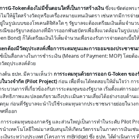
การG-Tokenต้องไม่มีขั้นตอนใดที่เป็นการสร้างเงิน
ซึ่งจะขัดต่อพระ
้ามไม่ให้ผู้ใดสร้างวัตถุหรือเครื่องหมายแทนเงินตรา เช่นหากมีการ
ู่ในรูปแบบของโทเคนดิจิทัลใด ๆ รัฐบาลจะต้องเตรียมเงินเต็มจำนวน 
กรณีของรัฐบาลฮ่องกงที่มีการออกพันธบัตรเพื่อสิ่งแวดล้อมในรูปแบบ
n Bond) ก็ได้เตรียมเงินไว้เต็มจำนวนเพื่อรองรับการจ่ายดอกเบี้ยให้ก
enต้องมีวัตถุประสงค์เพื่อการระดมทุนและการออมของประชาชนเท่
เป็นสื่อกลางในการชำระเงิน (Means of Payment: MOP) โดยต้องม
ดวัตถุประสงค์ด้วย
างต้น ธปท. มีความเห็นว่า
การระดมทุนด้วยการออก G-Token ของร
นวงจำกัด (Pilot Project)
ก่อน เพื่อที่จะได้ทดสอบให้มั่นใจว่า 
ระบวนการที่เกี่ยวข้องกับการระดมทุนของรัฐบาล เริ่มตั้งแต่การออก
ะสิทธิภาพและปลอดภัยรวมถึงประเมินความเสี่ยงได้อย่างรอบด้านและ
งรัดกุม ก่อนที่รัฐบาลจะนำไปใช้ระดมทุนจากประชาชนรายย่อยในวงกว้างต
เทศที่ออก
ื่อการระดมทุนของภาครัฐ และส่วนใหญ่เป็นการทำในระดับ Pilot Proje
ารนำเทคโนโลยีใหม่มาสนับสนุนให้เกิดนวัตกรรมในภาคการเงินเช่น
งินระหว่างประเทศ (โครงการ mBridge) ซึ่ง ธปท. ได้ดำเนินการ ที