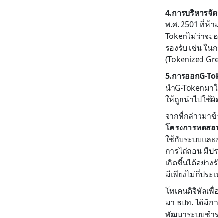
4.การบริหารจัด
พ.ศ. 2501 ที่ห
Tokenไม่ว่าจะอย
รองรับ เช่น ใน
(Tokenized Gree
5.การออกG-Tok
นำG-Tokenมาใช้
ให้ถูกนำไปใช้ผิ
จากที่กล่าวมาข้
โครงการทดสอบใ
ใช้กับระบบและก
การไถ่ถอน มีปร
เกิดขึ้นได้อย่า
มีเพียงไม่กี่ประ
โทเคนดิจิทัลเพ
มา ธปท. ได้มีก
พัฒนาระบบชำระเ