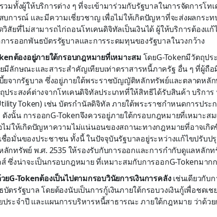
มทั้งผู้ให้บริการต่าง ๆ ที่จะเข้ามาร่วมกับรัฐบาลในการจัดการโทเ
ประสบการณ์ และมีความเชี่ยวชาญ เพื่อไม่ให้เกิดปัญหาที่จะส่งผลก
ดวิสัยที่ไม่สามารถไก่ถอนโทเคนดิจิทัลเป็นเงินได้ ผู้ให้บริการต้องแก
ลต่อการออกพันธบัตรรัฐบาลและการระดมทุนของรัฐบาลในวงกว้าง
kenต้องอยู่ภายใต้กรอบกฎหมายที่เหมาะสม
โดยG-Tokenมีวัตถุประ
ลักษณะและสาระสำคัญเทียบเท่าตราสารหนี้ภาครัฐ อื่น ๆ ที่ผู้ถือม
ี้ยจากรัฐบาล ซึ่งอยู่ภายใต้พระราชบัญญัติหลักทรัพย์และตลาดหลักท
ถุประสงค์ต่างจากโทเคนดิจิทัลประเภทที่ให้สิทธิได้รับสินค้า บริการ หร
tility Token) เช่น บัตรกำนัลดิจิทัล ภายใต้พระราชกำหนดการประกอ
561 ดังนั้น การออกG-Tokenจึงควรอยู่ภายใต้กรอบกฎหมายที่เหมาะ
พื่อไม่ให้เกิดปัญหาความไม่แน่นอนของสถานะทางกฎหมายที่อาจเกิดข
่อมั่นของประชาชน ทั้งนี้ ในปัจจุบันรัฐบาลอยู่ระหว่างแก้ไขปรับป
ลักทรัพย์ พ.ศ. 2535 ให้รองรับกับการออกและการกำกับดูแลหลักทรั
กส์ ซึ่งน่าจะเป็นกรอบกฎหมาย ที่เหมาะสมกับการออกG-Tokenมากก
้วยG-Tokenต้องเป็นไปตามกรอบวินัยการเงินการคลัง
เช่นเดียวกับก
บัตรรัฐบาล โดยต้องนับเป็นการกู้เงินภายใต้กรอบวงเงินกู้เพื่อชด
ประจำปี และแผนการบริหารหนี้สาธารณะ ภายใต้กฎหมาย ว่าด้วยก