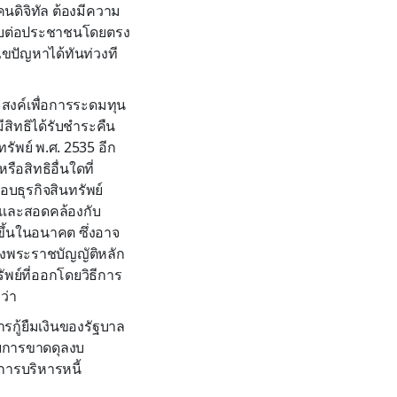
คนดิจิทัล ต้องมีความ
ระทบต่อประชาชนโดยตรง
้ไขปัญหาได้ทันท่วงที
สงค์เพื่อการระดมทุน
ีสิทธิได้รับชำระคืน
รัพย์ พ.ศ. 2535 อีก
ือสิทธิอื่นใดที่
บธุรกิจสินทรัพย์
สมและสอดคล้องกับ
ึ้นในอนาคต ซึ่งอาจ
รุงพระราชบัญญัติหลัก
พย์ที่ออกโดยวิธีการ
ว่า
ารกู้ยืมเงินของรัฐบาล
เชยการขาดดุลงบ
ารบริหารหนี้