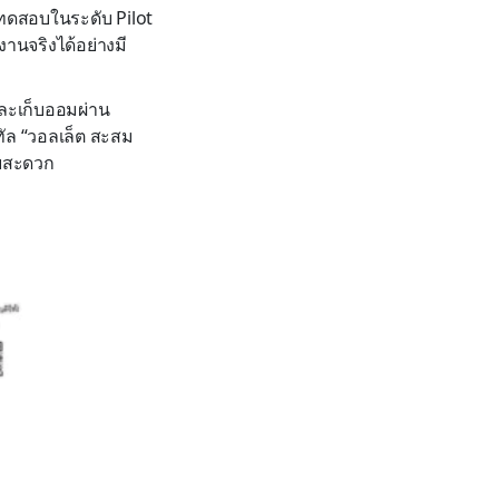
ทดสอบในระดับ Pilot
านจริงได้อย่างมี
และเก็บออมผ่าน
ิทัล “วอลเล็ต สะสม
ดยสะดวก