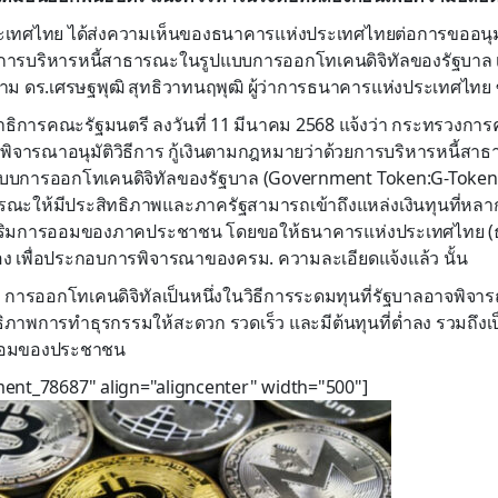
ทศไทย ได้ส่งความเห็นของธนาคารแห่งประเทศไทยต่อการขออนุมัติ
ารบริหารหนี้สาธารณะในรูปแบบการออกโทเคนดิจิทัลของรัฐบาล เมื่อว
ม ดร.เศรษฐพุฒิ สุทธิวาทนฤพุฒิ ผู้ว่าการธนาคารแห่งประเทศไทย ซ
าธิการคณะรัฐมนตรี ลงวันที่ 11 มีนาคม 2568 แจ้งว่า กระทรวงกา
) พิจารณาอนุมัติวิธีการ กู้เงินตามกฎหมายว่าด้วยการบริหารหนี้ส
บบการออกโทเคนดิจิทัลของรัฐบาล (Government Token:G-Token)
รณะให้มีประสิทธิภาพและภาครัฐสามารถเข้าถึงแหล่งเงินทุนที่หล
สริมการออมของภาคประชาชน โดยขอให้ธนาคารแห่งประเทศไทย (ธ
วข้อง เพื่อประกอบการพิจารณาของครม. ความละเอียดแจ้งแล้ว นั้น
 การออกโทเคนดิจิทัลเป็นหนึ่งในวิธีการระดมทุนที่รัฐบาลอาจพิจารณ
ทธิภาพการทำธุรกรรมให้สะดวก รวดเร็ว และมีต้นทุนที่ต่ำลง รวมถึง
ออมของประชาชน
ment_78687" align="aligncenter" width="500"]