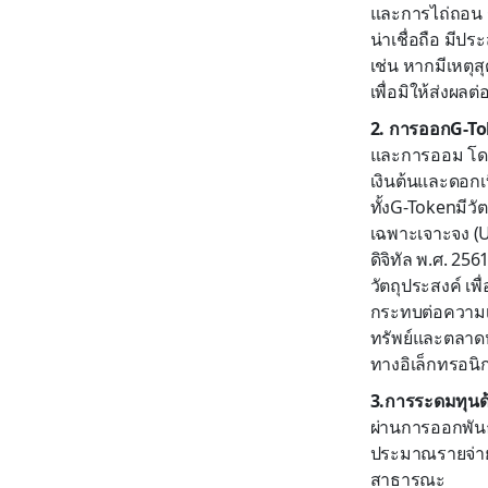
และการไถ่ถอน รว
น่าเชื่อถือ มี
เช่น หากมีเหตุสุ
เพื่อมิให้ส่งผ
2. การออกG-To
และการออม โดยมี
เงินต้นและดอกเบ
ทั้งG-Tokenมีวัต
เฉพาะเจาะจง (U
ดิจิทัล พ.ศ. 2
วัตถุประสงค์ เ
กระทบต่อความเชื
ทรัพย์และตลาดห
ทางอิเล็กทรอนิ
3.การระดมทุนด
ผ่านการออกพันธ
ประมาณรายจ่าย
สาธารณะ