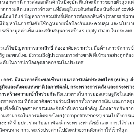
 นอกจากนี้ การส่งออกสินค้าในปัจจุบัน ที่แม้จะมีการขยายตัวสูง แต
กการผลิต และการจ้างงานที่ยังอยู่ในระดับต่อเนื่อง นับตั้งแต่ covid-
่อเนื่อง ได้แก่ ปัญหาการสวมสิทธิ์เพื่อการส่งออกสินค้า (transship
ังมีปัญหาในการบังคับใช้กฎหมายเพื่อป้องกันและควบคุม และนโยบา
นการสร้างมูลค่าเพิ่ม และสนับสนุนการสร้าง supply chain ในประเทศ
งการแก้ไขปัญหาการสวมสิทธิ์ ต้องอาศัยความร่วมมือด้านการจัดการข
ัฐ เอกชนไทย ยังรวมถึงผู้ประกอบการต่างชาติ ที่เข้ามาอย่างถูกต้อ
กระดับในการปกป้องอุตสาหกรรมในประเทศ
า
กกร. มีแนวทางที่จะขอเข้าพบ ธนาคารแห่งประเทศไทย (ธปท.), 
กิจและสังคมแห่งชาติ (สภาพัฒน์), กระทรวงการคลัง และกระทรวงพ
นการสร้างความเข้าใจร่วมกัน
ถึงแนวทางในการมองเศรษฐกิจในแต่ล
อุตสาหกรรม ที่ต้องอาศัยความร่วมมือจากทั้งภาคการเงิน และภาค
ฐ เพื่อชี้เป้าอุตสาหกรรมและจัดลำดับความสำคัญ เนื่องจากทรัพยากร
วามสามารถในการผลิตของไทย (competitiveness) รวมไปถึงการแลก
งชาติ ที่ ธปท. ร่วมกับสภาพัฒน์ กระทรวงพาณิชย์ และ กกร.ได้ร่วมก
พบทาง กกร. จะเร่งประสานไปยังหน่วยงานดังกล่าวให้เร็วที่สุด