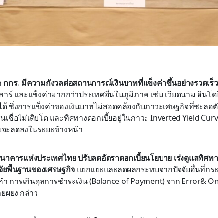
า
กกร. มีความกังวลต่อสถานการณ์เงินบาทที่แข็งค่าขึ้นอย่างรวดเร็ว
าร์ และแข็งค่ามากกว่าประเทศอื่นในภูมิภาค เช่น เวียดนาม อินโดน
่ได้ ซึ่งการแข็งค่าของเงินบาทไม่สอดคล้องกับภาวะเศษฐกิจที่ชะลอต
สินเชื่อไม่เติบโต และทิศทางดอกเบี้ยอยู่ในภาวะ Inverted Yield Cu
้ยจะลดลงในระยะข้างหน้า
ธนาคารแห่งประเทศไทย ปรับลดอัตราดอกเบี้ยนโยบาย เร่งดูแลทิศทาง
จัยพื้นฐานของเศรษฐกิจ
แยกแยะและลดผลกระทบจากปัจจัยอื่นที่กระท
ำ การเกินดุลการชำระเงิน (Balance of Payment) จาก Error& Omis
นายผยง กล่าว