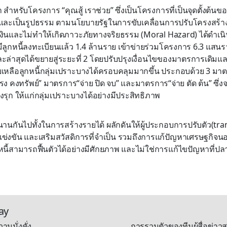
 สำหรับโครงการ “คุณสู้ เราช่วย” ซึ่งเป็นโครงการที่เป็นจุดตั้งต้น
ยืนและเป็นรูปธรรม ตามนโยบายรัฐในการขับเคลื่อนการปรับโครงสร้าง
เงินและไม่ทำให้เกิดภาวะภัยทางจริยธรรม (Moral Hazard) ได้ดำเนิ
ลูกหนี้ลงทะเบียนแล้ว 1.4 ล้านราย เข้าข่ายร่วมโครงการ 6.3 แสนรา
ล่าสุดได้ขยายสู่ระยะที่ 2 โดยปรับปรุงเงื่อนไขของมาตรการเดิมแ
วยเหลือลูกหนี้กลุ่มเปราะบางได้ครอบคลุมมากขึ้น ประกอบด้วย 3 มาต
ง คงทรัพย์” มาตรการ“จ่าย ปิด จบ” และมาตรการ“จ่าย ตัด ต้น” ซึ่ง
ิงรุก ให้แก่กลุ่มเปราะบางได้อย่างมีประสิทธิภาพ
งคู่ขนานกันไปทั้งในการสร้างรายได้ ผลักดันให้ผู้ประกอบการปรับตัว(tr
่งขัน และเสริมสวัสดิการที่จำเป็น รวมถึงการแก้ปัญหาเศรษฐกิจ
กหนี้สามารถฟื้นตัวได้อย่างมีศักยภาพ และไม่ใช่การแก้ไขปัญหาที่ปล
ay
ามมั่งคั่ง
การรวมตัวของทีมผู้สื่อข่าวส