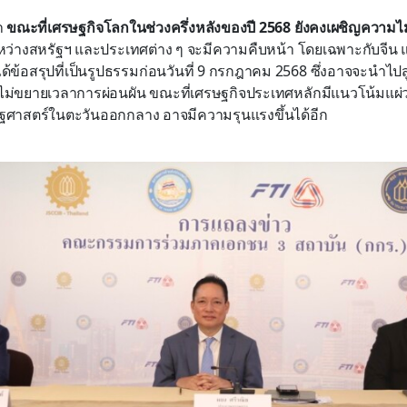
า
ขณะที่เศรษฐกิจโลกในช่วงครึ่งหลังของปี 2568 ยังคงเผชิญความไ
หว่างสหรัฐฯ และประเทศต่าง ๆ จะมีความคืบหน้า โดยเฉพาะกับจี
จะได้ข้อสรุปที่เป็นรูปธรรมก่อนวันที่ 9 กรกฎาคม 2568 ซึ่งอาจจะนำไปส
กไม่ขยายเวลาการผ่อนผัน ขณะที่เศรษฐกิจประเทศหลักมีแนวโน้มแผ่
ิรัฐศาสตร์ในตะวันออกกลาง อาจมีความรุนแรงขึ้นได้อีก