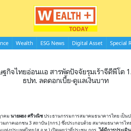
Wealthplustoday
ance
Wealth
ESG News
Digital Asset
Special 
ษฐกิจไทยอ่อนแอ สารพัดปัจจัยรุมเร้าจีดีพีโต 1.
ธปท. ลดดอกเบี้ย-ดูแลเงินบาท
รกฎาคม
นายผยง ศรีวณิช
ประธานกรรมการสมาคมธนาคารไทย เป็นป
มภาคเอกชน 3 สถาบัน (กกร.) ซึ่งประกอบด้วย สมาคมธนาคารไท
ห่งประเทศไทย (ส.อ.ท.) เปิดเผยว่าที่ประชุม กกร.
ได้มีการประเมิน