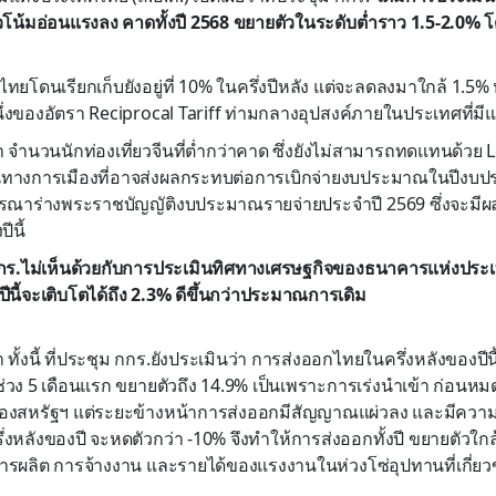
วโน้มอ่อนแรงลง คาดทั้งปี 2568 ขยายตัวในระดับต่ำราว 1.5-2.0% โ
ไทยโดนเรียกเก็บยังอยู่ที่ 10% ในครึ่งปีหลัง แต่จะลดลงมาใกล้ 1.5% 
นึ่งของอัตรา Reciprocal Tariff ท่ามกลางอุปสงค์ภายในประเทศที่
 จำนวนนักท่องเที่ยวจีนที่ต่ำกว่าคาด ซึ่งยังไม่สามารถทดแทนด้วย L
ทางการเมืองที่อาจส่งผลกระทบต่อการเบิกจ่ายงบประมาณในปีงบปร
ารณาร่างพระราชบัญญัติงบประมาณรายจ่ายประจำปี 2569 ซึ่งจะมีผ
ีนี้
กร.ไม่เห็นด้วยกับการประเมินทิศทางเศรษฐกิจของธนาคารแห่งประเ
นี้จะเติบโตได้ถึง 2.3% ดีขึ้นกว่าประมาณการเดิม
 ทั้งนี้ ที่ประชุม กกร.ยังประเมินว่า การส่งออกไทยในครึ่งหลังของป
วง 5 เดือนแรก ขยายตัวถึง 14.9% เป็นเพราะการเร่งนำเข้า ก่อนห
สหรัฐฯ แต่ระยะข้างหน้าการส่งออกมีสัญญาณแผ่วลง และมีความเป
่งหลังของปี จะหดตัวกว่า -10% จึงทำให้การส่งออกทั้งปี ขยายตัวใกล้
ผลิต การจ้างงาน และรายได้ของแรงงานในห่วงโซ่อุปทานที่เกี่ยว