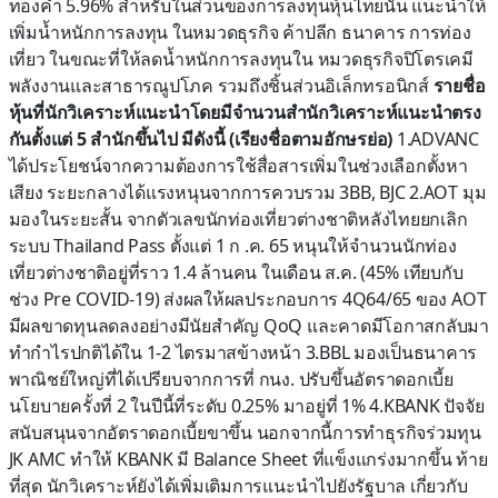
ทองคำ 5.96% สำหรับในส่วนของการลงทุนหุ้นไทยนั้น แนะนำให้
เพิ่มน้ำหนักการลงทุน ในหมวดธุรกิจ ค้าปลีก ธนาคาร การท่อง
เที่ยว ในขณะที่ให้ลดน้ำหนักการลงทุนใน หมวดธุรกิจปิโตรเคมี
พลังงานและสาธารณูปโภค รวมถึงชิ้นส่วนอิเล็กทรอนิกส์
รายชื่อ
หุ้นที่นักวิเคราะห์แนะนำโดยมีจำนวนสำนักวิเคราะห์แนะนำตรง
กันตั้งแต่ 5 สำนักขึ้นไป มีดังนี้ (เรียงชื่อตามอักษรย่อ)
1.ADVANC
ได้ประโยชน์จากความต้องการใช้สื่อสารเพิ่มในช่วงเลือกตั้งหา
เสียง ระยะกลางได้แรงหนุนจากการควบรวม 3BB, BJC 2.AOT มุม
มองในระยะสั้น จากตัวเลขนักท่องเที่ยวต่างชาติหลังไทยยกเลิก
ระบบ Thailand Pass ตั้งแต่ 1 ก .ค. 65 หนุนให้จำนวนนักท่อง
เที่ยวต่างชาติอยู่ที่ราว 1.4 ล้านคน ในเดือน ส.ค. (45% เทียบกับ
ช่วง Pre COVID-19) ส่งผลให้ผลประกอบการ 4Q64/65 ของ AOT
มีผลขาดทุนลดลงอย่างมีนัยสำคัญ QoQ และคาดมีโอกาสกลับมา
ทำกำไรปกติได้ใน 1-2 ไตรมาสข้างหน้า 3.BBL มองเป็นธนาคาร
พาณิชย์ใหญ่ที่ได้เปรียบจากการที่ กนง. ปรับขึ้นอัตราดอกเบี้ย
นโยบายครั้งที่ 2 ในปีนี้ที่ระดับ 0.25% มาอยู่ที่ 1% 4.KBANK ปัจจัย
สนับสนุนจากอัตราดอกเบี้ยขาขึ้น นอกจากนี้การทำธุรกิจร่วมทุน
JK AMC ทำให้ KBANK มี Balance Sheet ที่แข็งแกร่งมากขึ้น ท้าย
ที่สุด นักวิเคราะห์ยังได้เพิ่มเติมการแนะนำไปยังรัฐบาล เกี่ยวกับ