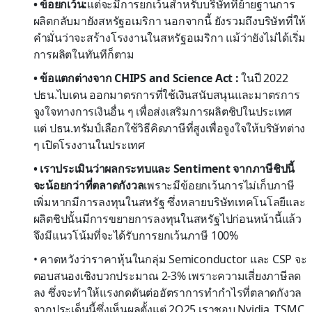
• ข้อยกเว้น:
แต่จะมีการยกเว้นสำหรับบริษัทที่ย้ายฐานการ
ผลิตกลับมายังสหรัฐอเมริกา นอกจากนี้ ยังรวมถึงบริษัทที่ให้
คำมั่นว่าจะสร้างโรงงานในสหรัฐอเมริกา แม้ว่ายังไม่ได้เริ่ม
การผลิตในทันทีก็ตาม
• ข้อแตกต่างจาก CHIPS and Science Act :
ในปี 2022
ปธน.ไบเดน ออกมาตรการที่ใช้เงินสนับสนุนและมาตรการ
จูงใจทางการเงินอื่น ๆ เพื่อส่งเสริมการผลิตชิปในประเทศ
แต่ ปธน.ทรัมป์เลือกใช้วิธีคิดภาษีที่สูงเพื่อจูงใจให้บริษัทต่าง
ๆ เปิดโรงงานในประเทศ
• เราประเมินว่าผลกระทบและ Sentiment จากภาษีชิปนี้
จะน้อยกว่าที่ตลาดกังวล
เพราะมีข้อยกเว้นการไม่เก็บภาษี
เพิ่มหากมีการลงทุนในสหรัฐ ซึ่งหลายบริษัทเทคโนโลยีและ
ผลิตชิปนั้นมีการขยายการลงทุนในสหรัฐไปก่อนหน้านี้แล้ว
จึงมีแนวโน้มที่จะได้รับการยกเว้นภาษี 100%
• คาดหวังว่าราคาหุ้นในกลุ่ม Semiconductor และ CSP จะ
ตอบสนองเชิงบวกประมาณ 2-3% เพราะความเสี่ยงภาษีลด
ลง ซึ่งจะทำให้แรงกดดันต่ออัตราการทำกำไรที่ตลาดกังวล
จากประเด็นนี้ซึ่งเห็นผลตั้งแต่ 2Q25 เราชอบ Nvidia, TSMC