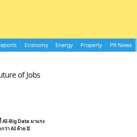
Reports
Economy
Energy
Property
PR News
ture of Jobs
ี้ AI-Big Data มาแรง
ว่า AI ด้วย II