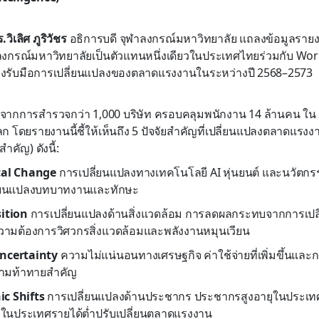
ิเลิศ ภูริวัชร
อธิการบดี จุฬาลงกรณ์มหาวิทยาลัย แถลงข้อมูลรายง
ลงกรณ์มหาวิทยาลัยเป็นตัวแทนหนึ่งเดียวในประเทศไทยร่วมกับ Wo
างรับมือการเปลี่ยนแปลงของตลาดแรงงานในระหว่างปี 2568–2573
ิงจากการสำรวจกว่า 1,000 บริษัท ครอบคลุมพนักงาน 14 ล้านคน ใ
ก โดยรายงานนี้ชี้ให้เห็นถึง 5 ปัจจัยสำคัญที่เปลี่ยนแปลงตลาดแรงง
ำคัญ) ดังนี้:
cal Change
การเปลี่ยนแปลงทางเทคโนโลยี AI หุ่นยนต์ และนวัตกร
ปลี่ยนแปลงบทบาทงานและทักษะ
sition
การเปลี่ยนแปลงด้านสิ่งแวดล้อม การลดผลกระทบจากการเปล
วามต้องการวิศวกรสิ่งแวดล้อมและพลังงานหมุนเวียน
ncertainty
ความไม่แน่นอนทางเศรษฐกิจ ค่าใช้จ่ายที่เพิ่มขึ้นแล
วามท้าทายสำคัญ
c Shifts
การเปลี่ยนแปลงด้านประชากร ประชากรสูงอายุในประเทศ
ในประเทศรายได้ต่ำปรับเปลี่ยนตลาดแรงงาน