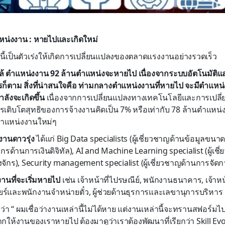
่งงาน : หายไปและเกิดใหม่
่านี้เป็นตัวเร่งให้เกิดการเปลี่ยนแปลงของตลาดแรงงานอย่างรวดเร็ว
้ ตำแหน่งงาน 92 ล้านตำแหน่งจะหายไป เนื่องจากระบบอัตโนมัติแ
รก็ตาม สิ่งที่น่าสนใจคือ ท่ามกลางตำแหน่งงานที่หายไป จะมีตำแหน
ำลังจะเกิดขึ้น
เนื่องจากการเปลี่ยนแปลงทางเทคโนโลยีและการเปลี่ย
เติบโตสุทธิของการจ้างงานคิดเป็น 7% หรือเท่ากับ 78 ล้านตำแหน่ง
ำแหน่งงานใหม่ๆ
านดาวรุ่ง
ได้แก่ Big Data specialists (ผู้เชี่ยวชาญด้านข้อมูลขนาด
กรด้านการเงินดิจิทัล), AI and Machine Learning specialist (ผู้เช
่องจักร), Security management specialist (ผู้เชี่ยวชาญด้านการจ
านที่จะเริ่มหายไป
เช่น เจ้าหน้าที่ไปรษณีย์, พนักงานธนาคาร, เจ้าหน้
ร์และพนักงานจำหน่ายตั๋ว, ผู้ช่วยด้านธุรการและเลขานุการบริหาร
วว่า “ ผมเชื่อว่างานเหล่านี้ไม่ได้หาย แต่งานเหล่านี้จะทรานสฟอร์มไปเป
ยากให้งานของเราหายไป ต้องมาดูว่าเราต้องพัฒนาที่เรียกว่า Skill E