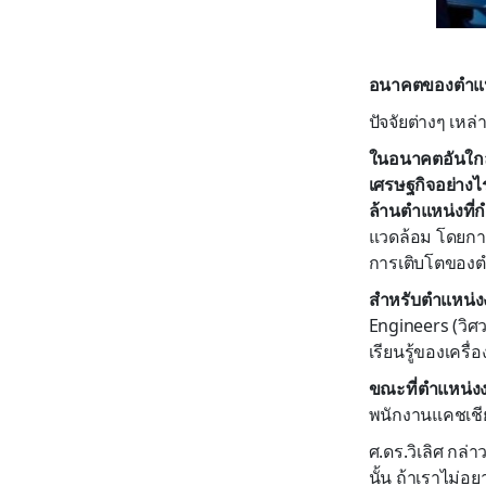
อนาคตของตำแหน
ปัจจัยต่างๆ เหล
ในอนาคตอันใกล
เศรษฐกิจ
อย่างไ
ล้านตำแหน่งที่ก
แวดล้อม โดยการ
การเติบโตของต
สำหรับตำแหน่งง
Engineers (วิศว
เรียนรู้ของเครื
ขณะที่ตำแหน่งง
พนักงานแคชเชีย
ศ.ดร.วิเลิศ กล่า
นั้น ถ้าเราไม่อ