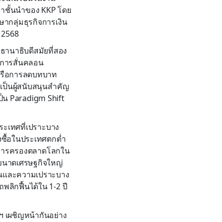
ค้าชั้นนำของ KKP โดย
ากลุ่มธุรกิจการเงิน
ม 2568
ธานาธิบดีสมัยที่สอง
็นการสั่นคลอน
วหรือการลดบทบาท
ป็นผู้สนับสนุนสำคัญ
เป็น Paradigm Shift
ประเทศที่เปราะบาง
ังซื้อในประเทศตกต่ำ
ฉพาะการครองตลาดโลกใน
มีขนาดเศรษฐกิจใหญ่
นอนและความเปราะบาง
ลิกฟื้นได้ใน 1-2 ปี
 เผชิญหน้ากันอย่าง