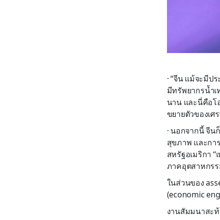
· “จีน แม้จะมีป
มีทรัพยากรน้ำเท
นาน และนี่คือ
ขยายตัวของเศร
· นอกจากนี้ จีน
สุขภาพ และการท
สหรัฐอเมริกา “เพ
ภาคอุตสาหกรรมไ
ในส่วนของ asse
(economic eng
งานสัมมนาสะท้อ