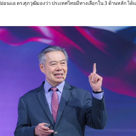
อ่อนแอ ดร.ศุภวุฒิมองว่า ประเทศไทยมีทางเลือกใน 3 ด้านหลัก ได้