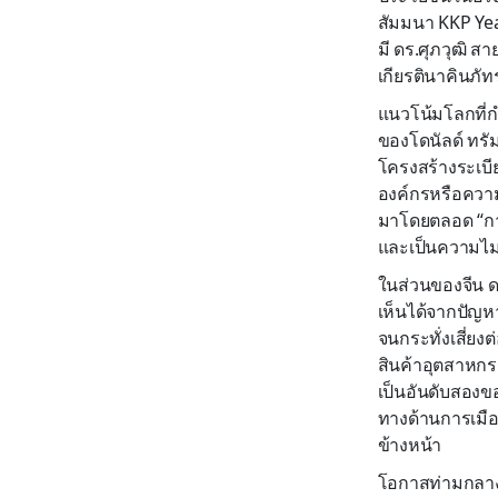
สัมมนา KKP Yea
มี ดร.ศุภวุฒิ 
เกียรตินาคินภัทร
แนวโน้มโลกที่ก
ของโดนัลด์ ทรัม
โครงสร้างระเบี
องค์กรหรือความ
มาโดยตลอด “การเ
และเป็นความไม
ในส่วนของจีน ด
เห็นได้จากปัญห
จนกระทั่งเสี่ย
สินค้าอุตสาหกร
เป็นอันดับสอง
ทางด้านการเมือ
ข้างหน้า
โอกาสท่ามกลาง