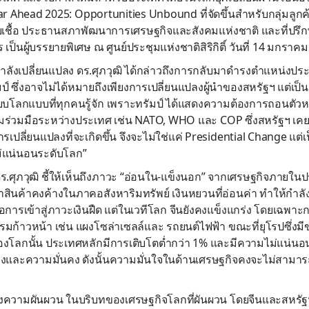
r Ahead 2025: Opportunities Unbound ที่จัดขึ้นสำหรับกลุ่มลูก
สายเชื้อ ประธานสภาพัฒนาการเศรษฐกิจและสังคมแห่งชาติ และที่ปรึกษ
 เป็นผู้บรรยายพิเศษ ณ ศูนย์ประชุมแห่งชาติสิริกิติ์ วันที่ 14 มกราค
ำลังเปลี่ยนแปลง ดร.ศุภวุฒิ ได้กล่าวถึงการกลับมาดำรงตำแหน่งประ
ป์ ซึ่งอาจไม่ได้หมายถึงเพียงการเปลี่ยนแปลงผู้นำของสหรัฐฯ แต่เป
ยบโลกแบบที่ทุกคนรู้จัก เพราะทรัมป์ ได้แสดงความต้องการถอนตั
ร่วมมือระหว่างประเทศ เช่น NATO, WHO และ COP ซึ่งสหรัฐฯ เคยเ
ปลี่ยนแปลงที่จะเกิดขึ้น จึงจะไม่ใช่แค่ Presidential Change แต่
่แน่นอนระดับโลก”
ร.ศุภวุฒิ ชี้ให้เห็นถึงภาวะ “อ่อนใน-แข็งนอก” จากเศรษฐกิจภายใน
าสินค้าคงค้างในภาคอสังหาริมทรัพย์ เงินหยวนที่อ่อนค่า ทำให้กำล
งต่อการเข้าสู่ภาวะเงินฝืด แต่ในเวทีโลก จีนยังคงแข็งแกร่ง โดยเ
รมก้าวหน้า เช่น แผงโซล่าเซลล์และ รถยนต์ไฟฟ้า ขณะที่ยุโรปซึ่ง
ของโลกนั้น ประเทศหลักมีการเติบโตต่ำกว่า 1% และมีความไม่แน่
งและความมั่นคง ดังนั้นความมั่นใจในด้านเศรษฐกิจคงจะไม่สามารถพ
ความผันผวน ในบริบทของเศรษฐกิจโลกที่ผันผวน โดยจีนและสหรัฐฯ