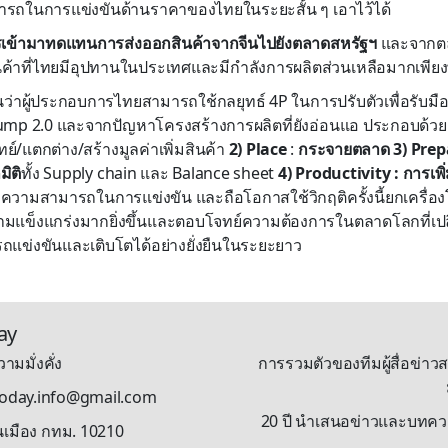
รถในการแข่งขันด้านราคาของไทยในระยะสั้น ๆ เอาไว้ได้
เข้ามาทดแทนการส่งออกสินค้าจากจีนไปยังตลาดสหรัฐฯ
และจากตล
ค้าที่ไทยมีอุปทานในประเทศและมีกำลังการผลิตส่วนเหลือมากเพีย
นว่าผู้ประกอบการไทยสามารถใช้กลยุทธ์ 4P ในการปรับตัวเพื่อรับม
mp 2.0 และจากปัญหาโครงสร้างการผลิตที่ยังอ่อนแอ ประกอบด้วย
ย์/แตกต่าง/สร้างมูลค่าเพิ่มสินค้า
2) Place
:
กระจายตลาด
3) Prep
มิติ
ทั้ง Supply chain และ Balance sheet
4) Productivity : การเพ
บความสามารถในการแข่งขัน และถือโอกาสใช้วิกฤติครั้งนี้ยกเครื่อ
มแข็งแกร่งมากยิ่งขึ้นและตอบโจทย์ความต้องการในตลาดโลกที่เปลี
ถแข่งขันและเติบโตได้อย่างยั่งยืนในระยะยาว
ay
ามมั่งคั่ง
การรวมตัวของทีมผู้สื่อข่าวส
stoday.info@gmail.com
20 ปี นำเสนอข่าวและบทความรู
นเมือง กทม. 10210