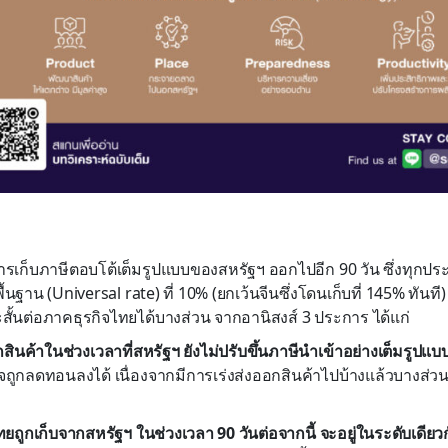
การเก็บภาษีตอบโต้เต็มรูปแบบของสหรัฐฯ ออกไปอีก 90 วัน ซึ่งทุกป
พื้นฐาน (Universal rate) ที่ 10% (ยกเว้นจีนซึ่งโดนเก็บที่ 145% ทันท
้นต่อภาคธุรกิจไทยได้บางส่วน จากอานิสงส์ 3 ประการ ได้แก่
กสินค้าในช่วงเวลาที่สหรัฐฯ ยังไม่ปรับขึ้นภาษีนำเข้าอย่างเต็มรูปแ
ถูกลดทอนลงได้ เนื่องจากมีการเร่งส่งออกสินค้าไปบ้างแล้วบางส่วนตั้
ไทยถูกเก็บจากสหรัฐฯ ในช่วงเวลา 90 วันต่อจากนี้ จะอยู่ในระดับเดียวกั