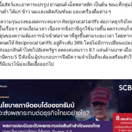
้อสัตว์และอาหารแปรรูป ยานยนต์ เม็ดพลาสติก เป็นต้น ขณะที่กลุ่มส
ต่ำ ได้แก่ ข้าว นมและผลิตภัณฑ์นม และเครื่องดื่มต่าง ๆ
บความรุนแรงของผลกระทบจาก Reciprocal tariffs ต่อภาคธุรกิจไทย
นเรื่อย ๆ ตามเงื่อนเวลา เนื่องจากยิ่งภาษีถูกใช้นานขึ้น ผลกระทบก็
ยุ่นของความต้องการนำเข้าต่อราคาที่สูงขึ้นตามระยะเวลา โดยหา
นดให้ Reciprocal tariffs อยู่ที่ระดับ 36% โดยไม่มีการเปลี่ยนแปลง
ส่งออกสินค้าไทยไปยังสหรัฐฯ ลดลงสะสมราว 8.1 แสนล้านบาท เมื่อม
ครบ 5 ปี ดังนั้น ผู้ประกอบการจึงมีความจำเป็นที่จะต้องเตรียมตัวให้
่มีแนวโน้มจะยืดเยื้อออกไป