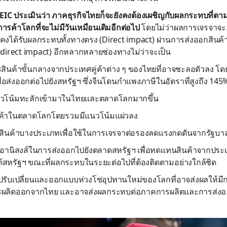
 EIC ประเมินว่า ภาคธุรกิจไทยก็จะยังคงต้องเผชิญกับผลกระทบที่ตาม
ารค้าโลกที่จะไม่มีวันเหมือนเดิมอีกต่อไป
โดยไม่ว่าผลการเจรจาจ
ังคงได้รับผลกระทบทั้งทางตรง (Direct impact) ผ่านการส่งออกสินค
direct impact) อีกหลากหลายช่องทางไม่ว่าจะเป็น
ินค้าขั้นกลางจากประเทศคู่ค้าต่าง ๆ ของไทยที่อาจชะลอตัวลง โดยเฉ
ื่อส่งออกต่อไปยังสหรัฐฯ ซึ่งจีนโดนกำแพงภาษีในอัตราที่สูงถึง 145
ีแนวโน้มทะลักเข้ามาในไทยและตลาดโลกมากขึ้น
สินค้าในตลาดโลกโดยรวมมีแนวโน้มแผ่วลง
สินค้าบางประเภทเพื่อใช้ในการเจรจาต่อรองลดแรงกดดันจากรัฐบาล
บอานิสงส์ในการส่งออกไปยังตลาดสหรัฐฯ เพื่อทดแทนสินค้าจากประเ
สหรัฐฯ ขณะที่ผลกระทบในระยะต่อไปที่ต้องติดตามอย่างใกล้ชิด
ปรับเปลี่ยนและออกแบบห่วงโซ่อุปทานใหม่ของโลกที่อาจส่งผลให้ม
ารผลิตออกจากไทย และอาจส่งผลกระทบต่อภาคการผลิตและการส่ง