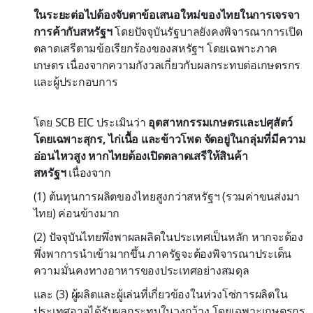
ในระยะต่อไปต้องจับตาข้อเสนอใหม่ของไทยในการเจรจา
การค้ากับสหรัฐฯ
โดยปัจจุบันรัฐบาลยังคงพิจารณาการเปิด
ตลาดเสรีตามข้อเรียกร้องของสหรัฐฯ โดยเฉพาะภาค
เกษตร เนื่องจากความกังวลเกี่ยวกับผลกระทบต่อเกษตรกร
และผู้ประกอบการ
โดย SCB EIC ประเมินว่า
อุตสาหกรรมเกษตรและปศุสัตว์
โดยเฉพาะสุกร, ไก่เนื้อ และข้าวโพด จัดอยู่ในกลุ่มที่มีความ
อ่อนไหวสูง หากไทยต้องเปิดตลาดเสรีให้สินค้า
สหรัฐฯ
เนื่องจาก
(1) ต้นทุนการผลิตของไทยสูงกว่าสหรัฐฯ (รวมค่าขนส่งมา
ไทย) ค่อนข้างมาก
(2) ปัจจุบันไทยพึ่งพาผลผลิตในประเทศเป็นหลัก หากจะต้อง
พึ่งพาการนำเข้ามากขึ้น ภาครัฐจะต้องพิจารณาประเด็น
ความมั่นคงทางอาหารของประเทศอย่างสมดุล
และ (3) ผู้ผลิตและผู้เล่นที่เกี่ยวข้องในห่วงโซ่การผลิตใน
ประเทศอาจได้รับผลกระทบในวงกว้าง โดยเฉพาะเกษตรกร