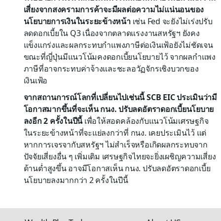
เสี่ยงจากสงครามการค้าจะมีผลต่อความไม่แน่นอนของ
นโยบายการเงินในระยะข้างหน้า
เช่น Fed จะยังไม่เร่งปรับ
ลดดอกเบี้ยใน Q3 เนื่องจากตลาดแรงงานสหรัฐฯ ยังคง
แข็งแกร่งและผลกระทบกำแพงภาษีต่อเงินเฟ้อยังไม่ชัดเจน
ขณะที่ญี่ปุ่นมีแนวโน้มคงดอกเบี้ยนโยบายไว้ จากผลกำแพง
ภาษีที่อาจกระทบค่าจ้างและชะลอวัฏจักรเชิงบวกของ
เงินเฟ้อ
จากสถานการณ์โลกที่เปลี่ยนไปเช่นนี้ SCB EIC ประเมินว่ามี
โอกาสมากขึ้นที่จะเห็น กนง. ปรับลดอัตราดอกเบี้ยนโยบาย
ลงอีก 2 ครั้งในปีนี้
เพื่อให้สอดคล้องกับแนวโน้มเศรษฐกิจ
ในระยะข้างหน้าที่จะแย่ลงกว่าที่ กนง. เคยประเมินไว้ แต่
หากการเจรจากับสหรัฐฯ ไม่สำเร็จหรือเกิดผลกระทบจาก
ปัจจัยเสี่ยงอื่น ๆ เพิ่มเติม เศรษฐกิจไทยจะยิ่งเผชิญความเสี่ยง
ด้านต่ำสูงขึ้น อาจมีโอกาสเห็น กนง. ปรับลดอัตราดอกเบี้ย
นโยบายลงมากกว่า 2 ครั้งในปีนี้