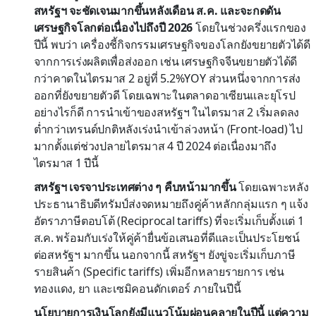
สหรัฐฯ จะชัดเจนมากขึ้นหลังเดือน ส.ค. และจะกดดัน
เศรษฐกิจโลกต่อเนื่องไปถึงปี 2026
โดยในช่วงครึ่งแรกของ
ปีนี้ พบว่า เครื่องชี้กิจกรรมเศรษฐกิจของโลกยังขยายตัวได้ดี
จากการเร่งผลิตเพื่อส่งออก เช่น เศรษฐกิจจีนขยายตัวได้ดี
กว่าคาดในไตรมาส 2 อยู่ที่ 5.2%YOY ส่วนหนึ่งจากการส่ง
ออกที่ยังขยายตัวดี โดยเฉพาะในตลาดอาเซียนและยุโรป
อย่างไรก็ดี การนำเข้าของสหรัฐฯ ในไตรมาส 2 เริ่มลดลง
ต่ำกว่าเทรนด์ปกติหลังเร่งนำเข้าล่วงหน้า (Front-load) ไป
มากตั้งแต่ช่วงปลายไตรมาส 4 ปี 2024 ต่อเนื่องมาถึง
ไตรมาส 1 ปีนี้
สหรัฐฯ เจรจาประเทศต่าง ๆ คืบหน้ามากขึ้น
โดยเฉพาะหลัง
ประธานาธิบดีทรัมป์ส่งจดหมายถึงคู่ค้าหลักกลุ่มแรก ๆ แจ้ง
อัตราภาษีตอบโต้ (Reciprocal tariffs) ที่จะเริ่มเก็บตั้งแต่ 1
ส.ค. พร้อมกับเร่งให้คู่ค้ายื่นข้อเสนอที่ดีและเป็นประโยชน์
ต่อสหรัฐฯ มากขึ้น นอกจากนี้ สหรัฐฯ ยังขู่จะเริ่มเก็บภาษี
รายสินค้า (Specific tariffs) เพิ่มอีกหลายรายการ เช่น
ทองแดง, ยา และเซมิคอนดักเตอร์ ภายในปีนี้
นโยบายการเงินโลกยังมีแนวโน้มผ่อนคลายในปีนี้ แต่ความ