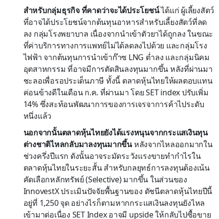
สำหรับกลุ่มธุรกิจ ที่คาดว่าจะได้ประโยชน์
ได้แก่ ผู้เลี้ยงสัตว์
ที่อาจได้ประโยชน์จากต้นทุนอาหารสำหรับเลี้ยงสัตว์ที่ลด
ลง กลุ่มโรงพยาบาล เนื่องจากนำเข้าตัวยาได้ถูกลง ในขณะ
ที่ค่าบริการทางการแพทย์ไม่ได้ลดลงไปด้วย และกลุ่มโรง
ไฟฟ้า จากต้นทุนการนำเข้าก๊าซ LNG ต่ำลง และกลุ่มนิคม
อุตสาหกรรม ที่อาจมีการตัดสินลงทุนมากขึ้น หลังที่ผ่านมา
ชะลอเพื่อรอประเด็นภาษี ทั้งนี้ ตลาดหุ้นไทยให้ผลตอบแทน
ค่อนข้างดีในเดือน ก.ค. ที่ผ่านมา โดย SET index ปรับเพิ่ม
14% ซึ่งสะท้อนพัฒนาการของการเจรจาการค้าไประดับ
หนึ่งแล้ว
นอกจากนั้นตลาดหุ้นไทยยังได้แรงหนุนจากกระแสเงินทุน
ต่างชาติไหลกลับมาลงทุนมากขึ้น
หลังจากไหลออกมากใน
ช่วงครึ่งปีแรก ดังนั้นอาจระมัดระวังแรงขายทำกำไรใน
ตลาดหุ้นไทยในระยะสั้น สำหรับกลยุทธ์การลงทุนต้องเน้น
คัดเลือกหลักทรัพย์ (Selective) มากขึ้น ในส่วนของ
InnovestX ประเมินปัจจัยพื้นฐานของ ดัชนีตลาดหุ้นไทยปีนี้
อยู่ที่ 1,250 จุด อย่างไรก็ตามหากกระแสเงินลงทุนยังไหล
เข้ามาต่อเนื่อง SET Index อาจมี upside ให้กลับไปซื้อขาย