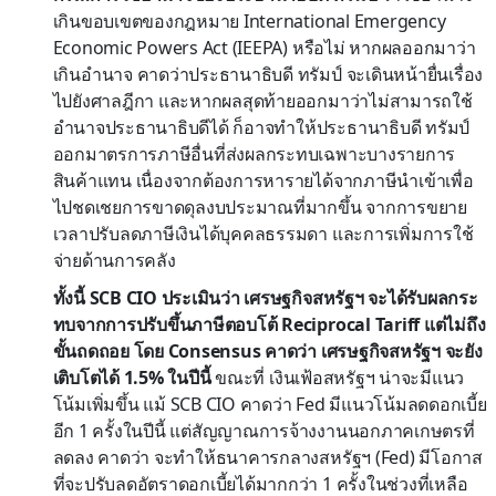
เกินขอบเขตของกฎหมาย International Emergency
Economic Powers Act (IEEPA) หรือไม่ หากผลออกมาว่า
เกินอำนาจ คาดว่าประธานาธิบดี ทรัมป์ จะเดินหน้ายื่นเรื่อง
ไปยังศาลฎีกา และหากผลสุดท้ายออกมาว่าไม่สามารถใช้
อำนาจประธานาธิบดีได้ ก็อาจทำให้ประธานาธิบดี ทรัมป์
ออกมาตรการภาษีอื่นที่ส่งผลกระทบเฉพาะบางรายการ
สินค้าแทน เนื่องจากต้องการหารายได้จากภาษีนำเข้าเพื่อ
ไปชดเชยการขาดดุลงบประมาณที่มากขึ้น จากการขยาย
เวลาปรับลดภาษีเงินได้บุคคลธรรมดา และการเพิ่มการใช้
จ่ายด้านการคลัง
ทั้งนี้ SCB CIO ประเมินว่า เศรษฐกิจสหรัฐฯ จะได้รับผลกระ
ทบจากการปรับขึ้นภาษีตอบโต้ Reciprocal Tariff แต่ไม่ถึง
ขั้นถดถอย โดย Consensus คาดว่า เศรษฐกิจสหรัฐฯ จะยัง
เติบโตได้ 1.5% ในปีนี้
ขณะที่ เงินเฟ้อสหรัฐฯ น่าจะมีแนว
โน้มเพิ่มขึ้น แม้ SCB CIO คาดว่า Fed มีแนวโน้มลดดอกเบี้ย
อีก 1 ครั้งในปีนี้ แต่สัญญาณการจ้างงานนอกภาคเกษตรที่
ลดลง คาดว่า จะทำให้ธนาคารกลางสหรัฐฯ (Fed) มีโอกาส
ที่จะปรับลดอัตราดอกเบี้ยได้มากกว่า 1 ครั้งในช่วงที่เหลือ