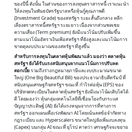
ของปีนี้ ดังนั้น ในส่วนของการลงทุนตราสารหนี้ เราแนะนำ
ให้ลงทุนในพันธบัตรรัฐบาลหรือหุ้นกู้คุณภาพดี
(Investment Grade) ของสหรัฐฯ ระยะสั้นถึงกลาง หลีก
เลี่ยงตราสารหนี้สหรัฐฯ ระยะยาว เนื่องจากส่วนชดเชย
ความเสี่ยง (Term premium) ยังมีแนวโน้มปรับเพิ่มขึ้น
ตามแนวโน้มอัตราเงินเฟ้อสหรัฐฯ ที่ยังสูงและแนวโน้มการ
ขาดดุลงบประมาณของสหรัฐฯ ที่สูงขึ้น
สำหรับการลงทุนในตลาดหุ้นพัฒนาแล้ว มองว่า ตลาดหุ้น
สหรัฐฯ ยังได้รับแรงสนับสนุนจากแนวโน้มการปรับลด
ดอกเบี้ย
รวมถึงร่างกฎหมายภาษีและงบประมาณขนาด
ใหญ่ (One Big Beautiful Bill) ของประธานาธิบดีทรัมป์ ที่
สนับสนุนเศรษฐกิจสหรัฐฯ ขณะที่ กำไรต่อหุ้น (EPS) ของ
บริษัทจดทะเบียนในตลาดหุ้นสหรัฐฯ ยังมีแนวโน้มเติบโตได้
ดี โดยมองว่า หุ้นกลุ่มเทคโนโลยีที่เชื่อมโยงกับกระแส
ปัญญาประดิษฐ์ (AI) ยังได้แรงหนุนจากการที่ทางการ
สหรัฐฯ ออกแผนเพื่อเร่งพัฒนา AI โดยเน้นลดข้อจำกัดทาง
กฎระเบียบ และ Hyperscalers ขนาดใหญ่ยังเพิ่มงบลงทุน
(Capex) บนกลุ่ม AI ขณะที่ ยุโรป คาดว่า เศรษฐกิจจะขยาย