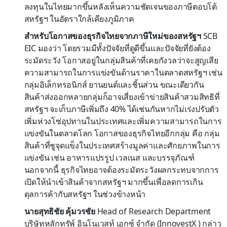
ลงทุนในไทยมากขึ้นหลังเห็นความชัดเจนของภาษีตอบโต้
สหรัฐฯ ในอัตราใกล้เคียงภูมิภาค
สำหรับโอกาสของธุรกิจไทยจากภาษีใหม่ของสหรัฐฯ
SCB
EIC มองว่า โดยรวมมีทั้งปัจจัยที่ดูดีขึ้นและปัจจัยที่ยังต้อง
ระมัดระวัง โอกาสอยู่ในกลุ่มสินค้าที่เคยกังวลว่าจะสูญเสีย
ความสามารถในการแข่งขันด้านราคาในตลาดสหรัฐฯ เช่น
กลุ่มอิเล็กทรอนิกส์ ยานยนต์และชิ้นส่วน ขณะเดียวกัน
สินค้าส่งออกหลายกลุ่มก็อาจเสี่ยงเข้าข่ายสินค้าสวมสิทธิที่
สหรัฐฯ จะเก็บภาษีเพิ่มถึง 40% ได้เช่นกันหากไม่เร่งปรับตัว
เพิ่มห่วงโซ่อุปทานในประเทศและเพิ่มความสามารถในการ
แข่งขันในตลาดโลก โอกาสของธุรกิจไทยอีกกลุ่ม คือ กลุ่ม
สินค้าที่ชูจุดแข็งในประเทศสร้างมูลค่าและศักยภาพในการ
แข่งขัน เช่น อาหารแปรรูป เวลเนส และบรรจุภัณฑ์
นอกจากนี้ ธุรกิจไทยอาจต้องระมัดระวังผลกระทบจากการ
เปิดให้นำเข้าสินค้าจากสหรัฐฯ มากขึ้นเพื่อลดการเกิน
ดุลการค้ากับสหรัฐฯ ในช่วงข้างหน้า
นายสุทธิชัย คุ้มวรชัย
Head of Research Department
บริษัทหลักทรัพ์ อินโนเวสท์ เอกซ์ จำกัด (InnovestX ) กล่าว