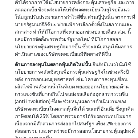
ตัวได้จากการใช้นโยบายการคลังกระตุ้นเศรษฐกิจ และการ
ลดดอกเบี้ย ซึ่งจะส่งผลให้บริษัทจดทะเบียนในยุโรปมีแนว
โน้มถูกปรับประมาณการกำไรดีขึ้น ส่วนญี่ปุ่นนั้น จากการที่
นายกรัฐมนตรีอิชิบะ พ่ายแพ้การเลือกตั้งทั้งในสภาบนและ
สภาล่าง ทำให้มีโอกาสที่จะลาออกช่วงปลายเดือน ส.ค. นี้
และมีการจัดตั้งพรรคร่วมรัฐบาลใหม่ ที่มีโอกาสออก
นโยบายกระตุ้นเศรษฐกิจมากขึ้น ซึ่งจะสนับสนุนให้ผลการ
ดำเนินงานของบริษัทจดทะเบียนมีทิศทางที่ดีขึ้น
ด้านการลงทุนในตลาดหุ้นเกิดใหม่นั้น
จีนยังมีแนวโน้มใช้
นโยบายการคลังเชิงรุกเพื่อกระตุ้นเศรษฐกิจในช่วงครึ่งปี
หลัง การออกแผนยุทธศาสตร์ เช่น โครงการลงทุนเขื่อน
ผลิตไฟฟ้าพลังงานน้ำในทิเบต ทยอยออกนโยบายต่อต้าน
การแข่งขันที่มากเกินไป จนส่งผลเสียต่ออุตสาหกรรมจีน
(anti-involution) ซึ่งจะช่วยหนุนผลการดำเนินงานของ
บริษัทจดทะเบียนในตลาดหุ้นจีนได้ ขณะที่ อินเดีย ซึ่งถูกคิด
ภาษีตอบโต้ 25% โดยภาพรวมอาจได้รับผลกระทบไม่มาก
เนื่องจากมีสัดส่วนการส่งออกไปสหรัฐฯ เพียง 2% ของการ
ส่งออกรวม และคาดว่าจะมีการออกนโยบายกระตุ้นอุปสงค์