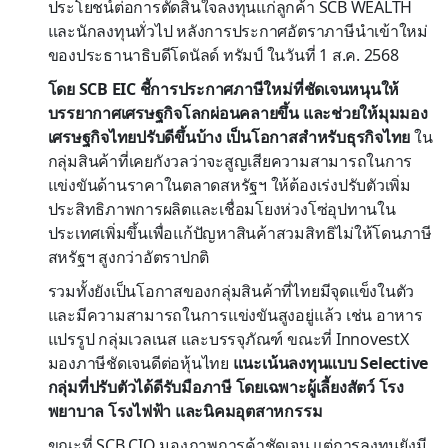
ประโยชน์ต่อการตัดสินใจลงทุนแก่ลูกค้า SCB WEALTH
และนักลงทุนทั่วไป หลังการประกาศอัตราภาษีนำเข้าใหม่
ของประธานาธิบดีโดนัลด์ ทรัมป์ ในวันที่ 1 ส.ค. 2568
โดย SCB EIC ชี้การประกาศภาษีใหม่ที่ชัดเจนหนุนให้
บรรยากาศเศรษฐกิจโลกผ่อนคลายขึ้น
และช่วยให้มุมมอง
เศรษฐกิจไทยปรับดีขึ้นบ้าง เป็นโอกาสสำหรับธุรกิจไทย
ใน
กลุ่มสินค้าที่เคยกังวลว่าจะสูญเสียความสามารถในการ
แข่งขันด้านราคาในตลาดสหรัฐฯ ให้ต้องเร่งปรับตัวเพิ่ม
ประสิทธิภาพการผลิตและเชื่อมโยงห่วงโซ่อุปทานใน
ประเทศเพิ่มขึ้นเพื่อแก้ปัญหาสินค้าสวมสิทธิไม่ให้โดนภาษี
สหรัฐฯ สูงกว่าอัตราปกติ
รวมทั้งยังเป็นโอกาสของกลุ่มสินค้าที่ไทยมีจุดแข็งในตัว
และมีความสามารถในการแข่งขันสูงอยู่แล้ว เช่น อาหาร
แปรรูป กลุ่มเวลเนส และบรรจุภัณฑ์ ขณะที่ InnovestX
มองภาษีชัดเจนดีต่อหุ้นไทย
แนะเน้นลงทุนแบบ Selective
กลุ่มที่ปรับตัวได้ดีรับมือภาษี โดยเฉพาะผู้เลี้ยงสัตว์ โรง
พยาบาล โรงไฟฟ้า และนิคมอุตสาหกรรม
ขณะที่ SCB CIO มองภาพการค้าชัดเจน แต่การลงทุนยังมี