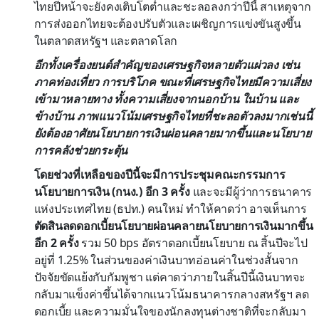
ไทยปีหน้าจะยังคงเติบโตต่ำและชะลอลงกว่าปีนี้ สาเหตุจาก
การส่งออกไทยจะต้องปรับตัวและเผชิญการแข่งขันสูงขึ้น
ในตลาดสหรัฐฯ และตลาดโลก
อีกทั้งเครื่องยนต์สำคัญของเศรษฐกิจหลายตัวแผ่วลง เช่น
ภาคท่องเที่ยว การบริโภค ขณะที่เศรษฐกิจไทยมีความเสี่ยง
เข้ามาหลายทาง ทั้งความเสี่ยงจากนอกบ้าน ในบ้าน และ
ข้างบ้าน ภาพแนวโน้มเศรษฐกิจไทยที่ชะลอตัวลงมากเช่นนี้
ยังต้องอาศัยนโยบายการเงินผ่อนคลายมากขึ้นและนโยบาย
การคลังช่วยกระตุ้น
โดยช่วงที่เหลือของปีนี้จะมีการประชุมคณะกรรมการ
นโยบายการเงิน (กนง.) อีก 3 ครั้ง
และจะมีผู้ว่าการธนาคาร
แห่งประเทศไทย (ธปท.) คนใหม่ ทำให้คาดว่า อาจเห็นการ
ตัดสินลดดอกเบี้ยนโยบายผ่อนคลายนโยบายการเงินมากขึ้น
อีก 2 ครั้ง
รวม 50 bps อัตราดอกเบี้ยนโยบาย ณ สิ้นปีจะไป
อยู่ที่ 1.25% ในส่วนของค่าเงินบาทอ่อนค่าในช่วงสั้นจาก
ปัจจัยขัดแย้งกับกัมพูชา แต่คาดว่าภายในสิ้นปีนี้เงินบาทจะ
กลับมาแข็งค่าขึ้นได้จากแนวโน้มธนาคารกลางสหรัฐฯ ลด
ดอกเบี้ย และความมั่นใจของนักลงทุนต่างชาติที่จะกลับมา