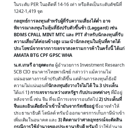
ในระดับ PER ในอดีตที่ 14-16 เท่า หรือคิดเป็นระดับดัชนีที่
1242-1,419 จุด
กลยุทธ์การลงทุนสำหรับผู้ที่รับความเสี่ยงได้ต่ำ อาจ
พิจารณาลงทุนในหุ้นที่ยังปรับตัวขึ้นช้า (Laggard) เช่น
BDMS CPALL MINT MTC และ PTT สำหรับนักลงทุนที่รับ
ความเสี่ยงได้ค่อนข้างสูง แนะนำนักลงทุนในหุ้นที่คาดได้
ประโยชน์จากจากการเจรจาสงครามการค้าในครั้งนี้ ได้แก่
AMATA BTG CPF GPSC WHA
น.ส.เกษรี อายุตตะกะ
ผู้อำนวยการ Investment Research
SCB CIO ธนาคารไทยพาณิชย์ กล่าวว่า แม้ความไม่
แน่นอนทางการค้าปรับตัวดีขึ้น แต่ด้านการลงทุนก็ยังมี
ความไม่แน่นอนที่
นักลงทุนยังวางใจไม่ได้ ใน 3 ประเด็น
ได้แก่ 1
) การเจรจาระหว่างสหรัฐฯ กับประเทศต่างๆ
ที่มีอยู่
หลังจากนี้ เช่น จีน ที่จะมีการเจรจารอบถัดไป
2) ประเด็นที่
จีนและอินเดียยังน้ำเข้าน้ำมันจากรัสเซียอยู่
ซึ่งอาจทำให้
ประธานาธิบดี โดนัลด์ ทรัมป์ ออกมาตรการเก็บภาษีนำเข้า
เพิ่มเติมในอนาคต และ
3) ติดตามว่าศาลอุทธรณ์จะตัดสิน
กรณีการใช้อำนาจของประธานาธิบดี ทรัมป์
ว่าใช้อำนาจ