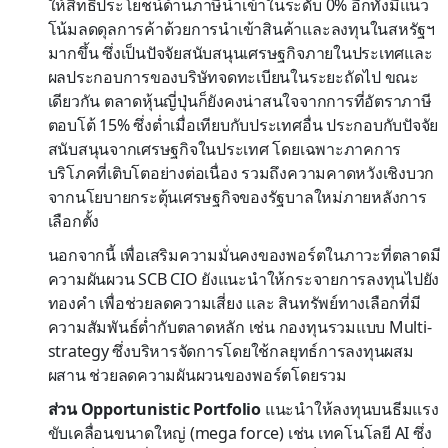
ให้สิทธิประโยชน์ด้านภาษีนำเข้าในระดับ 0% อีกทั้งมีแนว
โน้มลดดุลการค้าด้วยการนำเข้าสินค้าและลงทุนในสหรัฐฯ
มากขึ้น ซึ่งเป็นปัจจัยสนับสนุนเศรษฐกิจภายในประเทศและ
ผลประกอบการของบริษัทจดทะเบียนในระยะถัดไป ขณะ
เดียวกัน ตลาดหุ้นญี่ปุ่นก็ยังคงน่าสนใจจากการที่อัตราภาษี
ตอบโต้ 15% ซึ่งต่ำเมื่อเทียบกับประเทศอื่น ประกอบกับปัจจัย
สนับสนุนจากเศรษฐกิจในประเทศ โดยเฉพาะภาคการ
บริโภคที่เติบโตอย่างต่อเนื่อง รวมถึงความคาดหวังเชิงบวก
จากนโยบายกระตุ้นเศรษฐกิจของรัฐบาลใหม่ภายหลังการ
เลือกตั้ง
นอกจากนี้ เพื่อเสริมความมั่นคงของพอร์ตในภาวะที่ตลาดมี
ความผันผวน SCB CIO ยังแนะนำให้กระจายการลงทุนไปยัง
ทองคำ เพื่อช่วยลดความเสี่ยง และ สินทรัพย์ทางเลือกที่มี
ความสัมพันธ์ต่ำกับตลาดหลัก เช่น กองทุนรวมแบบ Multi-
strategy ซึ่งบริหารจัดการโดยใช้กลยุทธ์การลงทุนผสม
ผสาน ช่วยลดความผันผวนของพอร์ตโดยรวม
ส่วน Opportunistic Portfolio
แนะนำให้ลงทุนบนธีมแรง
ขับเคลื่อนขนาดใหญ่ (mega force) เช่น เทคโนโลยี AI ซึ่ง