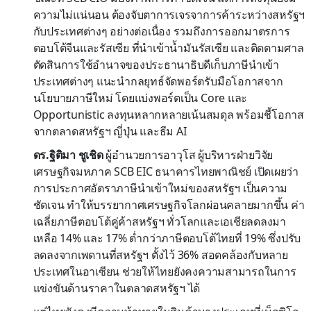
ความไม่แน่นอน ต้องจับตาการเจรจาการค้าระหว่างสหรัฐฯ
กับประเทศต่างๆ อย่างต่อเนื่อง รวมถึงการออกมาตรการ
ตอบโต้จีนและรัสเซีย ที่นำเข้าน้ำมันรัสเซีย และติดตามศาล
ตัดสินการใช้อำนาจของประธานาธิบดีเก็บภาษีนำเข้า
ประเทศต่างๆ แนะนำกลยุทธ์จัดพอร์ตรับมือโอกาสจาก
นโยบายภาษีใหม่ โดยแบ่งพอร์ตเป็น Core และ
Opportunistic ลงทุนหลากหลายเน้นสมดุล พร้อมชี้โอกาส
จากตลาดสหรัฐฯ ญี่ปุ่น และธีม AI
ดร.ฐิติมา ชูเชิด
ผู้อำนวยการอาวุโส ผู้บริหารฝ่ายวิจัย
เศรษฐกิจมหภาค SCB EIC ธนาคารไทยพาณิชย์ เปิดเผยว่า
การประกาศอัตราภาษีนำเข้าใหม่ของสหรัฐฯ เป็นความ
ชัดเจน ทำให้บรรยากาศเศรษฐกิจโลกผ่อนคลายมากขึ้น ค่า
เฉลี่ยภาษีตอบโต้คู่ค้าสหรัฐฯ ทั่วโลกและเอเชียลดลงมา
เหลือ 14% และ 17% ต่ำกว่าภาษีตอบโต้ไทยที่ 19% ซึ่งปรับ
ลดลงจากเพดานที่สหรัฐฯ ตั้งไว้ 36% สอดคล้องกับหลาย
ประเทศในอาเซียน ช่วยให้ไทยยังคงความสามารถในการ
แข่งขันด้านราคาในตลาดสหรัฐฯ ได้