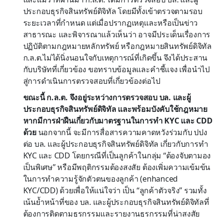
ประกอบธุรกิจสินทรัพย์ดิจิทัล โดยมีทั้งเข้าตรวจตามรอบ
ระยะเวลาที่กำหนด แต่เมื่อปรากฏเหตุและหรือเป็นข่าว
สาธารณะ และพิจารณาแล้วเห็นว่า อาจมีประเด็นเรื่องการ
ปฏิบัติตามกฎหมายหลักทรัพย์ หรือกฎหมายสินทรัพย์ดิจิทัล
ก.ล.ต.ไม่ได้นิ่งนอนใจกับเหตุการณ์ที่เกิดขึ้น จึงได้ประสาน
กับบริษัทที่เกี่ยวข้อง ขอทราบข้อมูลและคำชี้แจง เพื่อนำไป
สู่การดำเนินการตรวจสอบที่เกี่ยวข้องต่อไป
ขณะนี้ ก.ล.ต. จึงอยู่ระหว่างการตรวจสอบ บล. และผู้
ประกอบธุรกิจสินทรัพย์ดิจิทัล และพร้อมบังคับใช้กฎหมาย
หากมีการฝ่าฝืนเกี่ยวกับมาตรฐานในการทำ KYC และ CDD
ด้วย
นอกจากนี้ จะมีการสื่อสารความคาดหวังร่วมกับ ปปง
ต่อ บล. และผู้ประกอบธุรกิจสินทรัพย์ดิจิทัล เกี่ยวกับการทำ
KYC และ CDD โดยกรณีที่เป็นลูกค้าในกลุ่ม “ต้องจับตามอง
เป็นพิเศษ” หรือมีพฤติกรรมต้องสงสัย ต้องเพิ่มความเข้มข้น
ในการทําความรู้จักตัวตนของลูกค้า (enhanced
KYC/CDD) ด้วยเพื่อให้แน่ใจว่า เป็น “ลูกค้าตัวจริง” รวมทั้ง
เน้นย้ำหน้าที่ของ บล. และผู้ประกอบธุรกิจสินทรัพย์ดิจิทัลที่
ต้องการติดตามธุรกรรมและรายงานธุรกรรมที่น่าสงสัย