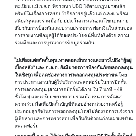
ทะเบียน แม้ ก.ล.ต. พิจารณา UBO ได้ตามกฎหมายหลัก
ทรัพย์ในเรื่องการครอบงำกิจการอยู่แล้ว แต่ ก.ล.ต. พร้อม
สนับสนุนและร่วมมือกับ ปปง. ในการเสนอแก้ไขกฎหมาย
เกี่ยวกับการป้องกันและปราบปรามการฟอกเงินในส่วนของ
การรายงานข้อมูลผู้ได้รับผลประโยชน์ที่แท้จริงด้วย ความ
ร่วมมือและการบูรณาการข้อมูลร่วมกัน
ไม่เพียงแต่สกัดกั้นทุนเทาตลอดเส้นทางและสาวไปถึง “ผู้อยู่
เบื้องหลัง” และ ก.ล.ต. ยังมีมาตรการป้องกันภัยหลอกลงทุน
ในเชิงรุก เพื่อลดช่องทางการหลอกลงทุนประชาชน
โดย
การประสานงานกับผู้ให้บริการแพลตฟอร์มในการปิดกั้น
การหลอกลงทุน (สามารถปิดกั้นได้ภายใน 7 นาที – 48
ชั่วโมง) และเตรียมขยายความร่วมมือ เช่น การพัฒนา
ความร่วมมือเพื่อปิดกั้นบัญชีที่แอบอ้างหน่วยงานหรือผู้
ประกอบธุรกิจในการหลอกลงทุนโดยไม่ต้องรอการแจ้งจาก
ผู้เสียหาย และการตรวจสอบเพื่อยืนยันตัวตนก่อนเผยแพร่บน
แพลตฟอร์ม
นอกจากนี้ ก.ล.ต. ได้ร่วมมือกับกระทรวง DE ปิดกั้นเว็บไซต์