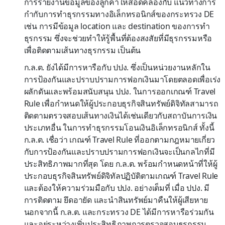
การรายงานข้อมูลของลูกค้าให้สอดคล้องกับ แนวทางการ
กำกับการทำธุรกรรมทางอิเล็กทรอนิกส์ของกระทรวง DE
เช่น การมีข้อมูล location และ destination ของการทำ
ธุรกรรม ซึ่งจะช่วยทำให้รู้พื้นที่ต้องสงสัยที่มีธุรกรรมหรือ
เพื่อติดตามเส้นทางธุรกรรม เป็นต้น
ก.ล.ต. ยังได้มีการหารือกับ ปปง. ซึ่งเป็นหน่วยงานหลักใน
การป้องกันและปราบปรามการฟอกเงินมาโดยตลอดเพื่อเร่ง
ผลักดันและพร้อมสนับสนุน ปปง. ในการออกเกณฑ์ Travel
Rule เพื่อกำหนดให้ผู้ประกอบธุรกิจสินทรัพย์ดิจิทัลสามารถ
ติดตามตรวจสอบเส้นทางเงินได้เช่นเดียวกับสถาบันการเงิน
ประเภทอื่น ในการทำธุรกรรมโอนเงินอิเล็กทรอนิกส์ ทั้งนี้
ก.ล.ต. เชื่อว่า เกณฑ์ Travel Rule ที่ออกตามกฎหมายเกี่ยว
กับการป้องกันและปราบปรามการฟอกเงินจะเป็นกลไกที่มี
ประสิทธิภาพมากที่สุด โดย ก.ล.ต. พร้อมกำหนดหน้าที่ให้ผู้
ประกอบธุรกิจสินทรัพย์ดิจิทัลปฏิบัติตามเกณฑ์ Travel Rule
และต้องให้ความร่วมมือกับ ปปง. อย่างเต็มที่ เมื่อ ปปง. มี
การติดตาม ยึดอายัด และนำสินทรัพย์มาคืนให้ผู้เสียหาย
นอกจากนี้ ก.ล.ต. และกระทรวง DE ได้มีการหารือร่วมกัน
และอยู่ระหว่างเพิ่มประสิทธิภาพการตรวจสอบธุรกรรม