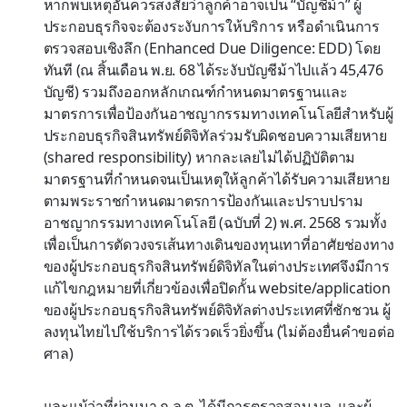
หากพบเหตุอันควรสงสัยว่าลูกค้าอาจเป็น “บัญชีม้า” ผู้
ประกอบธุรกิจจะต้องระงับการให้บริการ หรือดำเนินการ
ตรวจสอบเชิงลึก (Enhanced Due Diligence: EDD) โดย
ทันที (ณ สิ้นเดือน พ.ย. 68 ได้ระงับบัญชีม้าไปแล้ว 45,476
บัญชี) รวมถึงออกหลักเกณฑ์กำหนดมาตรฐานและ
มาตรการเพื่อป้องกันอาชญากรรมทางเทคโนโลยีสำหรับผู้
ประกอบธุรกิจสินทรัพย์ดิจิทัลร่วมรับผิดชอบความเสียหาย
(shared responsibility) หากละเลยไม่ได้ปฏิบัติตาม
มาตรฐานที่กำหนดจนเป็นเหตุให้ลูกค้าได้รับความเสียหาย
ตามพระราชกำหนดมาตรการป้องกันและปราบปราม
อาชญากรรมทางเทคโนโลยี (ฉบับที่ 2) พ.ศ. 2568 รวมทั้ง
เพื่อเป็นการตัดวงจรเส้นทางเดินของทุนเทาที่อาศัยช่องทาง
ของผู้ประกอบธุรกิจสินทรัพย์ดิจิทัลในต่างประเทศจึงมีการ
แก้ไขกฎหมายที่เกี่ยวข้องเพื่อปิดกั้น website/application
ของผู้ประกอบธุรกิจสินทรัพย์ดิจิทัลต่างประเทศที่ชักชวน ผู้
ลงทุนไทยไปใช้บริการได้รวดเร็วยิ่งขึ้น (ไม่ต้องยื่นคำขอต่อ
ศาล)
และแม้ว่าที่ผ่านมา ก.ล.ต. ได้มีการตรวจสอบ บล. และผู้