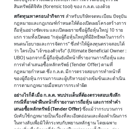
สินทรัพย์ดิจิทัล (forensic tool) ของ ก.ล.ต. เองด้วย
สกัดทุนเทาครอบงำกิจการ
สำหรับบริษัทจดทะเบียน ปัจจุบัน
กฎหมายและกฎเกณฑ์กำหนดให้ต้องเปิดเผยโครงสร้างการ
ถือหุ้นอย่างชัดเจน และเปิดเผยรายชื่อผู้ถือหุ้นใหญ่ 10 ราย
แรก รวมทั้งเปิดเผย “กลุ่มผู้ถือหุ้นใหญ่ที่มีอิทธิพลในการกํา
หนดนโยบายและการจัดการ” ซึ่งทำให้ผู้ลงทุนตรวจสอบได้
ว่า ใครเป็น “เจ้าของตัวจริง” (Ultimate Beneficial Owner :
UBO) นอกจากนี้ ผู้ถือหุ้นยังมีหน้าที่รายงานการถือหุ้น และ
การทำคำเสนอซื้อหลักทรัพย์ (Tender Offer) ตามที่
กฎหมายกำหนด ซึ่ง ก.ล.ต. มีการตรวจสอบการทำหน้าที่
ของผู้ถือหุ้น กรรมการและผู้บริหารอย่างเข้มข้นและดำเนิน
การตามกฎหมายเมื่อพบการกระทำผิด
อย่างไรก็ดี เมื่อ ก.ล.ต. พบประเด็นที่ต้องตรวจสอบเชิงลึก
กรณีที่อาจฝ่าฝืนหน้าที่รายงานการถือหุ้น และการทำคำ
เสนอซื้อหลักทรัพย์ (Tender Offer)
ซึ่งแม้ว่ากระบวนการ
บังคับใช้กฎหมายเป็นเรื่องที่ละเอียดอ่อนและต้องดำเนินการ
ในทางลับเพื่อมิให้กระทบกับพยานหลักฐาน โดยเฉพาะ