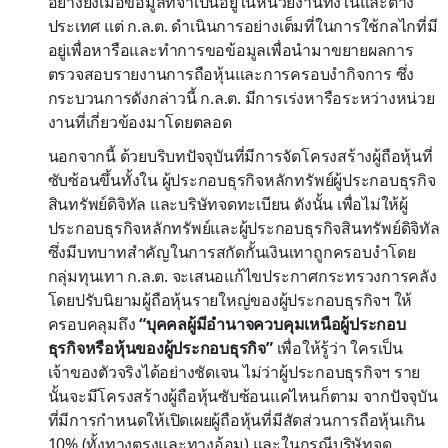
อย่างยิ่งเมื่อข้อมูลที่จำเป็นอยู่ในหน่วยงานทั้งในและต่าง
ประเทศ แต่ ก.ล.ต. ดำเนินการอย่างเต็มที่ในการใช้กลไกที่มี
อยู่เพื่อหารือและทำการขอข้อมูลเพื่อนำมาขยายผลการ
ตรวจสอบรายงานการถือหุ้นและการครอบงำกิจการ ซึ่ง
กระบวนการดังกล่าวนี้ ก.ล.ต. มีการเร่งหารือระหว่างหน่วย
งานที่เกี่ยวข้องมาโดยตลอด
นอกจากนี้ ด้วยบริบทปัจจุบันที่มีการจัดโครงสร้างผู้ถือหุ้นที่
ซับซ้อนขึ้นทั้งใน ผู้ประกอบธุรกิจหลักทรัพย์ผู้ประกอบธุรกิจ
สินทรัพย์ดิจิทัล และบริษัทจดทะเบียน ดังนั้น เพื่อไม่ให้ผู้
ประกอบธุรกิจหลักทรัพย์และผู้ประกอบธุรกิจสินทรัพย์ดิจิทัล
ซึ่งมีบทบาทสำคัญในการสกัดกั้นเงินเทาถูกครอบงำโดย
กลุ่มทุนเทา ก.ล.ต. จะเสนอแก้ไขประกาศกระทรวงการคลัง
โดยปรับนิยามผู้ถือหุ้นรายใหญ่ของผู้ประกอบธุรกิจฯ ให้
ครอบคลุมถึง
“บุคคลผู้มีอำนาจควบคุมเหนือผู้ประกอบ
ธุรกิจหรือหุ้นของผู้ประกอบธุรกิจ”
เพื่อให้รู้ว่า ใครเป็น
เจ้าของตัวจริงได้อย่างชัดเจน ไม่ว่าผู้ประกอบธุรกิจฯ ราย
นั้นจะมีโครงสร้างผู้ถือหุ้นซับซ้อนแค่ไหนก็ตาม จากปัจจุบัน
ที่มีการกำหนดให้เปิดเผยผู้ถือหุ้นที่มีสัดส่วนการถือหุ้นเกิน
10% (ทั้งทางตรงและทางอ้อม) และในกรณีบริษัทจด