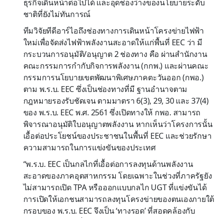
ธุรกิจเดินหน้าต่อไปได้ และอุดช่องว่างของนโยบายระดับ
ชาติที่ยังไม่ทันการณ์
ทีมวิจัยทีดีอาร์ไอถึงช่องทางการเดินหน้าโครงข่ายไฟฟ้า
ใหม่เพื่อจัดส่งไฟฟ้าพลังงานสะอาดให้แก่พื้นที่ EEC ว่า มี
กระบวนการอนุมัติ/อนุญาต 2 ช่องทาง คือ ผ่านสำนักงาน
คณะกรรมการกำกับกิจการพลังงาน (กกพ.) และผ่านคณะ
กรรมการนโยบายเขตพัฒนาพิเศษภาคตะวันออก (กพอ.)
ตาม พ.ร.บ. EEC ซึ่งเป็นช่องทางที่มี ฐานอำนาจตาม
กฎหมายรองรับชัดเจน ตามมาตรา 6(3), 29, 30 และ 37(4)
ของ พ.ร.บ. EEC พ.ศ. 2561 ซึ่งเปิดทางให้ กพอ. สามารถ
พิจารณาอนุมัติใบอนุญาตพลังงาน หากเห็นว่าโครงการนั้น
เอื้อต่อประโยชน์ของประชาชนในพื้นที่ EEC และช่วยรักษา
ความสามารถในการแข่งขันของประเทศ
“พ.ร.บ. EEC เป็นกลไกที่เอื้อต่อการลงทุนด้านพลังงาน
สะอาดของภาคอุตสาหกรรม โดยเฉพาะในช่วงที่ภาครัฐยัง
ไม่สามารถเปิด TPA หรือออกแบบกลไก UGT ที่แข่งขันได้
การเปิดให้เอกชนสามารถลงทุนโครงข่ายของตนเองภายใต้
กรอบของ พ.ร.บ. EEC จึงเป็น ‘ทางรอด’ ที่สอดคล้องกับ