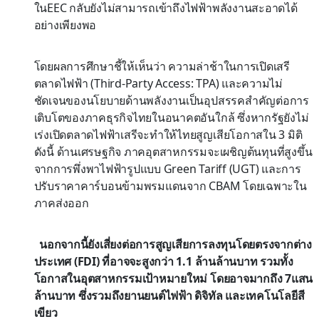
ในEEC กลับยังไม่สามารถเข้าถึงไฟฟ้าพลังงานสะอาดได้
อย่างเพียงพอ
โดยผลการศึกษาชี้ให้เห็นว่า ความล่าช้าในการเปิดเสรี
ตลาดไฟฟ้า (Third-Party Access: TPA) และความไม่
ชัดเจนของนโยบายด้านพลังงานเป็นอุปสรรคสำคัญต่อการ
เติบโตของภาคธุรกิจไทยในอนาคตอันใกล้ ซึ่งหากรัฐยังไม่
เร่งเปิดตลาดไฟฟ้าเสรีจะทำให้ไทยสูญเสียโอกาสใน 3 มิติ
ดังนี้ ด้านเศรษฐกิจ ภาคอุตสาหกรรมจะเผชิญต้นทุนที่สูงขึ้น
จากการพึ่งพาไฟฟ้ารูปแบบ Green Tariff (UGT) และการ
ปรับราคาคาร์บอนข้ามพรมแดนจาก CBAM โดยเฉพาะใน
ภาคส่งออก
นอกจากนี้ยังเสี่ยงต่อการสูญเสียการลงทุนโดยตรงจากต่าง
ประเทศ (FDI) ที่อาจจะสูงกว่า 1.1 ล้านล้านบาท รวมทั้ง
โอกาสในอุตสาหกรรมเป้าหมายใหม่ โดยอาจมากถึง 7แสน
ล้านบาท ซึ่งรวมถึงยานยนต์ไฟฟ้า ดิจิทัล และเทคโนโลยีสี
เขียว