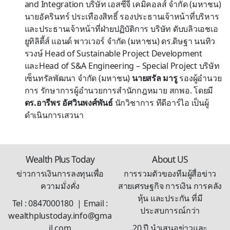
and Integration บริษัท เอสซีจี เคมิคอลส์ จำกัด (มหาชน)
นายอัครินทร์ ประเทืองสิทธิ์ รองประธานเจ้าหน้าที่บริหาร
และประธานเจ้าหน้าที่ฝ่ายปฏิบัติการ บริษัท ดับบลิวเอชเอ
ยูทิลิตี้ส์ แอนด์ พาวเวอร์ จำกัด (มหาชน) ดร.ดิษฐา นนทิว
รวงษ์ Head of Sustainable Project Development
และHead of S&A Engineering – Special Project บริษัท
เซ็นทรัลพัฒนา จำกัด (มหาชน)
นายสรัล มารู
รองผู้อำนวย
การ รักษาการผู้อำนวยการสำนักกฎหมาย สกพอ. โดยมี
ดร.อารีพร อัศวินพงศ์พันธ์
นักวิชาการ ทีดีอาร์ไอ เป็นผู้
ดำเนินการเสวนา
Wealth Plus Today
About US
ข่าวการเงินการลงทุนเพื่อ
การรวมตัวของทีมผู้สื่อข่าว
ความมั่งคั่ง
สายเศรษฐกิจ การเงิน การคลัง
หุ้น และประกัน ที่มี
Tel : 0847000180 | Email :
ประสบการณ์กว่า
wealthplustoday.info@gma
il.com
20 ปี นำเสนอข่าวและ