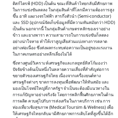
ดิสก์ไดรฟ์ (HDD) เป็นต้น ขณะที่สินค้าไทยกลับมีศักยภาพ
ในการแข่งขันลดลง ในกลุ่มสินค้าที่โลกมีความต้องการสูง
ขึ้น อาทิ แผงวงจรไฟฟ้า สารกึ่งตัวนำ (Semi-conductor)
และ SSD (อุปกรณ์จัดเก็บข้อมูลที่มีความทันสมัยกว่า HDD)
เป็นต้น นอกจากนี้ ในกลุ่มสินค้าเกษตรหลักของเราอย่าง
ข้าว และยางพารา ความสามารถในการแข่งขันก็ลดลง
อย่างน่าใจหาย ทำให้เราสูญเสียส่วนแบ่งทางการตลาด
อย่างต่อเนื่อง ซึ่งส่งผลกระทบต่อความเป็นอยู่ของแรงงาน
ในภาคเกษตรอย่างหลีกเลี่ยงไม่ได้
ซึ่งทางศูนย์วิเคราะห์เศรษฐกิจและกลยุทธ์ทิสโก้มองว่า
ปัจจัยข้างต้นเป็นหนึ่งในหลายความเสี่ยงที่สำคัญต่อการ
ขยายตัวของเศรษฐกิจไทย เนื่องจากเครื่องยนต์ทาง
เศรษฐกิจต่างๆ ขาดการลงทุนเพื่อพัฒนาให้ทันสมัย และ
มองเป็นโจทย์ใหญ่ที่ภาครัฐฯ จำเป็นจะต้องมีแนวทางใน
การแก้ปัญหาอย่างจริงจัง โดยการพลิกฟื้นศักยภาพในด้าน
การผลิต ควบคู่ไปกับการส่งเสริมในภาคบริการ เช่น การ
ท่องเที่ยวเชิงสุขภาพ (Medical Toursim & Wellness) เพื่อ
ให้เศรษฐกิจไทยกลับมามีศักยภาพการเติบโตที่สูงขึ้นได้อีก