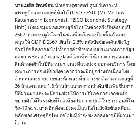
นายเมธัส รัตนซ้อน
นักเศรษฐศาสตร์ ศูนย์วิเคราะห์
เศรษฐกิจและกลยุทธ์ทิสโก้ (TISCO ESU) (Mr. Methas
Rattanasorn Economist, TISCO Economic Strategy
Unit ) เปิดเผยมุมมองเศรษฐกิจไทยในช่วงครึ่งปีหลังของปี
2567 ว่า เศรษฐกิจไทยในช่วงที่เหลือของปีจะฟื้นตัวและ
หนุนให้ GDP ปี 2567 เติบโต 2.8% หลังปัจจัยกดดันเชิงวัฎ
จักรได้คลี่คลายลงไป ทั้งการล่าช้าของงบประมาณภาครัฐฯ
และการชะลอตัวของอุปสงค์โลกที่ทำให้ภาวะการส่งออก
สินค้าหดตัวในปีที่ผ่านมา ขณะที่แรงส่งจากภาคบริการ โดย
เฉพาะการท่องเที่ยวยังคงคาดว่าจะมีอยู่อย่างต่อเนื่อง โดย
จำนวนและรายจ่ายของนักท่องเที่ยวต่างชาติคาดว่าจะอยู่ที่
36 ล้านคน และ 1.6 ล้านล้านบาท ตามลำดับ ซึ่งเพิ่มขึ้นจาก
ปีที่ผ่านมาและจะมีส่วนช่วยให้การบริโภคภาคเอกชนยัง
ขยายตัวได้ในระดับที่ใกล้เคียงกับภาวะปกติในช่วงก่อนที่โค
วิด-19 จะระบาด อีกทั้งจะยังคงเป็นหนึ่งในปัจจัยขับเคลื่อน
หลักของเศรษฐกิจไทยต่อไปแม้ว่าจะชะลอลงจากปีที่ผ่านมา
ก็ตาม