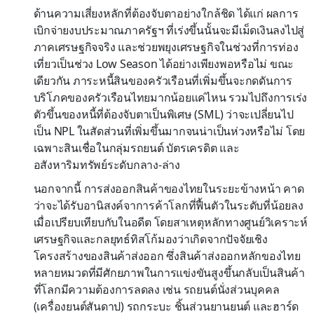
ด้านความเสี่ยงหลักที่ต้องจับตาอย่างใกล้ชิด ได้แก่ ผลการ
เบิกจ่ายงบประมาณภาครัฐฯ ที่เร่งขึ้นนั้นจะมีเม็ดเงินลงไปสู่
ภาคเศรษฐกิจจริง และช่วยพยุงเศรษฐกิจในช่วงที่การท่อง
เที่ยวเป็นช่วง Low Season ได้อย่างเพียงพอหรือไม่ ขณะ
เดียวกัน ภาระหนี้สินของครัวเรือนที่เพิ่มขึ้นจะกดดันการ
บริโภคของครัวเรือนไทยมากน้อยแค่ไหน รวมไปถึงการเร่ง
ตัวขึ้นของหนี้ที่ต้องจับตาเป็นพิเศษ (SML) ว่าจะเปลี่ยนไป
เป็น NPL ในสัดส่วนที่เพิ่มขึ้นมากจนน่าเป็นห่วงหรือไม่ โดย
เฉพาะสินเชื่อในกลุ่มรถยนต์ บัตรเครดิต และ
อสังหาริมทรัพย์ระดับกลาง-ล่าง
นอกจากนี้ การส่งออกสินค้าของไทยในระยะข้างหน้า คาด
ว่าจะได้รับอานิสงค์จาการค้าโลกที่ฟื้นตัวในระดับที่น้อยลง
เมื่อเปรียบเทียบกับในอดีต โดยสาเหตุหลักทางศูนย์วิเคราะห์
เศรษฐกิจและกลยุทธ์ทิสโก้มองว่าเกิดจากปัจจัยเชิง
โครงสร้างของสินค้าส่งออก ซึ่งสินค้าส่งออกหลักของไทย
หลายหมวดที่มีศักยภาพในการแข่งขันสูงขึ้นกลับเป็นสินค้า
ที่โลกมีความต้องการลดลง เช่น รถยนต์นั่งส่วนบุคคล
(เครื่องยนต์สันดาป) รถกระบะ ชิ้นส่วนยานยนต์ และฮาร์ด