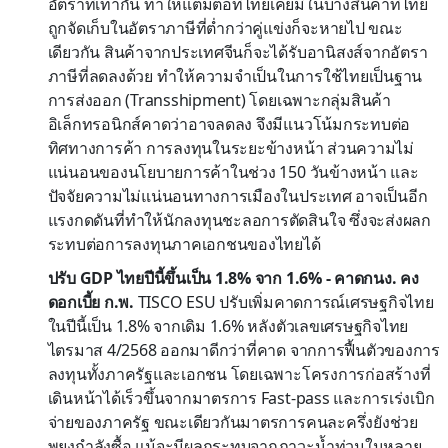
อัตราที่เท่ากัน ทำให้แต้มต่อที่ไทยเคยมีในบางสินค้าที่ไทย
ถูกจัดเก็บในอัตราภาษีที่ต่ำกว่าคู่แข่งก็จะหายไป ขณะ
เดียวกัน สินค้าจากประเทศจีนก็จะได้รับอานิสงส์จากอัตรา
ภาษีที่ลดลงด้วย ทำให้ความจำเป็นในการใช้ไทยเป็นฐาน
การส่งออก (Transshipment) โดยเฉพาะกลุ่มสินค้า
อิเล็กทรอนิกส์คาดว่าอาจลดลง จึงมีแนวโน้มกระทบต่อ
ทิศทางการค้า การลงทุนในระยะข้างหน้า ส่วนความไม่
แน่นอนของนโยบายการค้าในช่วง 150 วันข้างหน้า และ
ปัจจัยความไม่แน่นอนทางการเมืองในประเทศ อาจเป็นอีก
แรงกดดันที่ทำให้นักลงทุนชะลอการตัดสินใจ ซึ่งจะส่งผลก
ระทบต่อการลงทุนภาคเอกชนของไทยได้
ปรับ GDP ไทยปีนี้ขึ้นเป็น 1.8% จาก 1.6% - คาดกนง. คง
ดอกเบี้ย ก.พ.
TISCO ESU ปรับเพิ่มคาดการณ์เศรษฐกิจไทย
ในปีนี้เป็น 1.8% จากเดิม 1.6% หลังตัวเลขเศรษฐกิจไทย
ไตรมาส 4/2568 ออกมาดีกว่าที่คาด จากการฟื้นตัวของการ
ลงทุนทั้งภาครัฐและเอกชน โดยเฉพาะโครงการก่อสร้างที่
เดินหน้าได้เร็วขึ้นจากมาตรการ Fast-pass และการเร่งเบิก
จ่ายของภาครัฐ ขณะเดียวกันมาตรการคนละครึ่งยังช่วย
พยุงกำลังซื้อ แม้จะมีผลกระทบจากภาวะน้ำท่วมในหลาย