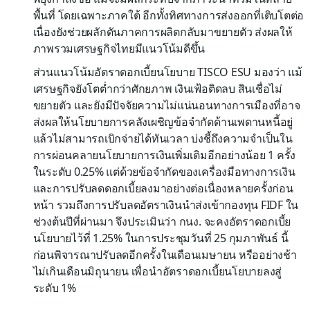
พื้นที่ โดยเฉพาะภาคใต้ อีกทั้งทิศทางการส่งออกที่เติบโตต่อ
เนื่องยังช่วยผลักดันภาคการผลิตกลับมาขยายตัว ส่งผลให้
ภาพรวมเศรษฐกิจไทยมีแนวโน้มดีขึ้น
ส่วนแนวโน้มอัตราดอกเบี้ยนโยบาย TISCO ESU มองว่า แม้
เศรษฐกิจยังโตต่ำกว่าศักยภาพ เงินเฟ้อติดลบ สินเชื่อไม่
ขยายตัว และยังมีปัจจัยความไม่แน่นอนทางการเมืองที่อาจ
ส่งผลให้นโยบายการคลังเผชิญข้อจำกัดด้านเพดานหนี้อยู่
แล้วไม่สามารถเบิกจ่ายได้ทันเวลา บ่งชี้ถึงความจำเป็นใน
การผ่อนคลายนโยบายการเงินเพิ่มเติมอีกอย่างน้อย 1 ครั้ง
ในระดับ 0.25% แต่ด้วยข้อจำกัดของเครื่องมือทางการเงิน
และการปรับลดดอกเบี้ยลงมาอย่างต่อเนื่องหลายครั้งก่อน
หน้า รวมถึงการปรับลดอัตราเงินนำส่งเข้ากองทุน FIDF ใน
ช่วงต้นปีที่ผ่านมา จึงประเมินว่า กนง. จะคงอัตราดอกเบี้ย
นโยบายไว้ที่ 1.25% ในการประชุมวันที่ 25 กุมภาพันธ์ นี้
ก่อนพิจารณาปรับลดอีกครั้งในเดือนเมษายน หรืออย่างช้า
ไม่เกินเดือนมิถุนายน เพื่อนำอัตราดอกเบี้ยนโยบายลงสู่
ระดับ 1%