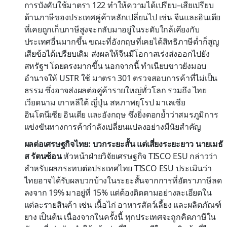
การบังคับใช้มาตรา 122 ทำให้ความได้เปรียบ–เสียเปรียบ
ด้านภาษีของประเทศคู่ค้าหลักเปลี่ยนไป เช่น จีนและอินเดีย
ที่เคยถูกเก็บภาษีสูงจะกลับมาอยู่ในระดับใกล้เคียงกับ
ประเทศอื่นมากขึ้น ขณะที่อังกฤษที่เคยได้สิทธิภาษีต่ำก็สูญ
เสียข้อได้เปรียบเดิม ส่งผลให้จีนมีโอกาสเร่งส่งออกไปยัง
สหรัฐฯ โดยตรงมากขึ้น นอกจากนี้ ทำเนียบขาวยังมอบ
อำนาจให้ USTR ใช้ มาตรา 301 ตรวจสอบการค้าที่ไม่เป็น
ธรรม ซึ่งอาจส่งผลต่อคู่ค้ารายใหญ่ทั่วโลก รวมถึง ไทย
เวียดนาม เกาหลีใต้ ญี่ปุ่น สหภาพยุโรป มาเลเซีย
อินโดนีเซีย อินเดีย และอังกฤษ ซึ่งยิ่งตอกย้ำว่าสมรภูมิการ
แข่งขันทางการค้ากำลังเปลี่ยนแปลงอย่างมีนัยสำคัญ
ผลต่อเศรษฐกิจไทย: บวกระยะสั้น แต่เสี่ยงระยะยาว
นายเมธั
ส รัตนซ้อน
หัวหน้าฝ่ายวิจัยเศรษฐกิจ TISCO ESU กล่าวว่า
สำหรับผลกระทบต่อประเทศไทย TISCO ESU ประเมินว่า
ไทยอาจได้รับผลบวกบ้างในระยะสั้นจากการที่อัตราภาษีลด
ลงจาก 19% มาอยู่ที่ 15% แต่ต้องติดตามอย่างละเอียดใน
แต่ละรายสินค้า เช่น เนื้อไก่ อาหารสัตว์เลี้ยง และผลิตภัณฑ์
ยาง เป็นต้น เนื่องจากในครั้งนี้ ทุกประเทศจะถูกคิดภาษีใน