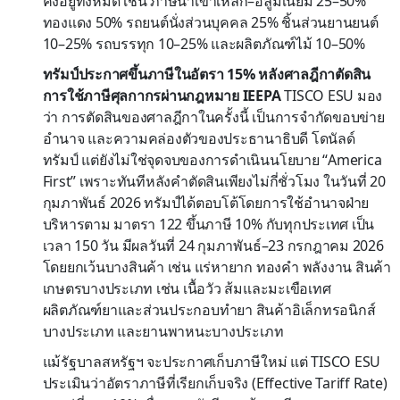
คงอยู่ทั้งหมด เช่น ภาษีนำเข้าเหล็ก–อลูมิเนียม 25–50%
ทองแดง 50% รถยนต์นั่งส่วนบุคคล 25% ชิ้นส่วนยานยนต์
10–25% รถบรรทุก 10–25% และผลิตภัณฑ์ไม้ 10–50%
ทรัมป์ประกาศขึ้นภาษีในอัตรา 15% หลังศาลฎีกาตัดสิน
การใช้ภาษีศุลกากรผ่านกฎหมาย IEEPA
TISCO ESU มอง
ว่า การตัดสินของศาลฎีกาในครั้งนี้ เป็นการจำกัดขอบข่าย
อำนาจ และความคล่องตัวของประธานาธิบดี โดนัลด์
ทรัมป์ แต่ยังไม่ใช่จุดจบของการดำเนินนโยบาย “America
First” เพราะทันทีหลังคำตัดสินเพียงไม่กี่ชั่วโมง ในวันที่ 20
กุมภาพันธ์ 2026 ทรัมป์ได้ตอบโต้โดยการใช้อำนาจฝ่าย
บริหารตาม มาตรา 122 ขึ้นภาษี 10% กับทุกประเทศ เป็น
เวลา 150 วัน มีผลวันที่ 24 กุมภาพันธ์–23 กรกฎาคม 2026
โดยยกเว้นบางสินค้า เช่น แร่หายาก ทองคำ พลังงาน สินค้า
เกษตรบางประเภท เช่น เนื้อวัว ส้มและมะเขือเทศ
ผลิตภัณฑ์ยาและส่วนประกอบทำยา สินค้าอิเล็กทรอนิกส์
บางประเภท และยานพาหนะบางประเภท
แม้รัฐบาลสหรัฐฯ จะประกาศเก็บภาษีใหม่ แต่ TISCO ESU
ประเมินว่าอัตราภาษีที่เรียกเก็บจริง (Effective Tariff Rate)