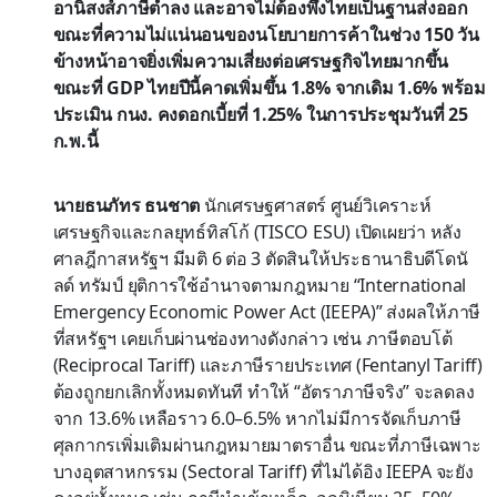
อานิสงส์ภาษีต่ำลง และอาจไม่ต้องพึ่งไทยเป็นฐานส่งออก
ขณะที่ความไม่แน่นอนของนโยบายการค้าในช่วง 150 วัน
ข้างหน้าอาจยิ่งเพิ่มความเสี่ยงต่อเศรษฐกิจไทยมากขึ้น
ขณะที่ GDP ไทยปีนี้คาดเพิ่มขึ้น 1.8% จากเดิม 1.6% พร้อม
ประเมิน กนง. คงดอกเบี้ยที่ 1.25% ในการประชุมวันที่ 25
ก.พ.นี้
นายธนภัทร ธนชาต
นักเศรษฐศาสตร์ ศูนย์วิเคราะห์
เศรษฐกิจและกลยุทธ์ทิสโก้ (TISCO ESU) เปิดเผยว่า หลัง
ศาลฎีกาสหรัฐฯ มีมติ 6 ต่อ 3 ตัดสินให้ประธานาธิบดีโดนั
ลด์ ทรัมป์ ยุติการใช้อำนาจตามกฎหมาย “International
Emergency Economic Power Act (IEEPA)” ส่งผลให้ภาษี
ที่สหรัฐฯ เคยเก็บผ่านช่องทางดังกล่าว เช่น ภาษีตอบโต้
(Reciprocal Tariff) และภาษีรายประเทศ (Fentanyl Tariff)
ต้องถูกยกเลิกทั้งหมดทันที ทำให้ “อัตราภาษีจริง” จะลดลง
จาก 13.6% เหลือราว 6.0–6.5% หากไม่มีการจัดเก็บภาษี
ศุลกากรเพิ่มเติมผ่านกฎหมายมาตราอื่น ขณะที่ภาษีเฉพาะ
บางอุตสาหกรรม (Sectoral Tariff) ที่ไม่ได้อิง IEEPA จะยัง