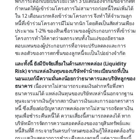
พักภาระดอกเบี้ยเป็นระยะเวลา 3 ปีแต่เนื่องจากมีข้อจำกัดที่
กำหนดให้ผู้เข้าร่วมโครงการไม่สามารถก่อหนี้ใหม่เพิ่มได้
ใน 12 เดือนแรกหลังเข้าร่วมโครงการ จึงทำให้จำนวนลูก
หนี้ที่เข้าร่วมโครงการมีไม่มากนัก โดยคิดเป็นสัดส่วนเพียง
ประมาณ 1-2% ของสินเชื่อรวมของผู้ประกอบการที่เข้าร่วม
โครงการทำให้คาดว่าผลกระทบทั้งในแง่ของอัตราผล
ตอบแทนของผู้ประกอบการที่อาจจะปรับลดลงและการ
ชะลอตัวของการตกชั้นของลูกหนี้จะเป็นไปอย่างจำกัด
และทั้งนี้ ยังมีปัจจัยเสี่ยงในด้านสภาพคล่อง (Liquidity
Risk) จากแหล่งเงินทุนของบริษัทจำนำทะเบียนรถที่เป็น
นอนแบงก์มีความมั่นคงน้อยกว่าธนาคารและบริษัทลูกของ
ธนาคาร
เนื่องจากไม่สามารถระดมเงินฝากหรือพึ่งพา
ธนาคารแม่ได้ แหล่งเงินทุนของบริษัทเหล่านี้นอกจากฐาน
ทุนจะมาจากเงินกู้จากสถาบันการเงินและการออกตราสาร
หนี้ ซึ่งเสี่ยงต่อปัญหาสภาพคล่องหากไม่สามารถจัดหาเงิน
ทุนเพื่อชำระคืนหนี้ได้ ความเสี่ยงนี้สามารถลดลงได้ หาก
บริษัทมีการจัดการความสอดคล้องของอายุสินทรัพย์และ
หนี้สินที่ดี กระจายวันครบกำหนดของเงินกู้ให้สอดคล้องกับ
กระแสเงินสดจากการชำระคืนของลูกหนี้ แต่ความเสี่ยงนี้