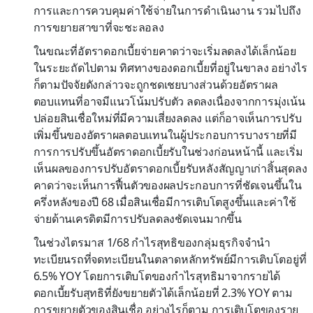
การและการควบคุมค่าใช้จ่ายในการดำเนินงาน รวมไปถึง
การขยายสาขาที่จะชะลอลง
ในขณะที่อัตราดอกเบี้ยจ่ายคาดว่าจะเริ่มลดลงได้เล็กน้อย
ในระยะถัดไปตาม ทิศทางของดอกเบี้ยที่อยู่ในขาลง อย่างไร
ก็ตามปัจจัยดังกล่าวจะถูกชดเชยบางส่วนด้วยอัตราผล
ตอบแทนที่อาจมีแนวโน้มปรับตัว ลดลงเนื่องจากการมุ่งเน้น
ปล่อยสินเชื่อใหม่ที่มีความเสี่ยงลดลง แต่ก็อาจเห็นการปรับ
เพิ่มขึ้นของอัตราผลตอบแทนในผู้ประกอบการบางรายที่มี
การการปรับขึ้นอัตราดอกเบี้ยรับในช่วงก่อนหน้านี้ และเริ่ม
เห็นผลของการปรับอัตราดอกเบี้ยรับหลังสัญญาเก่าสิ้นสุดลง
คาดว่าจะเห็นการฟื้นตัวของผลประกอบการที่ชัดเจนขึ้นใน
ครึ่งหลังของปี 68 เมื่อสินเชื่อมีการเติบโตสูงขึ้นและค่าใช้
จ่ายด้านเครดิตมีการปรับลดลงชัดเจนมากขึ้น
ในช่วงไตรมาส 1/68 กำไรสุทธิของกลุ่มธุรกิจจำนำ
ทะเบียนรถที่จดทะเบียนในตลาดหลักทรัพย์มีการเติบโตอยู่ที่
6.5% YOY โดยการเติบโตของกำไรสุทธิมาจากรายได้
ดอกเบี้ยรับสุทธิที่ยังขยายตัวได้เล็กน้อยที่ 2.3% YOY ตาม
การขยายตัวของสินเชื่อ อย่างไรก็ตาม การเติบโตของราย