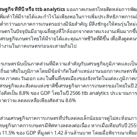
รษฐกิจ ทีทีบี หรือ ttb analytics
มองภาคเกษตรไทยติดหล่มการพัฒ
เพิ่มทำให้มีรายได้และกำไรไม่เพียงพอในการเพิ่มประสิทธิภาพการผล
ต่ำกว่านอกภาคการเกษตรอย่างมีนัยสำคัญ มีสิ่งชักจูงให้คนรุ่นใหม
ษตรในปัจจุบันมีอายุเฉลี่ยสูงที่ใกล้ออกจากตลาดแรงงานเพิ่มมากข
ศรษฐกิจเกษตรไทยให้มีรายได้และคุณภาพชีวิตที่ดีขึ้น เพื่อดึงดูดคนร
ทำงานในภาคเกษตรก่อนจะสายเกินไป
เกษตรนับเป็นภาคส่วนที่มีความสำคัญกับเศรษฐกิจภูมิภาคและเป็นแ
ีถิ่นอาศัยในภูมิภาคโดยมีข้อจำกัดในตำแหน่งงานนอกภาคเกษตรที่
ล ภาคตะวันออก และในพื้นที่เขตเมืองของจังหวัดในแต่ละภูมิภาคเท
รษฐกิจและสังคมแห่งชาติชี้เศรษฐกิจภาคการเกษตรของไทยในปี 25
ือคิดเป็น 8.8% ของ GDP โดยในปี 2566 ttb analytics ประมาณการว
ดว่าจะลดลงเหลือเพียงสัดส่วน 8.6%
่วนเศรษฐกิจภาคการเกษตรที่ปรับลดลงเล็กน้อยอาจดูไม่สะท้อนภา
ษฐกิจภาคการเกษตรมีทิศทางลดลงต่อเนื่อง หากเมื่อเทียบกับปี 2
 11.5% ของ GDP ที่มูลค่า 1.42 ล้านล้านบาท โดยเมื่อพิจารณาเพียง