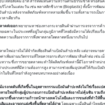
อบโจทย์สังคม อาทิ สารทดแทนความหวานตามธรรมชาติ หรือสินค้าอ
ิโภคในแต่ละวัน เช่น พลาสติกชีวภาพ (Bioplastic) ทั้งนี้การพัฒนา
มันสำปะหลังจากผลิตภัณฑ์หลากหลายเพิ่มขึ้น รวมทั้งสามารถเป็นการ
เวลาเดียวกัน
ลาดส่งออก
พยายามหาช่องทางกระจายสินค้าผ่านการเจรจาการค้าเพ
เฉพาะในประเทศที่อยู่ในกลุ่มภูมิภาคที่ไทยยังมีความได้เปรียบเรื่อง
่อลดความเสี่ยงจากการพึ่งพาตลาดใดตลาดหนึ่งมากเกินไป
ลาดใหม่อาจไม่ได้จำกัดเพียงสินค้าแป้งมันสำปะหลัง แต่อาจหมายค
มูลค่าเพิ่มผ่านนวัตกรรมที่ไทยควรยกระดับการพัฒนาสินค้าต่อ เช่น 
มหวาน ซึ่งการขยายตลาดจะทำให้ผลิตภัณฑ์เหล่านี้มีโอกาสจำหน่
างประเทศที่มีความต้องการสูง สามารถช่วยเพิ่มอุปสงค์ให้กับแป้งมั
ในจีนที่ไทยกำลังถูกลดบทบาทลงอย่างต่อเนื่อง
ม้แรงกดดันที่เกิดขึ้นในอุตสาหกรรมแป้งมันสำปะหลังไม่ใช่เรื่องแป
ทายใหม่ที่กลุ่มผู้ประกอบการแป้งมันสำปะหลังอาจไม่คุ้นชิน รวมถึง
รงมากขึ้นจากความก้าวหน้าทางเทคโนโลยีและการขนส่งที่ทำให้พื้น
ดิมและอาจถูกแย่งชิงพื้นที่ตลาดได้ง่าย
โดยเฉพาะเมื่อสินค้าไทยยัง