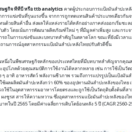
รษฐกิจ ทีทีบี หรือ ttb analytics
คาดผู้ประกอบการแป้งมันสำปะหลั
ารแข่งขันที่รุนแรงขึ้น จากการถูกทดแทนสินค้าประเภทเดียวกันจ
ด้วยสินค้าอื่น ส่งผลให้แหล่งรายได้หลักอย่างภาคส่งออกเริ่มชะล
รับตัว โดยเน้นการพัฒนาผลิตภัณฑ์ใหม่ ๆ ที่มีมูลค่าเพิ่มสูง และกระ
ารถในการแข่งขันและบทบาทสำคัญในตลาดโลก ขณะที่ยังมีเวลา
สถานการณ์อุตสาหกรรมแป้งมันสำปะหลังไทยปรับตัวดีขึ้น
นหนึ่งในพืชเศรษฐกิจหลักของประเทศไทยที่มีบทบาทสำคัญจากคุณสมบ
ะอุปโภคด้วยคุณสมบัติการใช้งานได้หลากหลาย เช่น การใช้เป็นวัต
 ๆ อาทิ อาหารสัตว์ พลังงานชีวภาพ รวมถึงการแปรรูปเป็นแป้งมันสำป
ี่ใช้ผลผลิตมันสำปะหลังกว่า 60% ของอุปทานมันสำปะหลังของไทย เน
ใช้ในอุตสาหกรรมอาหารโดยตรงและถูกใช้เป็นวัตถุดิบตั้งต้นที่สาม
าทิ ผงชูรส สารให้ความหวาน ซึ่งอุตสาหกรรมแป้งมันสำปะหลังของไทย
บาทในปี 2565 โดยมีค่าเฉลี่ยการเติบโตย้อนหลัง 5 ปี (CAGR 2560-256