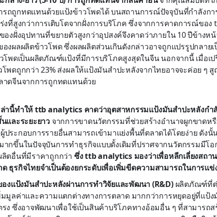
ารถถูกทดแทนด้วยแป้งข้าวโพดได้ บนสถานการณ์ปัจจุบันที่กำลังก
าเร่งที่สูงกว่าการเติบโตจากฝั่งการบริโภค ซึ่งจากการคาดการณ์ของ t
องฝั่งอุปทานที่ขยายตัวสูงกว่าอุปสงค์จึงคาดว่าภายใน 10 ปีข้างหน
ของผลผลิตข้าวโพด ซึ่งผลผลิตส่วนเกินดังกล่าวอาจถูกแปรรูปกลายเ
าวโพดเป็นผลิตภัณฑ์แป้งที่มีการบริโภคสูงสุดในจีน นอกจากนี้ เมื่อเป
วโพดถูกกว่า 23% ส่งผลให้แป้งมันสำปะหลังจากไทยอาจจะค่อย ๆ 
ลาดจีนจากการถูกทดแทนด้วย
ล่านี้ทำให้ ttb analytics คาดว่าอุตสาหกรรมแป้งมันสำปะหลังกำ
สั้นและระยะยาว
จากการขาดนวัตกรรมที่ช่วยสร้างอำนาจผูกขาดหรื
ผู้ประกอบการรายอื่นสามารถเข้ามาแย่งพื้นที่ตลาดได้โดยง่าย ดังนั
งมากขึ้นในปัจจุบันการทำธุรกิจแบบดั้งเดิมที่ปราศจากนวัตกรรมมีโอกาส
ตอื่นที่มีราคาถูกกว่า
ซึ่ง ttb analytics มองว่าเพื่อหลีกเลี่ยงสถา
ด ธุรกิจไทยจำเป็นต้องยกระดับเพื่อเพิ่มขีดความสามารถในการแข่งขั
พของแป้งมันสำปะหลังผ่านการทำวิจัยและพัฒนา (R&D)
ผลิตภัณฑ์ที่
เพิ่มมูลค่าและความแตกต่างทางการตลาด มากกว่าการหยุดอยู่ที่แป้งม
 ซึ่งอาจพัฒนาเพื่อใช้เป็นสินค้าบริโภคทางอ้อมอื่น ๆ ที่สามารถสร้า