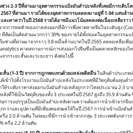
ช่วง 2-3 ปีที่ผ่านมาอุตสาหกรรมแป้งมันสำปะหลังที่เคยมีการเติบโตที
 2567 ที่ผ่านมา รายได้ของอุตสาหกรรมลดลงมาอยู่ที่ 1.04 แสนล้านบ
5) และคาดว่าในปี 2568 รายได้อาจมีแนวโน้มลดลงต่อเนื่องเหลือราว 
จากการหดตัวของภาคส่งออกที่มีการพึ่งพาตลาดจีนในระดับสูง (Cu
 ที่คิดเป็นสัดส่วนมากกว่า 30% ของรายได้ทั้งหมดในอุตสาหกรรมแ
องในช่วงที่ผ่านมาจากราว 3.8 หมื่นล้านบาทในปี 2565 ลดลงเหลือเพีย
tb analytics คาดสถานการณ์การส่งออกไปจีนซึ่งเป็นตลาดหลักของ
นจากระยะสั้นและระยะยาว ดังต่อไปนี้
สั้น (1-3 ปี) จากการถูกทดแทนด้วยแหล่งผลิตอื่น
ในสินค้าประเภทเดี
เข้าไปตั้งโรงงานแป้งมันสำปะหลังในประเทศที่มีวัตถุดิบต้นทุนต่ำกว
ให้ระดับราคาส่งออกแป้งมันสำปะหลังถูกกว่าไทยประมาณ 2-3 บาท
งที่ใช้เป็นวัตถุดิบของทั้ง 3 ประเทศในปี 2567 สูงถึง 35.9 ล้านตัน ซ
ต่อการแปรรูปเป็นแป้งมันสำปะหลังตามความต้องการนำเข้าจากจีนป
่ถูกกว่าและอุปทานที่มีเพียงพอส่งผลให้ในปี 2567 การนำเข้าแป้งมั
ือ 2.0 ล้านตัน ในขณะที่มีการนำเข้าจากกลุ่ม 3 ประเทศดังกล่าวรวม
0% หรือ 2.2 ล้านตัน
ะกลาง-ยาว (5-10 ปี) การถูกทดแทนจากสินค้าอื่น
จากคุณสมบัติที่ใก