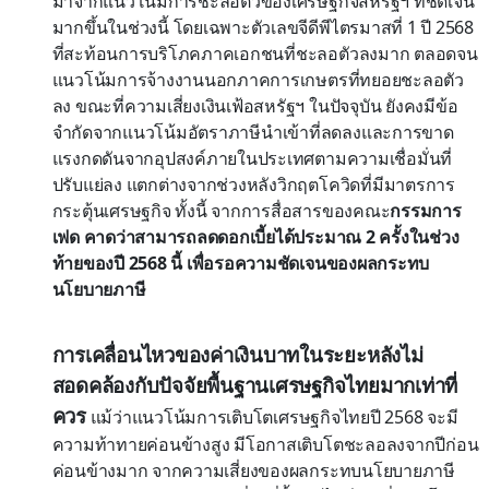
มาจากแนวโน้มการชะลอตัวของเศรษฐกิจสหรัฐฯ ที่ชัดเจน
มากขึ้นในช่วงนี้ โดยเฉพาะตัวเลขจีดีพีไตรมาสที่ 1 ปี 2568
ที่สะท้อนการบริโภคภาคเอกชนที่ชะลอตัวลงมาก ตลอดจน
แนวโน้มการจ้างงานนอกภาคการเกษตรที่ทยอยชะลอตัว
ลง ขณะที่ความเสี่ยงเงินเฟ้อสหรัฐฯ ในปัจจุบัน ยังคงมีข้อ
จำกัดจากแนวโน้มอัตราภาษีนำเข้าที่ลดลงและการขาด
แรงกดดันจากอุปสงค์ภายในประเทศตามความเชื่อมั่นที่
ปรับแย่ลง แตกต่างจากช่วงหลังวิกฤตโควิดที่มีมาตรการ
กระตุ้นเศรษฐกิจ ทั้งนี้ จากการสื่อสารของคณะ
กรรมการ
เฟด คาดว่าสามารถลดดอกเบี้ยได้ประมาณ 2 ครั้งในช่วง
ท้ายของปี 2568 นี้ เพื่อรอความชัดเจนของผลกระทบ
นโยบายภาษี
การเคลื่อนไหวของค่าเงินบาทในระยะหลังไม่
สอดคล้องกับปัจจัยพื้นฐานเศรษฐกิจไทยมากเท่าที่
ควร
แม้ว่าแนวโน้มการเติบโตเศรษฐกิจไทยปี 2568 จะมี
ความท้าทายค่อนข้างสูง มีโอกาสเติบโตชะลอลงจากปีก่อน
ค่อนข้างมาก จากความเสี่ยงของผลกระทบนโยบายภาษี