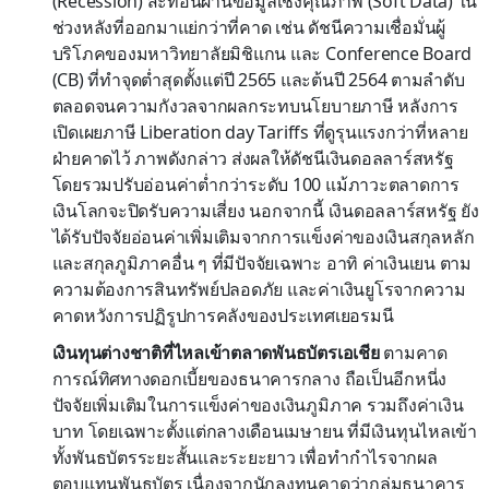
(Recession) สะท้อนผ่านข้อมูลเชิงคุณภาพ (Soft Data) ใน
ช่วงหลังที่ออกมาแย่กว่าที่คาด เช่น ดัชนีความเชื่อมั่นผู้
บริโภคของมหาวิทยาลัยมิชิแกน และ Conference Board
(CB) ที่ทำจุดต่ำสุดตั้งแต่ปี 2565 และต้นปี 2564 ตามลำดับ
ตลอดจนความกังวลจากผลกระทบนโยบายภาษี หลังการ
เปิดเผยภาษี Liberation day Tariffs ที่ดูรุนแรงกว่าที่หลาย
ฝ่ายคาดไว้ ภาพดังกล่าว ส่งผลให้ดัชนีเงินดอลลาร์สหรัฐ
โดยรวมปรับอ่อนค่าต่ำกว่าระดับ 100 แม้ภาวะตลาดการ
เงินโลกจะปิดรับความเสี่ยง นอกจากนี้ เงินดอลลาร์สหรัฐ ยัง
ได้รับปัจจัยอ่อนค่าเพิ่มเติมจากการแข็งค่าของเงินสกุลหลัก
และสกุลภูมิภาคอื่น ๆ ที่มีปัจจัยเฉพาะ อาทิ ค่าเงินเยน ตาม
ความต้องการสินทรัพย์ปลอดภัย และค่าเงินยูโรจากความ
คาดหวังการปฏิรูปการคลังของประเทศเยอรมนี
เงินทุนต่างชาติที่ไหลเข้าตลาดพันธบัตรเอเชีย
ตามคาด
การณ์ทิศทางดอกเบี้ยของธนาคารกลาง ถือเป็นอีกหนี่ง
ปัจจัยเพิ่มเติมในการแข็งค่าของเงินภูมิภาค รวมถึงค่าเงิน
บาท โดยเฉพาะตั้งแต่กลางเดือนเมษายน ที่มีเงินทุนไหลเข้า
ทั้งพันธบัตรระยะสั้นและระยะยาว เพื่อทำกำไรจากผล
ตอบแทนพันธบัตร เนื่องจากนักลงทุนคาดว่ากลุ่มธนาคาร