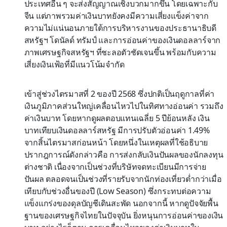
ประเทศอื่น ๆ จะส่งสัญญาณเชิงบวกมากขึ้น โดยเฉพาะกับ
จีน แต่ภาพรวมค่าเงินบาทยังคงมีความเสี่ยงแข็งค่าจาก
ความไม่แน่นอนภายใต้การบริหารงานของประธานาธิบดี
สหรัฐฯ โดนัลด์ ทรัมป์ และการอ่อนค่าของเงินดอลลาร์จาก
ภาพเศรษฐกิจสหรัฐฯ ที่ชะลอตัวชัดเจนขึ้น พร้อมกับความ
เสี่ยงเงินเฟ้อที่มีแนวโน้มจำกัด
เข้าสู่ช่วงไตรมาสที่ 2 ของปี 2568 ซึ่งปกติเป็นฤดูกาลที่ค่า
เงินภูมิภาคส่วนใหญ่เคลื่อนไหวไปในทิศทางอ่อนค่า รวมถึง
ค่าเงินบาท โดยหากดูผลตอบแทนเฉลี่ย 5 ปีย้อนหลัง เงิน
บาทเทียบเงินดอลลาร์สหรัฐ มีการปรับตัวอ่อนค่า 1.49%
จากสิ้นไตรมาสก่อนหน้า โดยหนึ่งในเหตุผลที่ใช้อธิบาย
ปรากฎการณ์ดังกล่าวคือ การส่งกลับเงินปันผลของนักลงทุน
ต่างชาติ เนื่องจากเป็นช่วงที่บริษัทจดทะเบียนมีการจ่าย
ปันผล ตลอดจนเป็นช่วงที่รายรับจากนักท่องเที่ยวต่ำกว่าเมื่อ
เทียบกับช่วงอื่นของปี (Low Season) ซึ่งกระทบต่อความ
แข็งแกร่งของดุลบัญชีเดินสะพัด นอกจากนี้ หากดูปัจจัยพื้น
ฐานของเศรษฐกิจไทยในปัจจุบัน ยิ่งหนุนการอ่อนค่าของเงิน