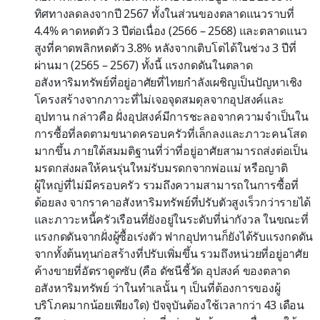
ทิศทางลดลงจากปี 2567 ทั้งในส่วนของตลาดแนวราบที่
4.4% คาดหดตัว 3 ปีต่อเนื่อง (2566 – 2568) และตลาดแนว
สูงที่คาดพลิกหดตัว 3.8% หลังจากเติบโตได้ในช่วง 3 ปีที่
ผ่านมา (2565 – 2567) ทั้งนี้ แรงกดดันในตลาด
อสังหาริมทรัพย์ที่อยู่อาศัยที่ไทยกำลังเผชิญเป็นปัญหาเชิง
โครงสร้างจากภาวะที่ไม่เจอจุดสมดุลจากอุปสงค์และ
อุปทาน กล่าวคือ ฝั่งอุปสงค์มีการชะลอจากความจำเป็นใน
การซื้อที่ลดตามขนาดครอบครัวที่เล็กลงและภาวะคนโสด
มากขึ้น ภายใต้สมมติฐานที่ว่าที่อยู่อาศัยสามารถส่งต่อเป็น
มรดกส่งผลให้คนรุ่นใหม่รับมรดกจากพ่อแม่ หรือญาติ
ผู้ใหญ่ที่ไม่มีครอบครัว รวมถึงความสามารถในการซื้อที่
ด้อยลง จากราคาอสังหาริมทรัพย์ที่ปรับตัวสูงเร็วกว่ารายได้
และภาวะหนี้ครัวเรือนที่ยังอยู่ในระดับที่น่ากังวล ในขณะที่
แรงกดดันจากฝั่งผู้ซื้อเร่งตัว ฟากอุปทานก็ยังได้รับแรงกดดัน
จากทั้งต้นทุนก่อสร้างที่ปรับเพิ่มขึ้น รวมถึงหน่วยที่อยู่อาศัย
ค้างขายที่อัตราดูดซับ (คือ ดัชนีชี้วัด อุปสงค์ ของตลาด
อสังหาริมทรัพย์ ว่าในทำเลนั้น ๆ เป็นที่ต้องการของผู้
บริโภคมากน้อยเพียงใด) ปัจจุบันต้องใช้เวลากว่า 43 เดือน