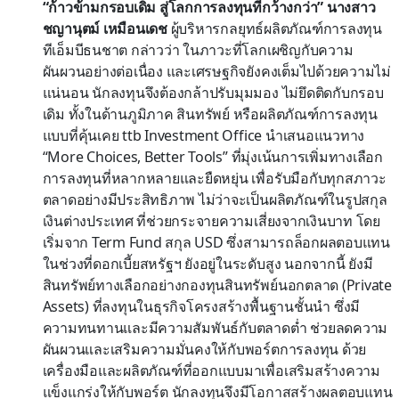
“ก้าวข้ามกรอบเดิม สู่โลกการลงทุนที่กว้างกว่า”
นางสาว
ชญานุตม์ เหมือนเดช
ผู้บริหารกลยุทธ์ผลิตภัณฑ์การลงทุน
ทีเอ็มบีธนชาต กล่าวว่า ในภาวะที่โลกเผชิญกับความ
ผันผวนอย่างต่อเนื่อง และเศรษฐกิจยังคงเต็มไปด้วยความไม่
แน่นอน นักลงทุนจึงต้องกล้าปรับมุมมอง ไม่ยึดติดกับกรอบ
เดิม ทั้งในด้านภูมิภาค สินทรัพย์ หรือผลิตภัณฑ์การลงทุน
แบบที่คุ้นเคย ttb Investment Office นำเสนอแนวทาง
“More Choices, Better Tools” ที่มุ่งเน้นการเพิ่มทางเลือก
การลงทุนที่หลากหลายและยืดหยุ่น เพื่อรับมือกับทุกสภาวะ
ตลาดอย่างมีประสิทธิภาพ ไม่ว่าจะเป็นผลิตภัณฑ์ในรูปสกุล
เงินต่างประเทศ ที่ช่วยกระจายความเสี่ยงจากเงินบาท โดย
เริ่มจาก Term Fund สกุล USD ซึ่งสามารถล็อกผลตอบแทน
ในช่วงที่ดอกเบี้ยสหรัฐฯ ยังอยู่ในระดับสูง นอกจากนี้ ยังมี
สินทรัพย์ทางเลือกอย่างกองทุนสินทรัพย์นอกตลาด (Private
Assets) ที่ลงทุนในธุรกิจโครงสร้างพื้นฐานชั้นนำ ซึ่งมี
ความทนทานและมีความสัมพันธ์กับตลาดต่ำ ช่วยลดความ
ผันผวนและเสริมความมั่นคงให้กับพอร์ตการลงทุน ด้วย
เครื่องมือและผลิตภัณฑ์ที่ออกแบบมาเพื่อเสริมสร้างความ
แข็งแกร่งให้กับพอร์ต นักลงทุนจึงมีโอกาสสร้างผลตอบแทน