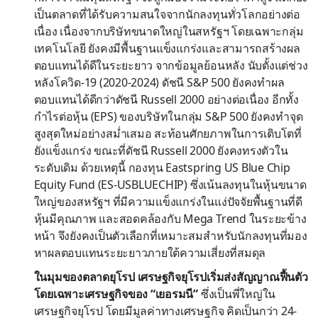
เป็นตลาดที่ได้รับความสนใจจากนักลงทุนทั่วโลกอย่างต่อ
เนื่อง เนื่องจากบริษัทขนาดใหญ่ในสหรัฐฯ โดยเฉพาะกลุ่ม
เทคโนโลยี ยังคงมีพื้นฐานแข็งแกร่งและสามารถสร้างผล
ตอบแทนได้ดีในระยะยาว จากข้อมูลย้อนหลัง นับตั้งแต่ช่วง
หลังโควิด-19 (2020-2024) ดัชนี S&P 500 ยังคงทำผล
ตอบแทนได้ดีกว่าดัชนี Russell 2000 อย่างต่อเนื่อง อีกทั้ง
กำไรต่อหุ้น (EPS) ของบริษัทในกลุ่ม S&P 500 ยังคงทำจุด
สูงสุดใหม่อย่างสม่ำเสมอ สะท้อนศักยภาพในการเติบโตที่
ยังแข็งแกร่ง ขณะที่ดัชนี Russell 2000 ยังคงทรงตัวใน
ระดับเดิม ด้วยเหตุนี้ กองทุน Eastspring US Blue Chip
Equity Fund (ES-USBLUECHIP) ซึ่งเน้นลงทุนในหุ้นขนาด
ใหญ่ของสหรัฐฯ ที่มีความแข็งแกร่งในแง่ปัจจัยพื้นฐานที่ดี
หุ้นมีคุณภาพ และสอดคล้องกับ Mega Trend ในระยะข้าง
หน้า จึงยังคงเป็นตัวเลือกที่เหมาะสมสำหรับนักลงทุนที่มอง
หาผลตอบแทนระยะยาวภายใต้ความเสี่ยงที่สมดุล
ในมุมของตลาดยุโรป เศรษฐกิจยุโรปเริ่มส่งสัญญาณฟื้นตัว
โดยเฉพาะเศรษฐกิจของ “เยอรมนี”
ซึ่งเป็นพี่ใหญ่ใน
เศรษฐกิจยุโรป โดยมีมูลค่าทางเศรษฐกิจ คิดเป็นกว่า 24-