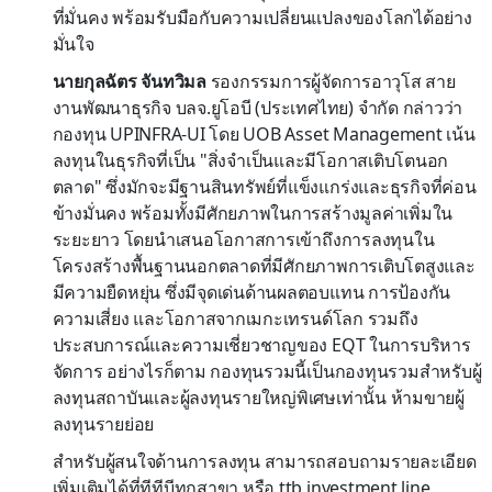
ที่มั่นคง พร้อมรับมือกับความเปลี่ยนแปลงของโลกได้อย่าง
มั่นใจ
นายกุลฉัตร จันทวิมล
รองกรรมการผู้จัดการอาวุโส สาย
งานพัฒนาธุรกิจ บลจ.ยูโอบี (ประเทศไทย) จำกัด กล่าวว่า
กองทุน UPINFRA-UI โดย UOB Asset Management เน้น
ลงทุนในธุรกิจที่เป็น "สิ่งจำเป็นและมีโอกาสเติบโตนอก
ตลาด" ซึ่งมักจะมีฐานสินทรัพย์ที่แข็งแกร่งและธุรกิจที่ค่อน
ข้างมั่นคง พร้อมทั้งมีศักยภาพในการสร้างมูลค่าเพิ่มใน
ระยะยาว โดยนำเสนอโอกาสการเข้าถึงการลงทุนใน
โครงสร้างพื้นฐานนอกตลาดที่มีศักยภาพการเติบโตสูงและ
มีความยืดหยุ่น ซึ่งมีจุดเด่นด้านผลตอบแทน การป้องกัน
ความเสี่ยง และโอกาสจากเมกะเทรนด์โลก รวมถึง
ประสบการณ์และความเชี่ยวชาญของ EQT ในการบริหาร
จัดการ อย่างไรก็ตาม กองทุนรวมนี้เป็นกองทุนรวมสำหรับผู้
ลงทุนสถาบันและผู้ลงทุนรายใหญ่พิเศษเท่านั้น ห้ามขายผู้
ลงทุนรายย่อย
สำหรับผู้สนใจด้านการลงทุน สามารถสอบถามรายละเอียด
เพิ่มเติมได้ที่ทีทีบีทุกสาขา หรือ ttb investment line