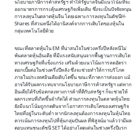
นโยบายภาษีการค้าสหรัฐฯ ทำให้รัฐบาลจีนมีแนวโน้มที่จะ
ออกมาตรการกระตุ้นเศรษฐกิจเพิ่มเติม ซึ่งจะเป็นปัจจัยหนุน
การลงทุนในตลาดหุ้นจีน โดยเฉพาะการลงทุนในดัชนีH-
Shares ที่ส่วนหนึ่งได้อานิสงค์จากการเติบโตของหุ้นใน
กลุ่มเทคโนโลยีด้วย
ขณะที่ตลาดหุ้นใน EM ที่น่าสนใจในช่วงครึ่งปีหลังหนีไม่
พ้นตลาดหุ้นอินเดีย ที่มีแรงสนับสนุนจากพื้นฐานการเติบโต
ทางเศรษฐกิจที่แข็งแกร่ง เสริมด้วยแนวโน้มการลดอัตรา
ดอกเบี้ยต่อในช่วงครึ่งปีหลัง ซึ่งจะช่วยทำให้การบริโภค
ภายในประเทศอินเดียเติบโตขึ้น ขณะที่ภาคการส่งออก แม้
อาจได้รับผลกระทบจากนโยบายภาษีการค้าสหรัฐฯ แต่หาก
อินเดียได้รับข้อตกลงทางการค้าที่ดีกับสหรัฐฯ ก็จะช่วยให้
ผลกระทบที่เกิดขึ้นจำกัดได้ ส่วนการลงทุนในตลาดหุ้นไทย
ยังมีแนวโน้มถูกกดดันจากโอกาสการเติบโตของเศรษฐกิจ
ไทยที่อยู่ในระดับต่ำ หากนักลงทุนต้องการลงทุนในหุ้นไทย
ควรเน้นการลงทุนไปที่หุ้นกลุ่มปันผล ที่พิสูจน์มาแล้วว่ามีผล
ตอบแทนชนะดัชนี SET ได้อย่างโดดเด่นในช่วงครึ่งปีแรก