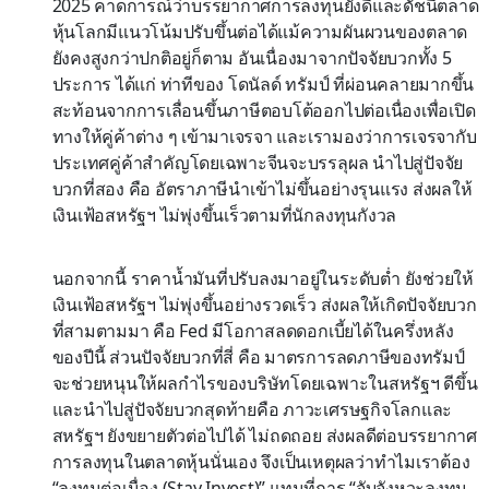
2025 คาดการณ์ว่าบรรยากาศการลงทุนยังดีและดัชนีตลาด
หุ้นโลกมีแนวโน้มปรับขึ้นต่อได้แม้ความผันผวนของตลาด
ยังคงสูงกว่าปกติอยู่ก็ตาม อันเนื่องมาจากปัจจัยบวกทั้ง 5
ประการ ได้แก่ ท่าทีของ โดนัลด์ ทรัมป์ ที่ผ่อนคลายมากขึ้น
สะท้อนจากการเลื่อนขึ้นภาษีตอบโต้ออกไปต่อเนื่องเพื่อเปิด
ทางให้คู่ค้าต่าง ๆ เข้ามาเจรจา และเรามองว่าการเจรจากับ
ประเทศคู่ค้าสำคัญโดยเฉพาะจีนจะบรรลุผล นำไปสู่ปัจจัย
บวกที่สอง คือ อัตราภาษีนำเข้าไม่ขึ้นอย่างรุนแรง ส่งผลให้
เงินเฟ้อสหรัฐฯ ไม่พุ่งขึ้นเร็วตามที่นักลงทุนกังวล
นอกจากนี้ ราคาน้ำมันที่ปรับลงมาอยู่ในระดับต่ำ ยังช่วยให้
เงินเฟ้อสหรัฐฯ ไม่พุ่งขึ้นอย่างรวดเร็ว ส่งผลให้เกิดปัจจัยบวก
ที่สามตามมา คือ Fed มีโอกาสลดดอกเบี้ยได้ในครึ่งหลัง
ของปีนี้ ส่วนปัจจัยบวกที่สี่ คือ มาตรการลดภาษีของทรัมป์
จะช่วยหนุนให้ผลกำไรของบริษัทโดยเฉพาะในสหรัฐฯ ดีขึ้น
และนำไปสู่ปัจจัยบวกสุดท้ายคือ ภาวะเศรษฐกิจโลกและ
สหรัฐฯ ยังขยายตัวต่อไปได้ ไม่ถดถอย ส่งผลดีต่อบรรยากาศ
การลงทุนในตลาดหุ้นนั่นเอง จึงเป็นเหตุผลว่าทำไมเราต้อง
“ลงทุนต่อเนื่อง (Stay Invest)” แทนที่การ “จับจังหวะลงทุน