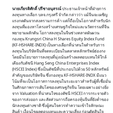
นายเกียรติศักดิ์ ปรีชาอนุสรณ์
ประธานเจ้าหน้าที่ฝ่ายการ
ลงทุนทางเลือก บลจ.กรุงศรี จำกัด กล่าวว่า แม้จีนจะเผชิญ
แรงกดดันจากสงครามการค้า แต่ก็ถือเป็นโอกาสสำหรับนัก
ลงทุนที่มองหาโครงสร้างเศรษฐกิจใหม่และนวัตกรรมที่จีน
พยายามผลักดัน โอกาสลงทุนในจีนช่วงตลาดผันผวน
กองทุน Krungsri China H Shares Equity Index Fund
(KF-HSHARE-INDX) เป็นทางเลือกที่น่าสนใจสำหรับการ
ลงทุนในบริษัทจีนที่จดทะเบียนในตลาดหลักทรัพย์ฮ่องกง
โดยมีนโยบายการลงทุนที่มุ่งเน้นสร้างผลตอบแทนให้ใกล้
เคียงกับดัชนี Hang Seng China Enterprises Index
(HSCEI Index) ซึ่งเป็นดัชนีที่ประกอบไปด้วย 50 หลักทรัพย์
สำคัญของบริษัทจีน ซึ่งกองทุน KF-HSHARE-INDX มีแนว
โน้มที่จะเป็นโอกาสการลงทุนในระยะยาวสำหรับผู้ที่เชื่อมั่น
ในศักยภาพการเติบโตของเศรษฐกิจจีน โดยเฉพาะอย่างยิ่ง
จาก Valuation ที่น่าสนใจของดัชนี HSCEI การกระจายตัว
ของการส่งออก และสัดส่วนการถือครองหุ้นจีนที่ยังต่ำของ
นักลงทุนต่างชาติ ซึ่งผู้สนใจควรทำความเข้าใจลักษณะ
สินค้า เงื่อนไขผลตอบแทนและความเสี่ยง ก่อนตัดสินใจ