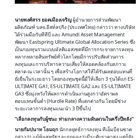
นายพงศ์สรร ยอดเมืองเจริญ
ผู้อำนวยการส่วนพัฒนา
ผลิตภัณฑ์ บลจ.อีสท์สปริง (ประเทศไทย) กล่าวว่า ทางบริษัท
ได้ร่วมมือกับทีทีบี และ Amundi Asset Management
พัฒนา Eastspring Ultimate Global Allocation Series ซึ่ง
เป็นกองทุนรวมแบบมัลติแอสเซตที่มีการกระจายการลงทุน
หลากหลายสินทรัพย์ทั่วโลกโดยมีการปรับสัดส่วนการ
ลงทุนและการบริหารความเสี่ยงให้สอดคล้องกับสภาวะ
ตลาด ณ เวลานั้น ๆ เพื่อสร้างโอกาสให้ได้รับผลตอบแทนที่
ยั่งยืนในระยะยาว โดยกองทุนชุดนี้มีให้เลือก 3 รุ่นได้แก่ ES-
ULTIMATE GA1, ES-ULTIMATE GA2 และ ES-ULTIMATE
GA3 ซึ่งมุ่งหวังให้ผลการดำเนินงานสูงกว่าอัตราผล
ตอบแทนขั้นต่ำ (Hurdle Rate) ที่แตกต่างกัน โดยมีช่วง
ระยะเวลาการลงทุนแนะนำ 3 ปีขึ้นไป
“เลือกลงทุนกับผู้ชนะ ท่ามกลางความผันผวนในครึ่งปีหลัง”
นายกัมปนาท โอมฤก
นักกลยุทธ์การลงทุน ทีเอ็มบีธนชาต
กล่าวว่า แม้หุ้นสหรัฐฯ จะถูกมองว่ามีระดับราคาสูง แต่ก็ยัง