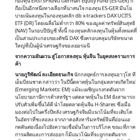
กองทุน EASTSPRING German Equity Fund (ES-GER) ก็
ถือเป็นอีกหนึ่งทางเลือกที่น่าสนใจ กองทุน ES-GER มีนโย
บายเน้นลงทุนในกองทุนหลัก db x-trackers DAX UCITS
ETF (DR) โดยเฉลี่ยไม่ต่ำกว่า 80% ของมูลค่าทรัพย์สินสุทธิ
(NAV) ในรอบปีบัญชี ทั้งนี้ กองทุนหลักลงทุนในหุ้นทั้งหมดที่
เป็นส่วนประกอบของดัชนี DAX ซึ่งครอบคลุมบริษัทขนาด
ใหญ่ที่เป็นผู้นำเศรษฐกิจของเยอรมนี
จากความผันผวน สู่โอกาสลงทุน หุ้นจีน ในยุคสงครามการ
ค้า
นายภูริพัฒน์ ละเอียดธนะกิจ
นักกลยุทธ์การลงทุนอาวุโส ที
เอ็มบีธนชาต กล่าวว่า ในปีนี้ตลาดหุ้นในกลุ่มตลาดเกิดใหม่
(Emerging Markets: EM) แม้จะเผชิญแรงกดดันจาก
นโยบายภาษีการค้าสหรัฐฯ แต่ตลาดหุ้นใน EM ยังสามารถ
ปรับตัวเพิ่มขึ้นได้ดี นำโดยตลาดหุ้นจีน H-Shares ซึ่งเมื่อ
มองต่อไปในครึ่งปีหลัง เศรษฐกิจจีนมีแนวโน้มที่จะเติบโต
ในอัตราที่ชะลอลง จากภาคอสังหาริมทรัพย์จีนที่อ่อนแอ
กดดันต่อเนื่องไปยังความเชื่อมั่นในการบริโภค ขณะที่ภาค
การผลิตและการส่งออก ก็มีแนวโน้มที่จะถูกกดดันจาก