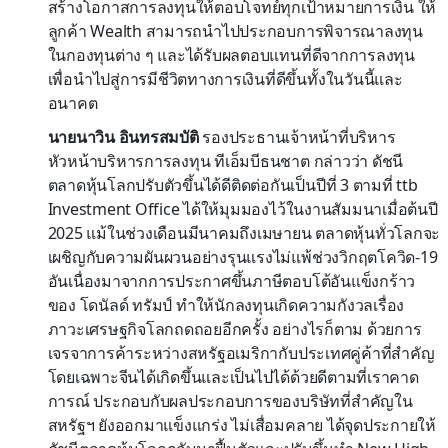
สร้างโอกาสการลงทุนให้ตอบโจทย์ทุกเป้าหมายการเงิน ให้
ลูกค้า Wealth สามารถนำไปประกอบการพิจารณาลงทุน
ในกองทุนต่าง ๆ และได้รับผลตอบแทนที่ดีจากการลงทุน
เพื่อนำไปสู่การมีชีวิตทางการเงินที่ดีขึ้นทั้งในวันนี้และ
อนาคต
นายนาวิน อินทรสมบัติ
รองประธานเจ้าหน้าที่บริหาร
หัวหน้าบริหารการลงทุน ทีเอ็มบีธนชาต กล่าวว่า ดัชนี
ตลาดหุ้นโลกปรับตัวขึ้นได้ดีติดต่อกันเป็นปีที่ 3 ตามที่ ttb
Investment Office ได้ให้มุมมองไว้ในงานสัมมนาเมื่อต้นปี
2025 แม้ในช่วงเดือนมีนาคมถึงเมษายน ตลาดหุ้นทั่วโลกจะ
เผชิญกับความผันผวนอย่างรุนแรงไม่แพ้ช่วงวิกฤตโควิด-19
อันเนื่องมาจากการประกาศขึ้นภาษีตอบโต้อันแข็งกร้าว
ของ โดนัลด์ ทรัมป์ ทำให้นักลงทุนเกิดความกังวลเรื่อง
ภาวะเศรษฐกิจโลกถดถอยอีกครั้ง อย่างไรก็ตาม ด้วยการ
เจรจาการค้าระหว่างสหรัฐอเมริกากับประเทศคู่ค้าที่สำคัญ
โดยเฉพาะจีนได้เกิดขึ้นและเป็นไปได้ด้วยดีตามที่เราคาด
การณ์ ประกอบกับผลประกอบการของบริษัทที่สำคัญใน
สหรัฐฯ ยังออกมาแข็งแกร่ง ไม่เสื่อมคลาย ได้จุดประกายให้