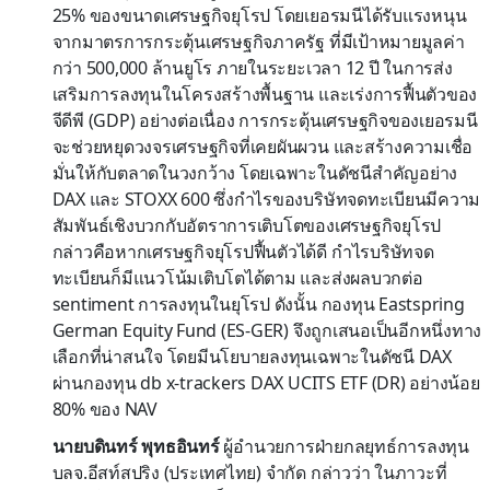
25% ของขนาดเศรษฐกิจยุโรป โดยเยอรมนีได้รับแรงหนุน
จากมาตรการกระตุ้นเศรษฐกิจภาครัฐ ที่มีเป้าหมายมูลค่า
กว่า 500,000 ล้านยูโร ภายในระยะเวลา 12 ปี ในการส่ง
เสริมการลงทุนในโครงสร้างพื้นฐาน และเร่งการฟื้นตัวของ
จีดีพี (GDP) อย่างต่อเนื่อง การกระตุ้นเศรษฐกิจของเยอรมนี
จะช่วยหยุดวงจรเศรษฐกิจที่เคยผันผวน และสร้างความเชื่อ
มั่นให้กับตลาดในวงกว้าง โดยเฉพาะในดัชนีสำคัญอย่าง
DAX และ STOXX 600 ซึ่งกำไรของบริษัทจดทะเบียนมีความ
สัมพันธ์เชิงบวกกับอัตราการเติบโตของเศรษฐกิจยุโรป
กล่าวคือหากเศรษฐกิจยุโรปฟื้นตัวได้ดี กำไรบริษัทจด
ทะเบียนก็มีแนวโน้มเติบโตได้ตาม และส่งผลบวกต่อ
sentiment การลงทุนในยุโรป ดังนั้น กองทุน Eastspring
German Equity Fund (ES-GER) จึงถูกเสนอเป็นอีกหนึ่งทาง
เลือกที่น่าสนใจ โดยมีนโยบายลงทุนเฉพาะในดัชนี DAX
ผ่านกองทุน db x-trackers DAX UCITS ETF (DR) อย่างน้อย
80% ของ NAV
นายบดินทร์ พุทธอินทร์
ผู้อำนวยการฝ่ายกลยุทธ์การลงทุน
บลจ.อีสท์สปริง (ประเทศไทย) จำกัด กล่าวว่า ในภาวะที่