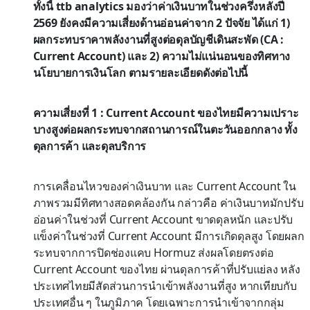
ทั้งนี้ ttb analytics มองว่าค่าเงินบาทในช่วงครึ่งหลังปี
2569 ยังคงมีความเสี่ยงด้านอ่อนค่าจาก 2 ปัจจัย ได้แก่ 1)
ผลกระทบราคาพลังงานที่สูงต่อดุลบัญชีเดินสะพัด (CA :
Current Account) และ 2) ความไม่แน่นอนของทิศทาง
นโยบายการเงินโลก ตามรายละเอียดดังต่อไปนี้
ความเสี่ยงที่ 1 : Current Account ของไทยมีความเปราะ
บางสูงต่อผลกระทบจากสถานการณ์ในตะวันออกกลาง ทั้ง
ดุลการค้า และดุลบริการ
การเคลื่อนไหวของค่าเงินบาท และ Current Account ใน
ภาพรวมมีทิศทางสอดคล้องกัน กล่าวคือ ค่าเงินบาทมักปรับ
อ่อนค่าในช่วงที่ Current Account ขาดดุลหนัก และปรับ
แข็งค่าในช่วงที่ Current Account มีการเกิดดุลสูง โดยผลก
ระทบจากการปิดช่องแคบ Hormuz ส่งผลโดยตรงต่อ
Current Account ของไทย ผ่านดุลการค้าที่ปรับแย่ลง หลัง
ประเทศไทยมีสัดส่วนการนำเข้าพลังงานที่สูง หากเทียบกับ
ประเทศอื่น ๆ ในภูมิภาค โดยเฉพาะการนำเข้าจากกลุ่ม