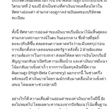
ประเทศไทยมีสัดส่วนการนำเข้าพลังงานสูง ประกอบกับช่วง
ไตรมาสที่ 2 ของปี มักเป็นช่วงที่ค่าเงินบาทเคลื่อนไหวใน
ทิศทางอ่อนค่า ท่ามกลางฤดูกาลจ่ายปันผลของบริษัทจด
ทะเบียน
ทั้งนี้ ทิศทางการอ่อนค่าของเงินบาทเริ่มมีแนวโน้มสิ้นสุดลง
ท่ามกลางสถานการณ์ในตะวันออกกลาง ซึ่งท้ายที่สุดก็
คงจะปรับดีขึ้น ตลอดจนความคาดหวังว่าจะมีบทสรุป ก่อน
การเลือกตั้งกลางเทอมของสหรัฐฯ หลังทั้ง 2 ฝ่ายยังแสดง
ความต้องการในการเจรจา ส่งผลให้ตลาดการเงินโลกเริ่มมี
สัญญาณกลับมาเปิดรับความเสี่ยงบ้าง และค่าเงินบาทมีแนว
โน้มกลับมาแข็งค่าเร็ว จากการเป็นสกุลเงินที่มีความ
ผันผวนสูง (High-Beta Currency) นอกจากนี้ ในช่วงครึ่ง
หลังของปี ค่าเงินบาทโดยรวมมักกลับมาเคลื่อนไหวแข็งค่า
เสมอ โดยเฉพาะช่วงปลายปี
อย่างไรก็ดี ความเสี่ยงด้านอ่อนค่าของค่าเงินบาทในปีนี้ ยัง
คงไม่หมดไป โดยเฉพาะหากมองจากปัจจัยแนวโน้มพื้นฐาน