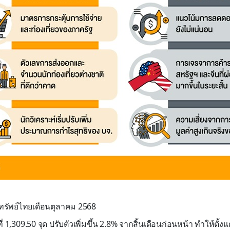
รัพย์ไทย
เดือน
ตุลาคม
2568
ี่
1
,
309
.
50
จุด ปรับ
ตัว
เพิ่มขึ้น
2
.
8
% จากสิ้นเดือนก่อนหน้า ทำให้ตั้งแต