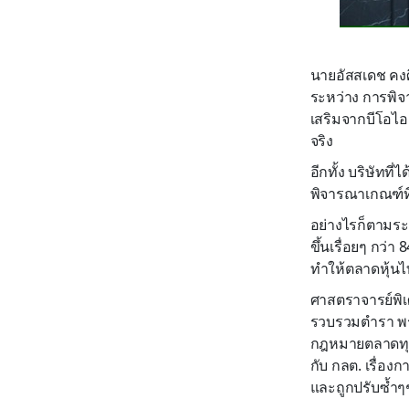
นายอัสสเดช คงศ
ระหว่าง การพิจา
เสริมจากบีโอไ
จริง
อีกทั้ง บริษัทที
พิจารณาเกณฑ์ท
อย่างไรก็ตามระห
ขึ้นเรื่อยๆ กว่
ทำให้ตลาดหุ้นไ
ศาสตราจารย์พิเ
รวบรวมตำรา พรบ 
กฎหมายตลาดทุน
กับ กลต. เรื่อง
และถูกปรับซ้ำๆ