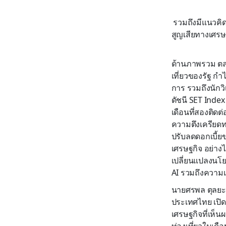
รวมถึงมีแนวคิด
สูญเสียทางเศรษ
ด้านภาพรวม ตล
เที่ยว
ของรัฐ
กำไ
การ
รวมถึง
นักว
ดัชนี
SET Index
เดือนที่สองติดต่
ความตึงเครียด
ปรับลดดอกเบี้ย
เศรษฐกิจ
อย่างไ
เปลี่ยนแปลงนโ
AI
รวมถึง
ความเ
นายศรพล ตุลยะเ
ประเทศไทย
เปิด
เศรษฐกิจที่เห็น
ท่องเที่ยวในเดื