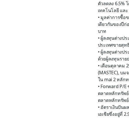
ตัว
ลดลง
6
.
5
%
โ
เทคโนโลยี และ 
•
มูลค่าการซื้อ
เดียวกันของปีก่
บาท
•
ผู้ลงทุนต่างป
ประเทศขายสุทธ
•
ผู้ลงทุนต่างปร
ด้วยผู้ลงทุนรา
•
เดือนตุลาคม 2
(
MASTEC),
บมจ.
ใน
mai 2
หลักทร
•
Forward
P/E
ตลาดหลักทรัพย์ใน
ตลาดหลักทรัพย์ใน
•
อัตราเงินปันผ
เอเชียซึ่ง
อยู่ที่
2.