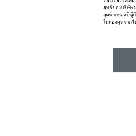
สุทธิของบริษั
สุดท้ายของปี ผู้
ถ
ในกองทุนรวม
ไ