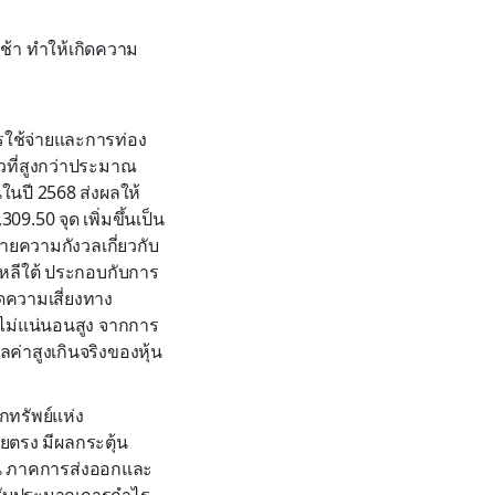
าช้า ทำให้เกิดความ
ใช้จ่ายและการท่อง
ยว
ที่สูงกว่าประมาณ
น
ในปี
2568
ส่งผลให้
,
309
.
50
จุด
เพิ่มขึ้นเป็น
าย
ความ
กังวลเ
กี่ยวกับ
หลีใต้
ประกอบกับ
การ
ด
ความเสี่ยง
ทาง
ไม่แน่นอนสูง จากการ
่าสูงเกินจริงของหุ้น
กทรัพย์แห่ง
ดยตรง
มีผล
กระตุ้น
น
ภาคการส่งออกและ
รับประมาณการกำไร