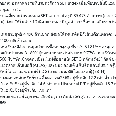
ดย
กลุ่มอุตสาหกรรมที่ปรับตัวดีกว่า
SET Index
เมื่อเทียบกับสิ้นปี
256
กลุ่มการเงิน
ขายเฉลี่ยรายวันรวมของ
SET
และ
mai
อยู่ที่
39
,
473
ล้านบาท (ลดลง
อน) ส่งผลให้ในช่วง
10
เดือนแรกของปี มูลค่าการซื้อขายเฉลี่ยรายวันร
ระเทศขายสุทธิ
4,496
ล้านบาท ส่งผลให้ตั้งแต่ต้นปีถึงสิ้นเดือนตุลาคม 
ิ
100,739
ล้านบาท
ะเทศยังคงมีสัดส่วนมูลค่าการซื้อขายสูงสุดที่ระดับ
51
.
81
% ของมูลค่
ยย่อยในประเทศ
31
.
80
% ผู้ลงทุนสถาบันในประเทศ
9
.
77
% และบริษัทห
568 มีบริษัทเข้าจดทะเบียนใหม่ซื้อขายใน
SET 3
หลักทรัพย์ ได้แก่ บ
แอตลาส เอ็นเนอยี (
ATLAS)
และ
บมจ.ออนเซ็น รีทรีต แอนด์ สปา กรุ๊ป
ัพย์ ได้แก่ บมจ. อินดิจี (
IDG)
และ
บมจ. 88(ไทยแลนด์) (88
TH)
ของตลาดหลักทรัพย์
ฯ
ณ สิ้น
ตุลาคม
2568
อยู่ที่ระดับ
1
2
.
2
เท่า
ต่ำ
กว่
เอเชียซึ่งอยู่ที่ระดับ
1
4
.
6
เท่า
และ
Historical
P/E
อยู่ที่ระดับ
1
6
.
7
เ
เอเชียซึ่งอยู่ที่ระดับ
1
7
.
0
เท่า
ลตอบแทน ณ สิ้น
ตุลาคม
2568
อยู่ที่ระดับ
3
.7
6
%
สูง
กว่าค่าเฉลี่ยของ
ต
96
%