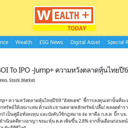
Wealthplustoday
ance
Wealth
ESG News
Digital Asset
Special 
OI To IPO -Jump+ ความหวังตลาดหุ้นไทยปี‘
News
,
Stock Market
p+ ความหวังตลาดหุ้นไทยปี‘69 “อัสสเดช” ชี้การลงทุนเท่านั้นที่จะ
ักทรัพย์ให้เหมาะสม ด้านประธานตลาดหลักทรัพย์ ปลื้ม! คลอดตำรา
ก!! เป็นคู่มือทั่งลงทุน และบังคับใช้กฎหมาย จ่อ หาคือ ก.ล.ต บิ๊ก บ
ดำเนินคดีทางอาญา ขณะหุ้น ต.ค เพิ่มขึ้น 2.8% จากสิ้นเดือนก่อนหน้า
ส ดันจีดีพีโต!!