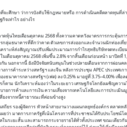
ที่จะศึกษา ว่าการบังคับใช้กฎหมายหรือ การดำเนินคดีตลาดทุนที่ล่
ฐกิจเท่าไร อย่างไร
าดหุ้นไทยเดือนตุลาคม
2568
ทั้ง
ความ
คาดหวัง
มาตรการกระตุ้น
การ
รกลุ่มธนาคารที่ดีกว่าคาด
ตัวเลขการ
ส่งออกและ
จำนวนนัก
ท่องเที่
ิเคราะห์
ส่งสัญญาณ
ปรับ
เพิ่ม
ประมาณการ
กำไรสุทธิ
บริษัทจดทะเบีย
ในเดือนตุลาคม
2568
เพิ่มขึ้น
2.8%
จากสิ้นเดือนก่อนหน้า มาปิดที่
1
อกัน
นอกจากนี้
ยังมีปัจจัย
สนับสนุน
ในช่วงปลายเดือนจาก
การผ่อนคล
ทางการค้า
ระหว่างสหรัฐฯ และจีน หลัง
การประชุม
APEC
ประเทศเกา
ของ
ธนาคารกลางสหรัฐฯ
(
เฟด
)
ลง
0
.
25
%
มาอยู่ที่
3
.
75
–
4
.
00
% เพื่อ
ล
รก็
ตาม
นักวิเคราะห์มองว่าในระยะยาว
เศรษฐกิจโลกยังเผชิญความ
ยบายการค้าและการเงิน
ความเสี่ยงจากเทคโนโลยีและการประเมินมูลค
สี่ยงจากหนี้สาธารณะ
ที่ค่อนข้างสูง
สถียร รองผู้จัดการ หัวหน้าสายงานวางแผนกลยุทธ์องค์กร ตลาดหลั
เผยว่า
มาตการ
ภาครัฐ
ที่
เน้นโครงการที่ประชาชนได้รับประโยชน์โ
ผล
ในระยะสั้น และสามารถกระจายรายได้ทั่ว
ทั้ง
ประเทศ ขณะ
เดียวกั
อนล่าสุดออกมาดีกว่าที่นักวิเคราะห์คาด
การณ์ไว้
ส่งผลให้
เริ่ม
มี
การป