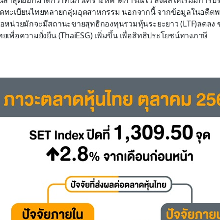
ทจดทะเบียนไทยหลายกลุ่มอุตสาหกรรม
นอกจากนี้
จากข้อมูลในอดีตพ
ือหน่วยมัก
จะ
มีสถานะขายสุทธิ
กองทุนรวมหุ้นระยะยาว
(
LTF
)
ลดลง
ทยเพื่อความยั่งยืน
(
ThaiESG
)
เพิ่มขึ้น
เพื่อสิทธิประโยชน์ทางภาษี