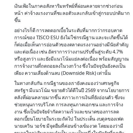
เงินเฟ้อในภาคอสังหาริมทรัพย์ที่ผ่อนคลายจากช่วงก่อน
หน้า ค่าจ้างแรงงานที่ชะลอตัวและกลับเข้าสู่กรอบปกติมาก
ขึ้น
อย่างไรก็ดี การลดดอกเบี้ยในระดับที่มากกว่ากรอบคาด
การณ์ของ TISCO ESU ยังไม่ใช่กรณีฐาน และจะเกิดขึ้นได้
ก็ต่อเมื่อเห็นการอ่อนตัวของตลาดแรงงานอย่างมีนัยสำคัญ
และต่อเนื่อง เช่น อัตราการว่างงานปรับขึ้นสู่ระดับ 4.7%
หรือสูงกว่า และยังมีแนวโน้มแย่ลงต่อเนื่อง พร้อมสัญญาณ
การจ้างงานที่ถดถอยลงในวงกว้าง ซึ่งในปัจจุบันยังคงเป็น
เพียง ความเสี่ยงด้านลบ (Downside Risk) เท่านั้น
ในทางกลับกัน กรณีฐานของเรายังคงมองว่าเศรษฐกิจ
สหรัฐฯ มีแนวโน้ม ขยายตัวได้ดีในปี 2569 จากนโยบายการ
คลังที่ผ่อนคลายมากขึ้น สภาวะการเงินที่ยังอ่อนตัว ซึ่งจะ
ช่วยหนุนการบริโภค การลงทุนภาคเอกชน และการจ้าง
งาน ซึ่งเป็นปัจจัยจำกัดความเร็วและขนาดของการลด
ดอกเบี้ยนโยบายในระยะถัดไป ในประเด็น งบดุลของเฟด
นายเควิน วอร์ช มีจุดยืนที่ค่อนข้างเข้มงวด โดยมองว่ามี
ขนาดใหญ่เกินความจำเป็น และเป็นหนึ่งในปัจจัยที่กดดัน