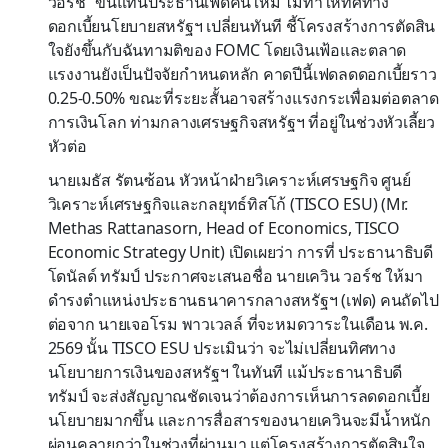
วอร์ช” ขึ้นแท่นประธานเฟดคนใหม่ ไม่ทำให้ทิศทาง
ดอกเบี้ยนโยบายสหรัฐฯ เปลี่ยนทันที ชี้โครงสร้างการตัดสิน
ใจยังขึ้นกับฉันทามติของ FOMC โดยเงินเฟ้อและตลาด
แรงงานยังเป็นปัจจัยกำหนดหลัก คาดปีนี้เฟดลดดอกเบี้ยราว
0.25-0.50% ขณะที่ระยะสั้นอาจสร้างแรงกระเพื่อมต่อตลาด
การเงินโลก ท่ามกลางเศรษฐกิจสหรัฐฯ ที่อยู่ในช่วงหัวเลี้ยว
หัวต่อ
นายเมธัส รัตนซ้อน หัวหน้าฝ่ายวิเคราะห์เศรษฐกิจ ศูนย์
วิเคราะห์เศรษฐกิจและกลยุทธ์ทิสโก้ (TISCO ESU) (Mr.
Methas Rattanasorn, Head of Economics, TISCO
Economic Strategy Unit) เปิดเผยว่า การที่ ประธานาธิบดี
โดนัลด์ ทรัมป์ ประกาศจะเสนอชื่อ นายเควิน วอร์ช ให้มา
ดำรงตำแหน่งประธานธนาคารกลางสหรัฐฯ (เฟด) คนถัดไป
ต่อจาก นายเจอโรม พาวเวลล์ ที่จะหมดวาระในเดือน พ.ค.
2569 นั้น TISCO ESU ประเมินว่า จะไม่เปลี่ยนทิศทาง
นโยบายการเงินของสหรัฐฯ ในทันที แม้ประธานาธิบดี
ทรัมป์ จะส่งสัญญาณชัดเจนว่าต้องการเห็นการลดดอกเบี้ย
นโยบายมากขึ้น และการสื่อสารของนายเควินจะมีน้ำหนัก
ผ่อนคลายกว่าในช่วงที่ผ่านมา แต่โครงสร้างการตัดสินใจ