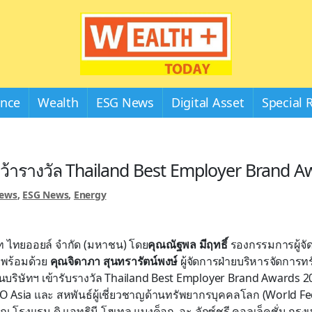
Wealthplustoday
ance
Wealth
ESG News
Digital Asset
Special 
ว้ารางวัล Thailand Best Employer Brand A
News
,
ESG News
,
Energy
ริษัท ไทยออยล์ จำกัด (มหาชน) โดย
คุณณัฐพล มีฤทธิ์
รองกรรมการผู้จั
พร้อมด้วย
คุณจิดาภา สุนทรารัตน์พงษ์
ผู้จัดการฝ่ายบริหารจัดการ
ทนบริษัทฯ เข้ารับรางวัล Thailand Best Employer Brand Awards 20
 Asia และ สหพันธ์ผู้เชี่ยวชาญด้านทรัพยากรบุคคลโลก (World Fe
ณ โรงแรม ดิ แอทธินี โฮเทล แบงค็อก, อะ ลักซ์ชูรี คอลเล็คชั่น กรุง