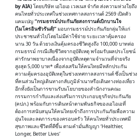
by AIA)
โดยบริษัท เอไอเอ เวลเนส จำกัด ส่งความห่วงใยถึง
คนไทยทั่วประเทศในช่วงเทศกาลสงกรานต์
2569
เปิดตัว
แคมเปญ
“
กรมธรรม์ประกันภัยสงกรานต์เบิกบานใจ
(ไมโครอินชัวรันส์)
”
มอบกรมธรรม์ประกันภัยกลุ่มให้แก่
ประชาชนทั่วไปโดยไม่มีค่าใช้จ่าย ระยะเวลาคุ้มครอง
นาน
30
วัน ด้วยวงเงินคุ้มครองชีวิตสูงถึง
100,000
บาทต่อ
กรมธรรม์ กรณีเสียชีวิตจากอุบัติเหตุ พร้อมรับผลประโยชน์
ค่ารักษาพยาบาลเนื่องจากอุบัติเหตุตามจำนวนที่จ่ายจริง
สูงสุด
5,000
บาท
*
เพื่อส่งเสริมให้คนไทยมีหลักประกัน
ความคุ้มครองอุบัติเหตุในช่วงเทศกาลสงกรานต์ ซึ่งเป็นช่วง
ที่คนส่วนใหญ่เดินทางกลับภูมิลำเนาหรือเดินทางท่องเที่ยว
อีกทั้งยังเป็นการขานรับนโยบายของสำนักงานคณะ
กรรมการกำกับและส่งเสริมการประกอบธุรกิจประกันภัย
(คปภ.) พร้อมกับการเดินหน้าตามพันธกิจของเอไอเอที่
ต้องการสนับสนุนให้คนไทยเข้าถึงการประกันภัยเพื่อความ
อุ่นใจและลดภาระของครอบครัว ให้คนไทยทั่วประเทศมี
สุขภาพและชีวิตที่ดีขึ้น ตามคำมั่นสัญญา
‘Healthier,
Longer, Better Lives’