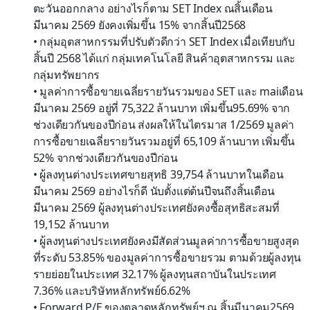
ตะวันออกกลาง
อย่างไรก็ตาม
SET Index
ณ
สิ้นเดือน
มีนาคม
2569
ยังคงเพิ่มขึ้น
15
%
จากสิ้นปี
2568
•
กลุ่มอุตสาหกรรมที่ปรับตัวดีกว่า
SET Index
เมื่อเทียบกับ
สิ้นปี
2568
ได้แก่
กลุ่มเทคโนโลยี
สินค้าอุตสาหกรรม
และ
กลุ่มทรัพยากร
•
มูลค่าการซื้อขายเฉลี่ยรายวันรวมของ
SET
และ
mai
เดือน
มีนาคม
2569
อยู่ที่
75
,
322
ล้านบาท
เพิ่มขึ้น
95
.
69
%
จาก
ช่วงเดียวกันของปีก่อน
ส่งผลให้ในไตรมาส
1
/
2569
มูลค่า
การซื้อขายเฉลี่ยรายวันรวม
อยู่ที่
65
,
109
ล้านบาท
เพิ่มขึ้น
52
%
จากช่วงเดียวกันของปีก่อน
•
ผู้
ลงทุนต่างประเทศขายสุทธิ
39
,
75
4
ล้านบาท
ในเดือน
มีนาคม
2569
อย่างไรก็ดี
นับ
ตั้งแต่ต้นปี
จน
ถึงสิ้นเดือน
มีนาคม
2569
ผู้
ลงทุนต่างประเทศ
ยังคง
ซื้อสุทธิ
สะสม
ที่
19
,
152
ล้านบาท
•
ผู้ลงทุนต่างประเทศยังคงมีสัดส่วนมูลค่าการซื้อขายสูงสุด
ที่ระดับ
53
.
85
%
ของมูลค่าการซื้อขายรวม
ตามด้วยผู้ลงทุน
รายย่อยในประเทศ
32
.
17
%
ผู้ลงทุนสถาบันในประเทศ
7
.
36
%
และบริษัทหลักทรัพย์
6
.
62
%
•
Forward P/E
ของตลาดหลักทรัพย์
ฯ
ณ สิ้น
มีนาคม
256
9