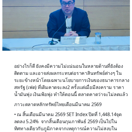
อย่างไรก็ดี ยัง
คง
มีความไม่แน่นอนในหลายด้านที่ยังต้อง
ติดตาม และอาจส่งผลกระทบต่อราคาสินทรัพย์ต่างๆ ใน
ระยะข้างหน้าโดยเฉพาะนโยบายการเงินของธนาคารกลาง
สหรัฐ (เฟด) ที่เดิมคาดจะลง2 ครั้งแต่เมื่อมีสงคราม ราคา
น้ำมันพุ่ง เงินเฟ้อพุ่ง ทำให้ตอนนี้ ตลาดคาดว่าจะไม่ลดแล้ว
ภาวะตลาดหลักทรัพย์ไทย
เดือน
มีนาคม
2569
•
ณ
สิ้น
เดือนมีนาคม
2569
SET Index
ปิดที่
1
,
448
.
14
จุด
ลดลง
5
.
2
4
%
จากสิ้นเดือนกุมภาพันธ์
2569
เป็นไปใน
ทิศทางเดียวกับภูมิภาคจากเหตุการณ์ความไม่สงบใน