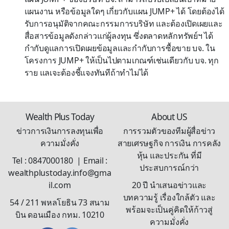
แผนงาน หรือข้อมูล
ใดๆ
เกี่ยวกับแผน
JUMP+
ได้ โดยต้องได้
รับการอนุมัติจาก
คณะกรรมการบริษัท
และ
ต้องเปิดเผย
และ
สื่อสารข้อมูลดังกล่าว
แก่ผู้ลงทุน
ซึ่ง
ตลาดหลักทรัพย์ฯ
ได้
กำกับดูแลการเปิดเผยข้อมูลและกำกับการซื้อขาย บจ. ใน
โครงการ
JUMP+
ให้
เป็นไปตามเกณฑ์
เช่น
เดียวกับ บจ. ทุก
ราย แลเจะต้องชี้แจงทันทีถ้าทำไม่ได้
Wealth Plus Today
About US
ข่าวการเงินการลงทุนเพื่อ
การรวมตัวของทีมผู้สื่อข่าว
ความมั่งคั่ง
สายเศรษฐกิจ การเงิน การคลัง
หุ้น และประกัน ที่มี
Tel : 0847000180 | Email :
ประสบการณ์กว่า
wealthplustoday.info@gma
il.com
20 ปี นำเสนอข่าวและ
บทความรู้ เรื่องใกล้ตัว และ
54 / 211 พหลโยธิน 73 สนาม
พร้อมจะเป็นคู่คิดให้ก้าวสู่
บิน ดอนเมือง กทม. 10210
ความมั่งคั่ง