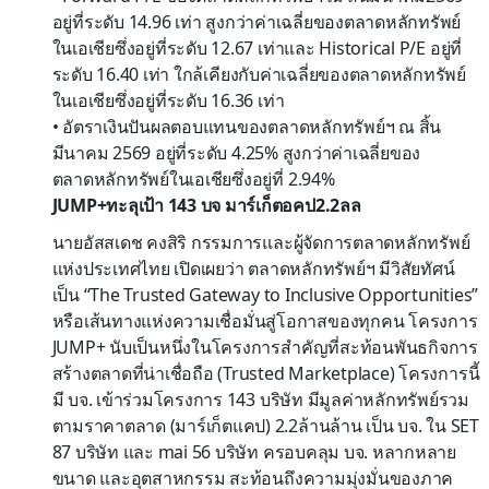
อยู่ที่ระดับ
1
4
.
96
เท่า
สูง
กว่าค่าเฉลี่ยของตลาดหลักทรัพย์
ในเอเชียซึ่งอยู่ที่ระดับ
12
.
6
7
เท่า
และ
Historical
P/E
อยู่ที่
ระดับ
1
6
.
4
0
เท่า
ใกล้เคียง
กับ
ค่าเฉลี่ยของตลาดหลักทรัพย์
ในเอเชีย
ซึ่งอย
ที่
ระดับ
16.
36
เท่า
•
อัตราเงินปันผลตอบแทน
ของตลาดหลักทรัพย์ฯ
ณ สิ้น
มีนาคม
256
9
อยู่ที่ระดับ
4.25
%
สูง
กว่าค่าเฉลี่ยของ
ตลาดหลักทรัพย์ในเอเชียซึ่งอยู่ที่
2.
94
%
JUMP+ทะลุเป้า 143 บจ มาร์เก็ตอคป2.2ลล
นายอัสสเดช
คงสิริ
กรรมการและผู้จัดการ
ตลาดหลักทรัพย์
แห่งประเทศไทย
เปิดเผยว่า
ตลาดหลักทรัพย์ฯ
มี
วิสัยทัศน์
เป็น
“
The Trusted Gateway to Inclusive Opportunities”
หรือเส้นทางแห่งความเชื่อมั่นสู่โอกาสของทุกคน
โครงการ
JUMP+
นับเป็น
หนึ่งในโครงการ
สำคัญที่สะท้อน
พันธ
กิจ
การ
สร้างตลาด
ที่
น่าเชื่อถือ
(
Trusted Marketplace
)
โครงการนี้
มี
บจ.
เข้าร่วมโครงการ
14
3
บริษัท มีมูลค่าหลักทรัพย์รวม
ตามราคาตลาด (มาร์เก็ตแคป) 2.2ล้านล้าน
เป็น
บจ. ใน
SET
87
บริษัท และ
mai
56
บริษัท
ครอบคลุม
บจ.
หลากหลาย
ขนาด และ
อุตสาหกรรม สะท้อน
ถึง
ความ
มุ่งมั่น
ของภาค