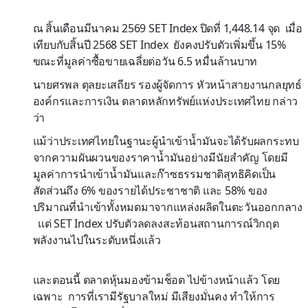
ณ
สิ้นเดือนมีนาคม
2569
SET Index
ปิดที่
1
,
448
.
14
จุด
เมื่อ
เทียบกับสิ้นปี
2568
SET Index
ยังคงปรับตัวเพิ่มขึ้น
15%
ขณะที่มูลค่าซื้อขายเฉลี่ยต่อวัน 6.5 หมื่นล้านบาท
นายศรพล ตุลยะเสถียร รองผู้จัดการ หัวหน้าสายงานกลยุทธ์
องค์กรและการเงิน ตลาดหลักทรัพย์แห่งประเทศไทย
กล่าว
ว่า
แม้ว่าประเทศไทย
ในฐานะผู้นำเข้า
น้ำมันจะ
ได้รับผลกระทบ
จากความผันผวนของราคาน้ำมันอย่างมีนัยสำคัญ
โดยมี
มูลค่าการนำเข้า
น้ำมันและก๊าซธรรมชาติสุทธิ
คิดเป็น
สัดส่วนถึง
6
% ของรายได้ประชาชาติ และ
58
% ของ
ปริมาณที่นำเข้า
ทั้งหมด
มาจากแหล่งผลิตในตะวันออกกลาง
แต่
SET Index
ปรับตัวลดลง
สะท้อน
สถานการณ์วิกฤต
พลังงาน
ไป
ในระดับหนึ่งแล้ว
และตอนนี้ ตลาดหุ้นมองข้ามช็อต ไปข้างหน้าแล้ว โดย
เฉพาะ การที่เรามีรัฐบาลใหม่ มีเสียงมั่นคง ทำให้การ