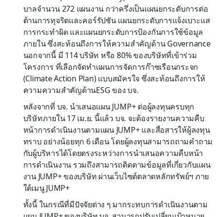
บาลจำนวน
272
แผนงาน
กว่าครึ่งเป็น
แผนยกระดับการต่อ
ต้านการทุจริตและคอ
ร์
รัปชัน
แผนยกระดับการแจ้งเบาะแส
การกระทำผิด และแผนยกระดับการป้องกันการใช้ข้อมูล
ภายใน ซึ่งสะท้อนถึงการให้ความสำคัญด้าน
Governance
นอกจากนี้
มี
114
บริษัท หรือ
80%
ของบริษัทที่เข้าร่วม
โครงการ
ที่เลือก
จัดทำแผนการจัดการก๊าซเรือนกระจก
(
Climate Action Plan)
แบบสมัครใจ ซึ่ง
สะท้อนถึงการให้
ความความสำคัญด้าน
ESG
ของ
บจ.
หลังจากที่
บจ. นำเสนอแผน
JUMP+
ต่อผู้ลงทุนครบทุก
บริษัทภายใน
17
เม.ย. นี้แล้ว
บจ.
จะ
ต้อง
รายงานความคืบ
หน้า
การดำเนินงาน
ตามแผน
JUMP+
และสื่อสารให้
ผู้ลงทุน
ทราบ
อย่างน้อย
ทุก
6
เดือน
โดยผู้ลงทุนสามารถ
ถามคำถาม
กับผู้บริหารได้โดยตรง
ระหว่าง
การ
นำเสนอความคืบหน้า
การดำเนินงาน
รวมถึง
สามารถติดตามข้อมูลที่เกี่ยวกับแผน
งาน
JUMP+
ของบริษัท
ผ่าน
เว็บไซต์ตลาดหลักทรัพย์ฯ
ภาย
ใต้
เมนู
JUMP+
ทั้งนี้ ใน
กรณี
ที่
มีปัจจัย
ต่าง ๆ
ม
า
กระทบการดำเนินงานตาม
แผน
JUMP+
ของบริษัท บจ. สามารถ
ปรับเปลี่ยน
เป้าหมาย