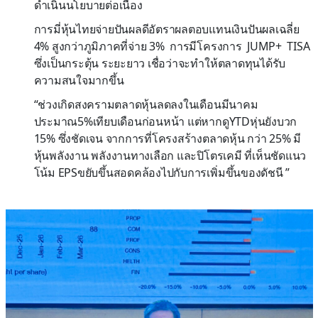
ดำเนินนโยบายต่อเนื่อง
การมี่หุ้นไทยจ่ายปันผลดีอัตราผลตอบแทนเงินปันผลเฉลี่ย
4% สูงกว่าภูมิภาคที่จ่าย 3% การมีโครงการ JUMP+ TISA
ซึ่งเป็นกระตุ้น ระยะยาว เชื่อว่าจะทำให้ตลาดทุนได้รับ
ความสนใจมากขึ้น
“ช่วงเกิดสงครามตลาดหุ้นลดลงในเดือนมีนาคม
ประมาณ5%เทียบเดือนก่อนหน้า แต่หากดูYTDหุ่นยังบวก
15% ซึ่งชัดเจน จากการที่โครงสร้างตลาดหุ้น กว่า 25% มี
หุ้นพลังงาน พลังงานทางเลือก และปิโตรเคมี ที่เห็นชัดแนว
โน้ม EPSขยับขึ้นสอดคล้องไปกับการเพิ่มขึ้นของดัชนี ”