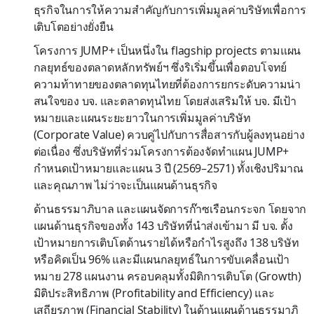
ธุรกิจในการ
ให้ความสำคัญกับการเพิ่มมูลค่าบริษัทเพื่อการ
เติบโต
อย่าง
ยั่งยืน
โครงการ
JUMP+
เป็นหนึ่งใน
flagship projects
ตามแผน
กลยุทธ์ของตลาดหลักทรัพย์ฯ ซึ่ง
ริ
เริ่ม
ขึ้นเพื่อตอบโจทย์
ความ
ท้าทายของตลาดทุนไทยที่ต้องการยกระดับความน่า
สนใจของ บจ.
และตลาดทุนไทย
โดยส่งเสริมให้ บจ. มี
เป้า
หมายและ
แผน
ระยะยาวใน
การเพิ่มมูลค่า
บริษัท
(Corporate Value)
ควบคู่ไปกับการสื่อสารกับผู้ลงทุนอย่าง
ต่อเนื่อง
ซึ่งบริษัท
ที่ร่วมโครงการ
ต้อง
จัด
ทำ
แผน
JUMP+
กำหนด
เป้าหมาย
และ
แผน
3
ปี
(
2569–2571)
ทั้ง
เชิงปริมาณ
และคุณภาพ ไม่ว่าจะเป็น
แผนด้านธุรกิจ
ด้านธรรมาภิบาล และแผนจัดการก๊าซเรือน
กระจก
โด
ยจาก
แผนด้านธุรกิจ
ของ
ทั้ง
143
บริษัท
ที่
นำส่งเข้ามา มี
บจ.
ตั้ง
เป้าหมายการเติบโต
ด้าน
รายได้หรือกำไร
สูง
ถึง
138
บริษัท
หรือคิดเป็น
96%
และมี
แผน
กลยุทธ์ในการขับเคลื่อนเป้า
หมาย
2
78
แผนงาน
ครอบคลุมทั้งมิติการเติบโต
(Growth)
มิติประสิทธิภาพ (
Profitability and Efficiency)
และ
เสถียรภาพ (
Financial Stability)
ในด้านแผนด้านธรรมาภิ