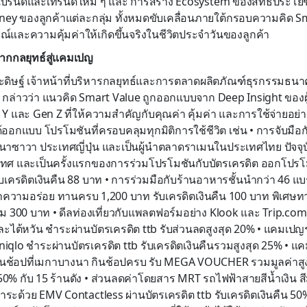
บรนด์และเทรนด์ใหม่ ๆ และ การสร้าง Ecosystem ของสิทธิประโยชน์
ey ของลูกค้าแต่ละกลุ่ม ทั้งหมดขับเคลื่อนภายใต้กรอบความคิด Sma
์และความคุ้มค่าให้เกิดขึ้นจริงในชีวิตประจำวันของลูกค้า
ากกลยุทธ์สู่แคมเปญ
ระดิษฐ์ เจ้าหน้าที่บริหารกลยุทธ์และการตลาดผลิตภัณฑ์ธุรกรรมธนาค
บี กล่าวว่า แนวคิด Smart Value ถูกออกแบบจาก Deep Insight ของผ
Y และ Gen Z ที่ให้ความสำคัญกับคุณค่า คุ้มค่า และการใช้จ่ายอย่า
 ได้ออกแบบ โปรโมชันที่ครอบคลุมทุกมิติการใช้ชีวิต เช่น • การจับมือก
าซาวา ประเทศญี่ปุ่น และเป็นผู้นำตลาดราเมนในประเทศไทย ปัจจุบ
ะเทศ และเป็นครั้งแรกของการร่วมโปรโมชันกับบัตรเครดิต ออกโปร
บเครดิตเงินคืน 88 บาท • การร่วมมือกับร้านอาหารชั้นนำกว่า 46 
่าความอร่อย ทานครบ 1,200 บาท รับเครดิตเงินคืน 100 บาท พิเศษทา
พิ่ม 300 บาท • ดีลท่องเที่ยวกับแพลตฟอร์มอย่าง Klook และ Trip.co
และไต้หวัน ชำระผ่านบัตรเครดิต ttb รับส่วนลดสูงสุด 20% • แคมเปญ
iqlo ชำระผ่านบัตรเครดิต ttb รับเครดิตเงินคืนรวมสูงสุด 25% • แค
ฟกินช้อปที่เมกาบางนา กินช้อปครบ รับ MEGA VOUCHER รวมมูลค่าสู
50% กับ 15 ร้านดัง • ส่วนลดค่าโดยสาร MRT รถไฟฟ้าสายสีน้ำเงิน สีม
ระด้วย EMV Contactless ผ่านบัตรเครดิต ttb รับเครดิตเงินคืน 50%