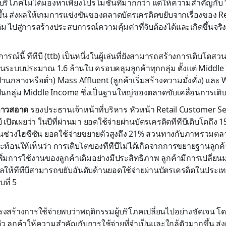
ู้บริโภคไม่ได้มองหาเพียงโปรโมชันที่มากกว่า แต่ให้ความสำคัญกับ 
ึ้น ส่งผลให้เกมการแข่งขันของตลาดบัตรเครดิตขยับจากเรื่องของ R
 ไปสู่การสร้างประสบการณ์ความคุ้มค่าที่จับต้องได้และเกิดขึ้นจริ
์นี้ ทีทีบี (ttb) เป็นหนึ่งในผู้เล่นที่ยังสามารถสร้างการเติบโตสวนต
นระบบประมาณ 1.6 ล้านใบ ครอบคลุมลูกค้าทุกกลุ่ม ตั้งแต่ Middle 
้ปานกลางหรือต่ำ) Mass Affluent (ลูกค้าเริ่มสร้างความมั่งคั่ง) และ 
ป็นกลุ่ม Middle Income ซึ่งเป็นฐานใหญ่ของตลาดขับเคลื่อนการเติ
ขาวสอาด
รองประธานเจ้าหน้าที่บริหาร หัวหน้า Retail Customer 
ี เปิดเผยว่า ในปีที่ผ่านมา ยอดใช้จ่ายผ่านบัตรเครดิตทีทีบีเติบโตถึ
ป็นช่วงไฮซีซัน ยอดใช้จ่ายขยายตัวสูงถึง 21% สวนทางกับภาพรวมตลา
ะท้อนให้เห็นว่า การเติบโตของทีทีบีไม่ได้เกิดจากการขยายฐานลูกค้า
ิ่มการใช้งานของลูกค้าเดิมอย่างมีประสิทธิภาพ ลูกค้ามีการเปลี่ยนม
งผลให้ทีทีบีสามารถขยับอันดับด้านยอดใช้จ่ายผ่านบัตรเครดิตในประเท
บที่ 5
รงสร้างการใช้จ่ายพบว่าพฤติกรรมผู้บริโภคเปลี่ยนไปอย่างชัดเจน 
ว ลูกค้าให้ความสำคัญกับการใช้จ่ายที่จำเป็นและใกล้ตัวมากขึ้น ส