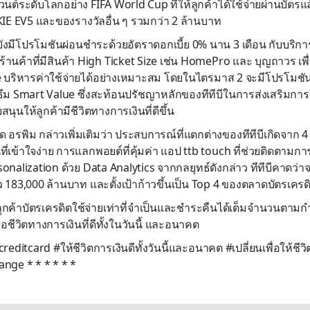
ีเวนต์ระดับโลกอย่าง FIFA World Cup ที่ให้ลูกค้าได้ใช้จ่ายผ่านบัตรแล้
KIE EV5 และของรางวัลอื่น ๆ รวมกว่า 2 ล้านบาท
ียังมีโปรโมชันผ่อนชำระด้วยอัตราดอกเบี้ย 0% นาน 3 เดือน กับบริก
้านค้าที่มีสินค้า High Ticket Size เช่น HomePro และ บุญถาวร เพื่อ
 บริหารค่าใช้จ่ายได้อย่างเหมาะสม โดยในไตรมาส 2 จะมีโปรโมชั
ีม Smart Value ซึ่งสะท้อนปรัชญาหลักของทีทีบีในการส่งเสริมการใ
นุนให้ลูกค้ามีชีวิตทางการเงินที่ดีขึ้น
ำตลาด อรพิม กล่าวเพิ่มเติมว่า ประสบการณ์ที่แตกต่างของทีทีบีเกิดจาก
ที่เข้าใจง่าย การแลกพอยต์ที่คุ้มค่า แอป ttb touch ที่ช่วยติดตามก
alization ด้วย Data Analytics จากกลยุทธ์ดังกล่าว ทีทีบีคาดว่าจ
ี่ราว 183,000 ล้านบาท และตั้งเป้าก้าวขึ้นเป็น Top 4 ของตลาดบัตรเค
ห้ลูกค้าบัตรเครดิตใช้จ่ายเท่าที่จำเป็นและชำระคืนได้เต็มจำนวนตาม
เพื่อชีวิตทางการเงินที่ดีทั้งในวันนี้ และอนาคต
creditcard #ให้ชีวิตการเงินดีทั้งวันนี้และอนาคต #เปลี่ยนเพื่อให้ชีวิ
ge * * * * * *