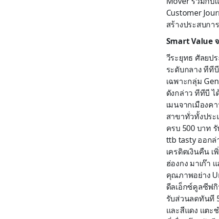
Mover ร่วมกับแ
Customer Journ
สร้างประสบการณ
Smart Value จ
วีระยุทธ ศัลยป
ระดับกลาง ทีที
เฉพาะกลุ่ม Gen 
ดังกล่าว ทีทีบี
เมนจากเมืองคาน
สาขาทั่วทั้งปร
ครบ 500 บาท รั
ttb tasty ออกล
เครดิตเงินคืน เ
ฮ่องกง มาเก๊า 
คุณภาพอย่าง Un
ดีลเอ็กซ์คูลซี
รับส่วนลดทันที 
และสีแดง แตะชำ