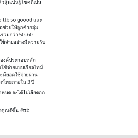
วลุ้นเป็นผู้โชคดีเป็น
าร ttb so goood และ
ช่วยให้ลูกค้ากลุ่ม
นรวมกว่า 50–60
ช้จ่ายอย่างมีความรับ
 4 องค์ประกอบหลัก
ารใช้จ่ายแบบเรียลไทม์
ะมียอดใช้จ่ายผ่าน
รดิตไทยภายใน 3 ปี
กำหนด จะได้ไม่เสียดอก
ตคุณดีขึ้น #ttb