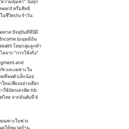
“ความคุ้มค่า” ในทุก
eward หรือสิทธิ
งในชีวิตประจำวัน
ลาด ปัจจุบันทีทีบีมี
Income (มนุษย์เงิน
Wealth โดยกลุ่มลูกค้า
บโตจาก “การใช้จริง”
Segment and
ง 15% และเฉพาะใน
ดที่หดตัวเล็กน้อย
ใหม่เพียงอย่างเดียว
าใช้บัตรเครดิต ttb
ศไทย จากอันดับที่ 6
โดยเฉพาะในช่วง
่งผลให้หมวดร้าน