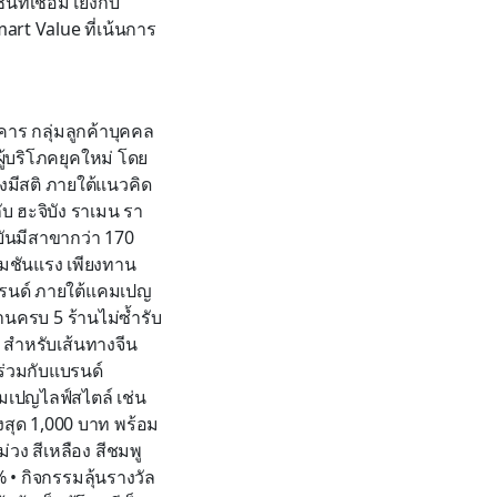
ที่เชื่อมโยงกับ
rt Value ที่เน้นการ
าร กลุ่มลูกค้าบุคคล
ู้บริโภคยุคใหม่ โดย
งมีสติ ภายใต้แนวคิด
ับ ฮะจิบัง ราเมน รา
ันมีสาขากว่า 170
โมชันแรง เพียงทาน
แบรนด์ ภายใต้แคมเปญ
นครบ 5 ร้านไม่ซ้ำรับ
m สำหรับเส้นทางจีน
ร่วมกับแบรนด์
มเปญไลฟ์สไตล์ เช่น
งสุด 1,000 บาท พร้อม
่วง สีเหลือง สีชมพู
 • กิจกรรมลุ้นรางวัล