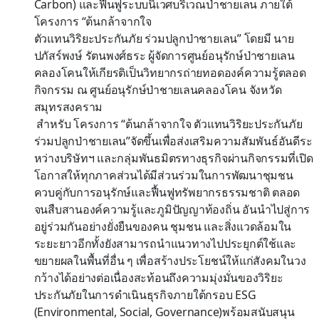
Carbon) และฟื้นฟูระบบนิเวศบริเวณป่าชายเลน ภายใต้
โครงการ “ต้นกล้าจากใจ
ตัวแทนวิริยะประกันภัย ร่วมปลูกป่าชายเลน” โดยมี นาย
ปภัสร์พงษ์ รัตนพงศ์ธระ ผู้จัดการศูนย์อนุรักษ์ป่าชายเลน
คลองโคนให้เกียรติเป็นวิทยากรถ่ายทอดองค์ความรู้ตลอด
กิจกรรม ณ ศูนย์อนุรักษ์ป่าชายเลนคลองโคน จังหวัด
สมุทรสงคราม
สำหรับ โครงการ “ต้นกล้าจากใจ ตัวแทนวิริยะประกันภัย
ร่วมปลูกป่าชายเลน”จัดขึ้นเพื่อส่งเสริมความสัมพันธ์อันดีระ
หว่างบริษัทฯ และกลุ่มพันธมิตรทางธุรกิจผ่านกิจกรรมที่เปิด
โอกาสให้ทุกภาคส่วนได้มีส่วนร่วมในการพัฒนาชุมชน
ควบคู่กับการอนุรักษ์และฟื้นฟูทรัพยากรธรรมชาติ ตลอด
จนสืบสานองค์ความรู้และภูมิปัญญาท้องถิ่น อันนำไปสู่การ
อยู่ร่วมกันอย่างยั่งยืนของคน ชุมชน และสิ่งแวดล้อมใน
ระยะยาวอีกทั้งยังสามารถนำแนวทางไปประยุกต์ใช้และ
ขยายผลในพื้นที่อื่น ๆ เพื่อสร้างประโยชน์ให้แก่สังคมในวง
กว้างได้อย่างต่อเนื่องสะท้อนถึงความมุ่งมั่นของวิริยะ
ประกันภัยในการดำเนินธุรกิจภายใต้กรอบ ESG
(Environmental, Social, Governance)พร้อมสนับสนุน