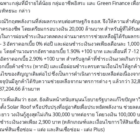
ฉพาะกลุ่มที่มีรายได้น้อย กลุ่มอาชีพอิสระ และ Green Finance เพื
ร.มหัทธนะ กล่าว
์วิกฤตพลังงานที่ส่งผลกระทบต่อเศรษฐกิจ ธอส. จึงให้ความสำคัญก
าครองชีพ โดยเตรียมกรอบวงเงิน 20,000 ล้านบาท สำหรับผู้ที่ได้รั
ายในการผ่อนชำระเงินงวดลดลง ผ่านมาตรการช่วยเหลือผู้ได้รับผล
1 – 3 อัตราดอกเบี้ย 0% ต่อปี และผ่อนชำระเงินงวดเพียงเดือนละ 1,000 
ะ โดยคำนวณจากอัตราดอกเบี้ย 1.90% +100 บาท และเดือนที่ 7 -12
ราดอกเบี้ย 2.90% +100 บาท สำหรับลูกค้าที่ชำระเงินงวดเกินกว่าท
กเบี้ยค้างชำระ (หากมี) และเมื่อผ่อนชำระครบตามเงื่อนไขให้ลูกค้า
อนไขของสัญญาเดิมต่อไป ซึ่งเป็นการดำเนินการช่วยเหลือต่อเนื่องจา
ปัจจุบันมีลูกค้าได้รับความช่วยเหลือจากมาตรการต่าง ๆ แล้วกว่า 32,8
 37,204.66 ล้านบาท
วเพิ่มเติมว่า ธอส. ยังเดินหน้าสนับสนุนนโยบายรัฐบาลแก้ไขปัญหาวิ
ติดตั้ง Solar Roof หรือปรับปรุงที่อยู่อาศัยเพื่อประหยัดพลังงาน ช่ว
าว วงเงินกู้สูงสุดไม่เกิน 300,000 บาทต่อราย โดยวงเงิน 100,000 
อนชำระเงินงวดเพียง 2,900 บาท (หลักเกณฑ์และเงื่อนไขการให้สินเชื
์สินเชื่อซ่อม – แต่ง และสินเชื่อซ่อม - แต่ง Plus)