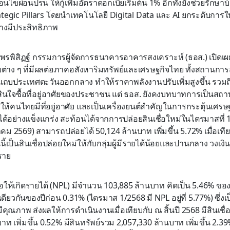
นไขผ่อนปรน ให้กู้เพิ่มอัตราดอกเบี้ยเริ่มต้น 1% อีกทั้งยังช่วยรักษ
Strategic Pillars โดยนำเทคโนโลยี Digital Data และ AI ยกระดับกา
่างมีประสิทธิภาพ
พรพิสิฏฐ์ กรรมการผู้จัดการธนาคารอาคารสงเคราะห์ (ธอส.) เปิดเ
ยต่าง ๆ ที่มีผลต่อภาคอสังหาริมทรัพย์และเศรษฐกิจไทย ทั้งสถานกา
นแถบประเทศตะวันออกกลาง ทำให้ราคาพลังงานปรับเพิ่มสูงขึ้น รวมถึ
สินใจซื้อที่อยู่อาศัยของประชาชน แต่ ธอส. ยังคงบทบาทการเป็นสถา
ห้คนไทยมีที่อยู่อาศัย และเป็นเครื่องยนต์สำคัญในการกระตุ้นเศร
ได้อย่างแข็งแกร่ง สะท้อนได้จากการปล่อยสินเชื่อใหม่ในไตรมาสที่ 
ม 2569) สามารถปล่อยได้ 50,124 ล้านบาท เพิ่มขึ้น 5.72% เมื่อเทีย
้เป็นสินเชื่อปล่อยใหม่ให้กับกลุ่มผู้มีรายได้น้อยและปานกลาง วงเงินก
ราย
่ก่อให้เกิดรายได้ (NPL) มีจำนวน 103,885 ล้านบาท คิดเป็น 5.46% ข
วงเดียวกันของปีก่อน 0.31% (ไตรมาส 1/2568 มี NPL อยู่ที่ 5.77%) ซึ
ีคุณภาพ ส่งผลให้การดำเนินงานเมื่อเทียบกับ ณ สิ้นปี 2568 มีสินเชื่อ
าท เพิ่มขึ้น 0.52% มีสินทรัพย์รวม 2,057,330 ล้านบาท เพิ่มขึ้น 2.