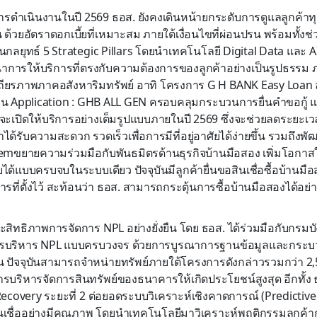
รดำเนินงานในปี 2569 ธอส. ยังคงเดินหน้ายกระดับการดูแลลูกค้าทุก
 ด้วยอัตราดอกเบี้ยที่เหมาะสม ภายใต้เงื่อนไขที่ผ่อนปรน พร้อมทั้ง
ผ่านกลยุทธ์ 5 Strategic Pillars โดยนำเทคโนโลยี Digital Data แล
ารให้บริการที่ตรงกับความต้องการของลูกค้าอย่างเป็นรูปธรรม ภ
ถียรภาพภาคอสังหาริมทรัพย์ อาทิ โครงการ G H BANK Easy Loan
ัยผ่าน Application : GHB ALL GEN ครอบคลุมกระบวนการยื่นคำขอกู้ แล
จะเปิดให้บริการอย่างเต็มรูปแบบภายในปี 2569 ซึ่งจะช่วยลดระยะเวล
าได้รับความสะดวก รวดเร็วเพื่อการมีที่อยู่อาศัยได้ง่ายขึ้น รวมถึ
ขยายความร่วมมือกับพันธมิตรด้านธุรกิจบ้านมือสอง เพิ่มโอกาสใ
าศัยได้แบบครบจบในระบบเดียว ปัจจุบันมีลูกค้ายื่นขอสินเชื่อซื้อบ้านม
ที่ตั้งไว้ สะท้อนว่า ธอส. สามารถกระตุ้นการซื้อบ้านมือสองได้อย่
สิทธิภาพการจัดการ NPL อย่างยั่งยืน โดย ธอส. ได้ร่วมมือกับกรมบังค
ารบริหาร NPL แบบครบวงจร ด้วยการบูรณาการฐานข้อมูลและกร
น ปัจจุบันสามารถจำหน่ายทรัพย์ภายใต้โครงการดังกล่าวรวมกว่า 2
รบริหารจัดการสินทรัพย์ของธนาคารให้เกิดประโยชน์สูงสุด อีกทั้ง 
covery ระยะที่ 2 ต่อยอดระบบวิเคราะห์เชิงคาดการณ์ (Predictive
เชื่ออย่างมีคุณภาพ โดยนำเทคโนโลยีมาวิเคราะห์พฤติกรรมลูกค้ากลุ่