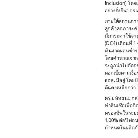
Inclusion) โดยเ
อย่างยั่งยืน” ด
ภายใต้สถานการณ
ลูกค้าลดภาระค่
มีภาระค่าใช้จ่
(DC4) เดือนที่ 
เงินงวดผ่อนชำร
โดยคำนวณจากอัต
จะถูกนำไปตัดดอ
ดอกเบี้ยตามเงื่
ธอส. มีอยู่ โดย
ต้นคงเหลือกว่า
ดร.มหัทธนะ กล่า
ทำสินเชื่อเพื่อ
ครองชีพในระยะย
1.00% ต่อปี ผ่
กำหนดในผลิตภัณฑ