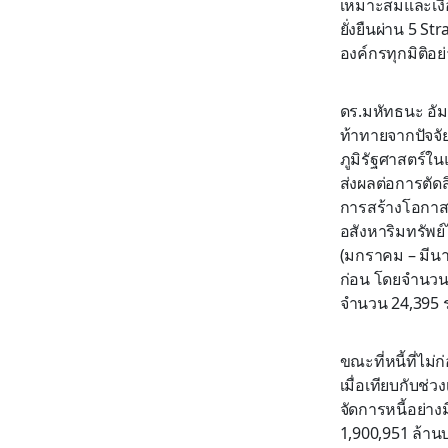
เหมาะสมและเงื่อ
ยั่งยืนผ่าน 5 
องค์กรทุกมิติอย
ดร.มหัทธนะ อัม
ท้าทายจากปัจจั
ภูมิรัฐศาสตร์ใ
ส่งผลต่อการตัด
การสร้างโอกาสใ
อสังหาริมทรัพย์
(มกราคม – มีนาค
ก่อน โดยจำนวนนี
จำนวน 24,395 
ขณะที่หนี้ที่ไม
เมื่อเทียบกับช่
จัดการหนี้อย่างม
1,900,951 ล้านบ