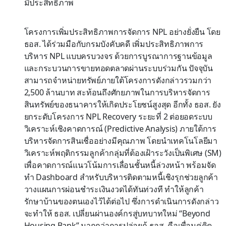
มีประสิทธิภาพ
โครงการเพิ่มประสิทธิภาพการจัดการ NPL อย่างยั่งยืน โดย
ธอส. ได้ร่วมมือกับกรมบังคับคดี เพิ่มประสิทธิภาพการ
บริหาร NPL แบบครบวงจร ด้วยการบูรณาการฐานข้อมูล
และกระบวนการขายทอดตลาดผ่านระบบร่วมกัน ปัจจุบัน
สามารถจำหน่ายทรัพย์ภายใต้โครงการดังกล่าวรวมกว่า
2,500 ล้านบาท สะท้อนถึงศักยภาพในการบริหารจัดการ
สินทรัพย์ของธนาคารให้เกิดประโยชน์สูงสุด อีกทั้ง ธอส. ยัง
ยกระดับโครงการ NPL Recovery ระยะที่ 2 ต่อยอดระบบ
วิเคราะห์เชิงคาดการณ์ (Predictive Analysis) ภายใต้การ
บริหารจัดการสินเชื่ออย่างมีคุณภาพ โดยนำเทคโนโลยีมา
วิเคราะห์พฤติกรรมลูกค้ากลุ่มที่ต้องเฝ้าระวังเป็นพิเศษ (SM)
เพื่อคาดการณ์แนวโน้มการเลื่อนชั้นหนี้ล่วงหน้า พร้อมจัด
ทำ Dashboard สำหรับบริหารติดตามหนี้เชิงรุกช่วยลูกค้า
วางแผนการผ่อนชำระเงินงวดได้ทันท่วงที ทำให้ลูกค้า
รักษาบ้านของตนเองไว้ได้ต่อไป ซึ่งการดำเนินการดังกล่าว
จะทำให้ ธอส. เปลี่ยนผ่านองค์กรสู่บทบาทใหม่ “Beyond
Housing Bank” มากกว่าการปล่อยกู้ ธอส. คือเพื่อนคู่คิด