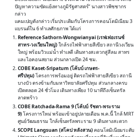
ปัญหาความขัดแย้งทางภูมิรัฐศาสตร์” นางสาวพิชชากร
กล่าว
แคมเปญดังกล่าว เริ่มประเดิมกับโครงการคอนโดมิเนียม 3
แบรนด์ใน 6 ทำเลศักยภาพ ได้แก่
Reference Sathorn-Wongwianyai (เรฟเฟอเรนซ์
สาทร-วงเวียนใหญ่)
ใกล้รถไฟฟ้าสายสีเขียว สถานีวงเวียน
ใหญ่ พร้อมวิวแม่น้ำ ทำเลดี เดินทางสะดวกสู่สีลม สาทร
และไอคอนสยาม ส่วนกลางเปิด 24 ชม.
COBE Kaset-Sripatum (โค้บบ์ เกษตร-
ศรีปทุม)
โครงการพร้อมอยู่ ติดรถไฟฟ้าสายสีเขียว สถานี
บางบัว ตรงข้ามกับมหาวิทยาลัยศรีปทุม ส่วนกลางครบ
เปิดตลอด 24 ชั่วโมง เดินทางเพียง 10 นาทีถึงเซ็นทรัล
ลาดพร้าว
COBE Ratchada-Rama 9 (โค้บบ์ รัชดา-พระราม
9)
โครงการใหม่ พร้อมเข้าอยู่ปลายเดือน พ.ค.นี้ ใกล้ MRT
ศูนย์วัฒนธรรม ใกล้เซ็นทรัลพระราม 9 เดินทางสะดวก
SCOPE Langsuan
(สโคป หลังสวน)
คอนโดมิเนียมระดับ