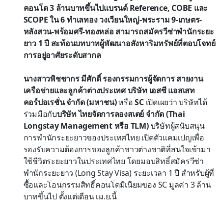
คอนโด 3 ล้านบาทขึ้นไปแบรนด์ Reference, COBE และ
SCOPE ใน 6 ทำเลทอง วงเวียนใหญ่-พระราม 9-เกษตร-
หลังสวน-พร้อมศรี-ทองหล่อ สามารถสมัครวีซ่าพำนักระยะ
ยาว 1 ปี สะท้อนบทบาทผู้พัฒนาอสังหาริมทรัพย์ที่ตอบโจทย์
การอยู่อาศัยระดับสากล
นางสาวพิชชากร มีศักดิ์ รองกรรมการผู้จัดการ สายงาน
เครือข่ายและลูกค้าต่างประเทศ บริษัท เอสซี แอสเสท
คอร์ปอเรชั่น จำกัด (มหาชน)
หรือ
SC
เปิดเผยว่า บริษัทได้
ร่วมมือกับ
บริษัท ไทยจัดการลองสเตย์ จำกัด (Thai
Longstay Management หรือ TLM)
บริษัทผู้สนับสนุน
การพำนักระยะยาวของประเทศไทย เปิดตัวแคมเปญเพื่อ
รองรับความต้องการของลูกค้าชาวต่างชาติที่สนใจเข้ามา
ใช้ชีวิตระยะยาวในประเทศไทย โดยมอบสิทธิ์สมัครวีซ่า
พำนักระยะยาว (Long Stay Visa) ระยะเวลา 1 ปี สำหรับผู้ที่
ซื้อและโอนกรรมสิทธิ์คอนโดมิเนียมของ SC มูลค่า 3 ล้าน
บาทขึ้นไป ตั้งแต่เดือน เม.ย.นี้