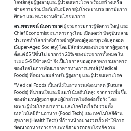
โจทย์กลุ่มผู้สูงอายุและผู้ป่วยเฉพาะโรค พร้อมสร้างเครือ
ข่ายความร่วมมือกับพันธมิตรกลุ่มโรงพยาบาล สถาบันการ
ศึกษา และหน่วยงานด้านโภชนาการ
ดร.พชรพจน์ นันทรามาศ
ผู้ช่วยกรรมการผู้จัดการใหญ่ และ
Chief Economist ธนาคารกรุงไทย เปิดเผยว่า ปัจจุบันหลาย
ประเทศทั่วโลกกำลังก้าวเข้าสู่สังคมผู้สูงอายุระดับสุดยอด
(Super-Aged Society) โดยมีสัดส่วนของประชากรผู้สูงอายุ
ตั้งแต่ 65 ปีขึ้นไป มากกว่า 20% ของประชากรทั้งหมด ใน
ระยะ 5-6 ปีข้างหน้า จึงเป็นโอกาสของอุตสาหกรรมอาหาร
ของไทยในการพัฒนาอาหารทางการแพทย์ (Medical
Foods) ที่เหมาะสมสำหรับผู้สูงอายุ และผู้ป่วยเฉพาะโรค
“Medical Foods เป็นหนึ่งในอาหารแห่งอนาคต (Future
Foods) ที่น่าสนใจและมีแนวโน้มเติบโตสูง จากการเพิ่มขึ้น
ของจำนวนผู้สูงอายุและผู้ป่วยโรคไม่ติดต่อเรื้อรัง โดย
เฉพาะผู้ป่วยโรคเบาหวาน และโรคไตเรื้อรัง รวมทั้ง
เทคโนโลยีด้านอาหาร (Food Tech) และเทคโนโลยีด้าน
สุขภาพ (Health Tech) ที่ก้าวหน้าอย่างรวดเร็ว ทำให้การ
พัฒนาอาหารทางการแพทย์สามารถตอบโจทย์ความ