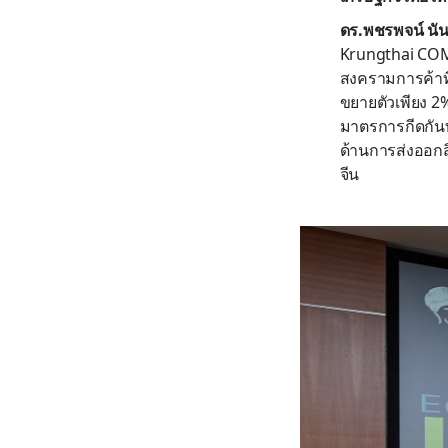
ดร.พชรพจน์ นั
Krungthai COM
สงครามการค้าที
ขยายตัวเพียง 2%
มาตรการกีดกันท
ด้านการส่งออกส
จีน