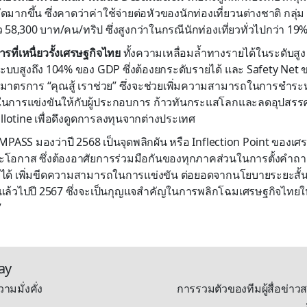
พัดมากขึ้น ซึ่งคาดว่าค่าใช้จ่ายต่อหัวของนักท่องเที่ยวนต่างชาติ กล
าว 58,300 บาท/คน/ทริป ซึ่งสูงกว่าในกรณีนักท่องเที่ยวทั่วไปกว่า 19
ที่เหนื่ยวรั้งเศรษฐกิจไทย
ทั้งความเหลื่อมล้ำทางรายได้ในระดับสูง หน
ะบบสูงถึง 104% ของ GDP ซึ่งต้องยกระดับรายได้ และ Safety Net ข
าตรการ “คุณสู้ เราช่วย” ซึ่งจะช่วยเพิ่มความสามารถในการชำระหนี้
พในการแข่งขันให้กับผู้ประกอบการ ก้าวทันกระแสโลกและลดอุปสรร
llotine เพื่อดึงดูดการลงทุนจากต่างประเทศ
ASS มองว่าปี 2568 เป็นจุดพลิกผัน หรือ Inflection Point ของเศรษฐ
โอกาส ซึ่งต้องอาศัยการร่วมมือกันของทุกภาคส่วนในการตั้งค
ด้ เพิ่มขีดความสามารถในการแข่งขัน ต่อยอดจากนโยบายระยะสั้นที
ล้วไปปี 2567 ซึ่งจะเป็นกุญแจสำคัญในการพลิกโฉมเศรษฐกิจไทยให
”
ay
ามมั่งคั่ง
การรวมตัวของทีมผู้สื่อข่าวส