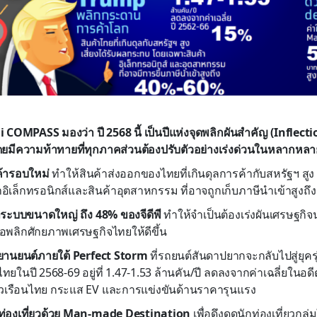
ai COMPASS มองว่า ปี 2568 นี้ เป็นปีแห่งจุดพลิกผันสำคัญ (Inflect
ยมีความท้าทายที่ทุกภาคส่วนต้องปรับตัวอย่างเร่งด่วนในหลากหลายมิ
้ารอบใหม่
ทำให้สินค้าส่งออกของไทยที่เกินดุลการค้ากับสหรัฐฯ สูง 
อิเล็กทรอนิกส์และสินค้าอุตสาหกรรม ที่อาจถูกเก็บภาษีนำเข้าสูงถ
ระบบขนาดใหญ่ ถึง 48% ของจีดีพี
ทำให้จำเป็นต้องเร่งผันเศรษฐกิจ
่อพลิกศักยภาพเศรษฐกิจไทยให้ดีขึ้น
ยานยนต์ภายใต้ Perfect Storm
ที่รถยนต์สันดาปยากจะกลับไปสู่ยุคร
ยในปี 2568-69 อยู่ที่ 1.47-1.53 ล้านคัน/ปี ลดลงจากค่าเฉลี่ยในอด
รัวเรือนไทย กระแส EV และการแข่งขันด้านราคารุนแรง
ท่องเที่ยวด้วย Man-made Destination
เพื่อดึงดูดนักท่องเที่ยวกลุ่