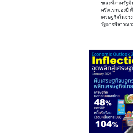
ขณะที่ภาครัฐม
ครึ่งแรกของปี ท
เศรษฐกิจในช่วงค
รัฐอาจพิจารณาม