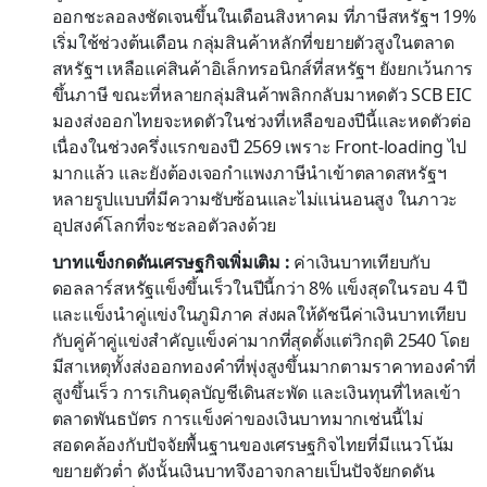
ออกชะลอลงชัดเจนขึ้นในเดือนสิงหาคม ที่ภาษีสหรัฐฯ 19%
เริ่มใช้ช่วงต้นเดือน กลุ่มสินค้าหลักที่ขยายตัวสูงในตลาด
สหรัฐฯ เหลือแค่สินค้าอิเล็กทรอนิกส์ที่สหรัฐฯ ยังยกเว้นการ
ขึ้นภาษี ขณะที่หลายกลุ่มสินค้าพลิกกลับมาหดตัว SCB EIC
มองส่งออกไทยจะหดตัวในช่วงที่เหลือของปีนี้และหดตัวต่อ
เนื่องในช่วงครึ่งแรกของปี 2569 เพราะ Front-loading ไป
มากแล้ว และยังต้องเจอกำแพงภาษีนำเข้าตลาดสหรัฐฯ
หลายรูปแบบที่มีความซับซ้อนและไม่แน่นอนสูง ในภาวะ
อุปสงค์โลกที่จะชะลอตัวลงด้วย
บาทแข็งกดดันเศรษฐกิจเพิ่มเติม :
ค่าเงินบาทเทียบกับ
ดอลลาร์สหรัฐแข็งขึ้นเร็วในปีนี้กว่า 8% แข็งสุดในรอบ 4 ปี
และแข็งนำคู่แข่งในภูมิภาค ส่งผลให้ดัชนีค่าเงินบาทเทียบ
กับคู่ค้าคู่แข่งสำคัญแข็งค่ามากที่สุดตั้งแต่วิกฤติ 2540 โดย
มีสาเหตุทั้งส่งออกทองคำที่พุ่งสูงขึ้นมากตามราคาทองคำที่
สูงขึ้นเร็ว การเกินดุลบัญชีเดินสะพัด และเงินทุนที่ไหลเข้า
ตลาดพันธบัตร การแข็งค่าของเงินบาทมากเช่นนี้ไม่
สอดคล้องกับปัจจัยพื้นฐานของเศรษฐกิจไทยที่มีแนวโน้ม
ขยายตัวต่ำ ดังนั้นเงินบาทจึงอาจกลายเป็นปัจจัยกดดัน