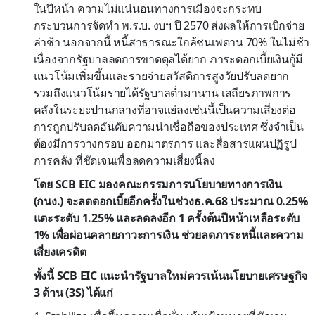
ในปีหน้า ความไม่แน่นอนทางการเมืองจะกระทบ
กระบวนการจัดทำ พ.ร.บ. งบฯ ปี 2570 ส่งผลให้การเบิกจ่าย
ล่าช้า นอกจากนี้ หนี้สาธารณะใกล้ชนเพดาน 70% ในไม่ช้า
เนื่องจากรัฐบาลลดการขาดดุลได้ยาก ภาระดอกเบี้ยเงินกู้มี
แนวโน้มเพิ่มขึ้นและรายจ่ายสวัสดิการสูงวัยปรับลดยาก
รวมถึงแนวโน้มรายได้รัฐบาลต่ำมานาน เสถียรภาพการ
คลังในระยะปานกลางที่อาจแย่ลงเช่นนี้เป็นความเสี่ยงต่อ
การถูกปรับลดอันดับความน่าเชื่อถือของประเทศ ซึ่งจำเป็น
ต้องมีการวางกรอบ ออกมาตรการ และสื่อสารแผนปฏิรูป
การคลัง ที่ชัดเจนเพื่อลดความเสี่ยงนี้ลง
โดย SCB EIC มองคณะกรรมการนโยบายทางการเงิน
(กนง.) จะลดดอกเบี้ยอีกครั้งในช่วงธ.ค.68 ประมาณ 0.25%
แตะระดับ 1.25% และลดลงอีก 1 ครั้งต้นปีหน้าเหลือระดับ
1% เพื่อผ่อนคลายภาวะการเงิน ช่วยลดภาระหนี้และความ
เสี่ยงเครดิต
ทั้งนี้ SCB EIC แนะนำรัฐบาลใหม่ควรเน้นนโยบายเศรษฐกิจ
3 ด้าน (3S) ได้แก่