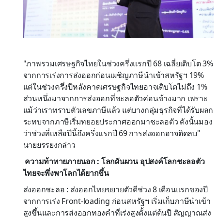
"ภาพรวมเศรษฐกิจไทยในช่วงครึ่งแรกปี 68 เฉลี่ยเติบโต 3%
จากการเร่งการส่งออกก่อนเผชิญภาษีนำเข้าสหรัฐฯ 19%
แต่ในช่วงครึ่งปีหลังคาดเศรษฐกิจไทยอาจเติบโตไม่ถึง 1%
ส่วนหนึ่งมาจากการส่งออกที่ชะลอตัวค่อนข้างมาก เพราะ
แม้ว่าเราทราบตัวเลขภาษีแล้ว แต่บางกลุ่มธุรกิจที่ได้รับผลก
ระทบจากภาษีเริ่มทยอยประกาศออกมาชะลอตัว ดังนั้นมอง
ว่าช่วงที่เหลือปีนี้ถึงครึ่งแรกปี 69 การส่งออกอาจติดลบ"
นายยรรยงกล่าว
ความท้าทายภายนอก : โลกผันผวน อุปสงค์โลกชะลอตัว
ไทยจะพึ่งพาโลกได้ยากขึ้น
ส่งออกชะลอ : ส่งออกไทยขยายตัวดีช่วง 8 เดือนแรกของปี
จากการเร่ง Front-loading ก่อนสหรัฐฯ เริ่มเก็บภาษีนำเข้า
สูงขึ้นและการส่งออกทองคำที่เร่งสูงตั้งแต่ต้นปี สัญญาณส่ง