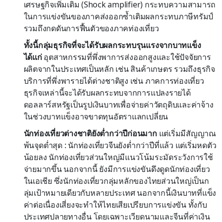
เศรษฐกิจเพิ่มเติม (Shock amplifier) กระทบความสามารถ
ในการแข่งขันของภาคส่งออกซ้ำเติมผลกระทบภาษีทรัมป์
รวมถึงกดดันการฟื้นตัวของภาคท่องเที่ยว
ทั้งนี้กลุ่มธุรกิจที่จะได้รับผลกระทบรุนแรงจากบาทแข็ง
ได้แก่
อุตสาหกรรมที่พึ่งพาการส่งออกสูงและใช้ปัจจัยการ
ผลิตจากในประเทศเป็นหลัก เช่น สินค้าเกษตร รวมถึงธุรกิจ
บริการที่พึ่งพารายได้ต่างชาติสูง เช่น ภาคการท่องเที่ยว
ธุรกิจเหล่านี้จะได้รับผลกระทบจากการแปลงรายได้
ดอลลาร์สหรัฐเป็นรูปเงินบาทเพื่อจ่ายค่าวัตถุดิบและค่าจ้าง
ในช่วงบาทแข็งอาจขาดทุนอัตราแลกเปลี่ยน
นักท่องเที่ยวต่างชาติยังต่ำกว่าปีก่อนมาก
แต่เริ่มมีสัญญาณ
พ้นจุดต่ำสุด : นักท่องเที่ยวจีนยังต่ำกว่าปีที่แล้ว แต่เริ่มหดตัว
น้อยลง นักท่องเที่ยวส่วนใหญ่มีแนวโน้มระมัดระวังการใช้
จ่ายมากขึ้น นอกจากนี้ ยังมีการแข่งขันดึงดูดนักท่องเที่ยว
ในเอเชีย ซึ่งนักท่องเที่ยวกลุ่มหลักของไทยส่วนใหญ่เป็นก
ลุ่มเป้าหมายเดียวกับหลายประเทศ นอกจากนี้เงินบาทที่แข็ง
ค่าต่อเนื่องเสี่ยงจะทำให้ไทยเสียเปรียบการแข่งขัน ทั้งกับ
ประเทศปลายทางอื่น โดยเฉพาะเวียดนามและจีนที่ค่าเงิน