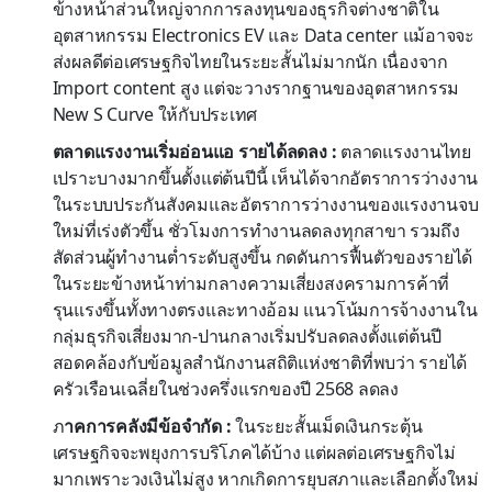
ข้างหน้าส่วนใหญ่จากการลงทุนของธุรกิจต่างชาติใน
อุตสาหกรรม Electronics EV และ Data center แม้อาจจะ
ส่งผลดีต่อเศรษฐกิจไทยในระยะสั้นไม่มากนัก เนื่องจาก
Import content สูง แต่จะวางรากฐานของอุตสาหกรรม
New S Curve ให้กับประเทศ
ตลาดแรงงานเริ่มอ่อนแอ รายได้ลดลง :
ตลาดแรงงานไทย
เปราะบางมากขึ้นตั้งแต่ต้นปีนี้ เห็นได้จากอัตราการว่างงาน
ในระบบประกันสังคมและอัตราการว่างงานของแรงงานจบ
ใหม่ที่เร่งตัวขึ้น ชั่วโมงการทำงานลดลงทุกสาขา รวมถึง
สัดส่วนผู้ทำงานต่ำระดับสูงขึ้น กดดันการฟื้นตัวของรายได้
ในระยะข้างหน้าท่ามกลางความเสี่ยงสงครามการค้าที่
รุนแรงขึ้นทั้งทางตรงและทางอ้อม แนวโน้มการจ้างงานใน
กลุ่มธุรกิจเสี่ยงมาก-ปานกลางเริ่มปรับลดลงตั้งแต่ต้นปี
สอดคล้องกับข้อมูลสำนักงานสถิติแห่งชาติที่พบว่า รายได้
ครัวเรือนเฉลี่ยในช่วงครึ่งแรกของปี 2568 ลดลง
ภ
าคการคลังมีข้อจำกัด :
ในระยะสั้นเม็ดเงินกระตุ้น
เศรษฐกิจจะพยุงการบริโภคได้บ้าง แต่ผลต่อเศรษฐกิจไม่
มากเพราะวงเงินไม่สูง หากเกิดการยุบสภาและเลือกตั้งใหม่