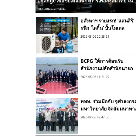
Change เพื่อขับเคลื่อนกิจการเพื่อสังคมไทย ใน
งาน Sustrends 2027
2026-08-06 20:54:46
อสังหาฯ รายแรก! ‘แสนสิริ’
ผนึก ‘ไดกิ้น’ ปั้นโมเดล
‘Sustainable Cooliving
2026-08-06 20:38:21
Lifecycle’ ยกระดับสาร
ทำความเย็นหมุนเวียน ขับ
เคลื่อน Circular Econom
BCPG ให้การต้อนรับ
เต็มขั้น
สำนักงานปลัดสำนักนายก
รัฐมนตรีเข้าศึกษาดูงาน ณ
2026-08-06 11:21:29
ศูนย์การเรียนรู้พลังงานสะ
อาดบีซีพีจี
ททท. ร่วมมือกับ จุฬาลงกร
มหาวิทยาลัย จัดสัมมนาทา
วิชาการและการตลาดเชิงรุ
2026-08-06 09:47:56
แนะเคล็ดลับปรับธุรกิจท่อง
เที่ยวไทย “ขายได้ ขายดี ข