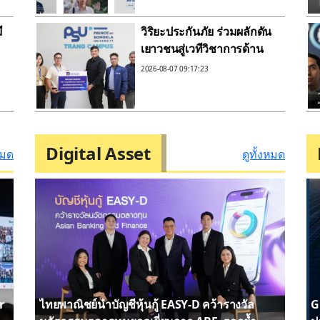
ง
ด้านสุขภาพตั้งแต่วันที่ยังแข็ง
แรง เปิดตัวภาพยนตร์
ี
วิริยะประกันภัย ร่วมผลักดัน
โฆษณาชุดใหม่แนะนำ
เยาวชนสู่เวทีวิชาการด้าน
“มะเร็งหายห่วง”
ประกันภัย“PSU Trang
2026-08-07 09:17:23
IBARM Talent 2026”
ม.อ.ตรัง
Digital Asset
หมด
ดูทั้งหมด
r
ไทยพาณิชย์นำบัญชีหุ้นกู้ EASY-D คว้ารางวัล
G