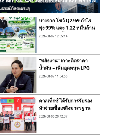
ระวัติการณ์ 74% แตะ 1.23 หมื่นล้านบาท รายได้
วมทะลุ 5 หมื่นล้านบาท รุก Data Center และ AI
26-08-07 12:51:49
บางจาก โชว์ Q2/69 กำไร
พุ่ง 99% แตะ 1.22 หมื่นล้าน
รับรู้ SAF ครั้งแรก–ธุรกิจ
2026-08-07 12:05:14
หลักฟื้น
“พลังงาน” เกาะติดราคา
น้ำมัน – เพิ่มอุดหนุน LPG
พร้อมรับมือราคาพลังงาน
2026-08-07 11:04:56
ตลาดโลกที่ผันผวนสูงต่อ
เนื่อง
คาลเท็กซ์ ได้รับการรับรอง
หัวจ่ายเชื้อเพลิงมาตรฐาน
ระดับสีทอง สะท้อนคุณภาพ
2026-08-06 20:42:37
การบริการ ตอกย้ำความ
มั่นใจทุกการเติม