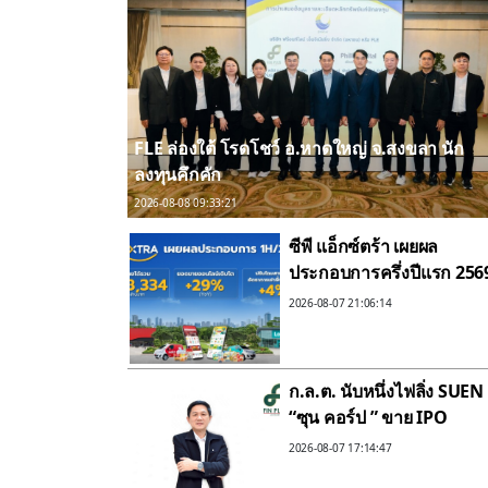
FLE ล่องใต้ โรดโชว์ อ.หาดใหญ่ จ.สงขลา นัก
ลงทุนคึกคัก
2026-08-08 09:33:21
ซีพี แอ็กซ์ตร้า เผยผล
ประกอบการครึ่งปีแรก 256
ทำรายได้รวม 268,334 ล้า
2026-08-07 21:06:14
บาท ยอดขายออนไลน์โต
29%ปรับโฉมสาขาใหม่ดัน
อัตราเช่าพื้นที่โต 4%
ก.ล.ต. นับหนึ่งไฟลิ่ง SUEN
“ซุน คอร์ป ” ขาย IPO
จำนวน 196.24 ล้านหุ้นปัก
2026-08-07 17:14:47
หมุดเข้าเทรด SET ชูแผน