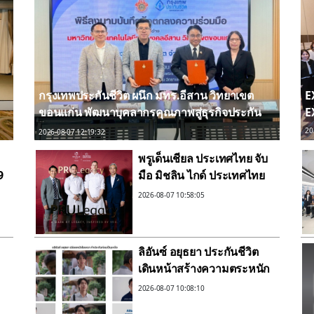
กรุงเทพประกันชีวิต ผนึก มทร.อีสาน วิทยาเขต
E
ขอนแก่น พัฒนาบุคลากรคุณภาพสู่ธุรกิจประกัน
EX
ชีวิต
20
2026-08-07 12:19:32
พรูเด็นเชียล ประเทศไทย จับ
9
มือ มิชลิน ไกด์ ประเทศไทย
น
รังสรรค์ประสบการณ์ไฟน์ได
2026-08-07 10:58:05
นิ่งสุดเอ็กซ์คลูซีฟระดับมิ
ชลินสตาร์ สำหรับลูกค้า ttb
reserve
ลิอันซ์ อยุธยา ประกันชีวิต
เดินหน้าสร้างความตระหนัก
รู้ถึงความสำคัญของการ
2026-08-07 10:08:10
วางแผนรับมือความเสี่ยง