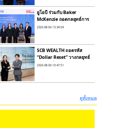
3% ต่อปี
ยูโอบี ร่วมกับ Baker
McKenzie ถอดกลยุทธ์การ
สร้าง ปกป้อง และส่งต่อ
2026-08-06 13:34:04
ความมั่งคั่งข้ามรุ่นกว่า 70%
ของธุรกิจครอบครัวไทย ยัง
ไม่มีแผนสืบทอดกิจการที่
SCB WEALTH ถอดรหัส
ชัดเจน
“Dollar Reset” วางกลยุทธ์
ลงทุนครึ่งปีหลัง แนะถือหุ้น
2026-08-06 10:47:51
สหรัฐฯ-ตลาดเกิดใหม่ เสริม
พอร์ตด้วยบอนด์ระยะสั้นถึง
กลาง
ดูทั้งหมด