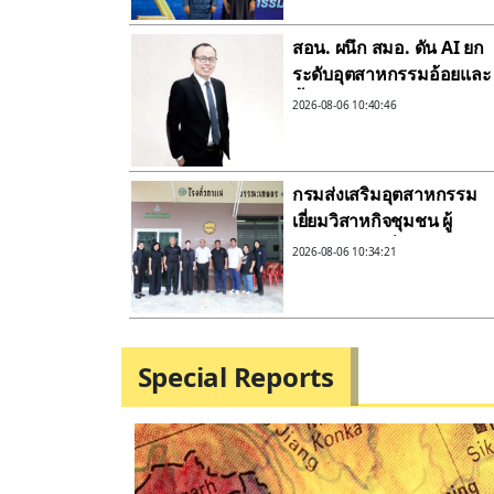
ทางปัญญาผ่านกองทุน ววน
เพิ่มคุณค่างานวิจัยไทย
สอน. ผนึก สมอ. ดัน AI ยก
ระดับอุตสาหกรรมอ้อยและ
น้ำตาลไทยสู่ยุคดิจิทัล หนุน
2026-08-06 10:40:46
เกษตรกร–โรงงาน เพิ่ม
ประสิทธิภาพการแข่งขัน
กรมส่งเสริมอุตสาหกรรม
เยี่ยมวิสาหกิจชุมชน ผู้
ประกอบการที่ผ่านบ่มเพาะ
2026-08-06 10:34:21
จากดีพร้อม ตอกย้ำความ
แข็งแกร่งของเศรษฐกิจ
ฐานราก เพิ่มมูลค่าสินค้า
เกษตรไทยสู่ความยั่งยืน
Special Reports