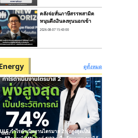
หรือทุพพลภาพลดดอกเบี้ย
เหลือ 0.01% ต่อปี ตลอดอายุ
คลังจ่อหั่นภาษีสรรพสามิต
สัญญา
หนุนดึงเงินลงทุนนอกเข้า
มาสร้างโรงงานในประเทศ
2026-08-07 15:43:00
คาดได้ข้อสรุป ก.ย.นี้
Energy
ดูทั้งหมด
ULF กำไรดำเนินงานไตรมาส 2 พุ่งสูงสุดเป็น