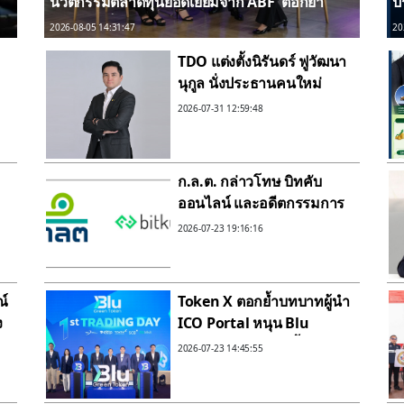
นวัตกรรมตลาดทุนยอดเยี่ยมจาก ABF ตอกย้ำ
ป
ความสำเร็จในการพลิกโฉมการลงทุนหุ้นกู้ผ่าน
ร
2026-08-05 14:31:47
20
แพลตฟอร์มดิจิทัล
TDO แต่งตั้งนิรันดร์ ฟูวัฒนา
นุกูล นั่งประธานคนใหม่
สานต่อนโยบายผลักดัน
2026-07-31 12:59:48
อุตสาหกรรมสินทรัพย์ดิจิทัล
ไทยขึ้นเบอร์หนึ่งอาเซียน
y
ก.ล.ต. กล่าวโทษ บิทคับ
ออนไลน์ และอดีตกรรมการ
บริษัท ต่อ บก.ปอศ.กรณีแจ้ง
2026-07-23 19:16:16
ข้อความอันเป็นเท็จ
ณ์
Token X ตอกย้ำบทบาทผู้นำ
ง
ICO Portal หนุน Blu
ก
Green Token เปิดซื้อขาย
2026-07-23 14:45:55
วันแรกบน Bitkub Online
าย
ขับเคลื่อนโทเคนดิจิทัลเพื่อ