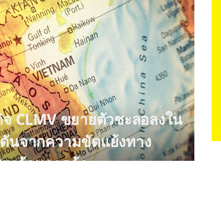
กิจ CLMV ขยายตัวชะลอลงใน
ดดันจากความขัดแย้งทาง
ี่ยงด้านการค้า