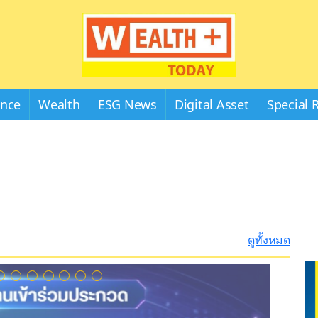
Wealthplustoday
ance
Wealth
ESG News
Digital Asset
Special 
ดูทั้งหมด