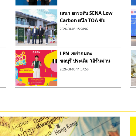
.
และ AI
เสนา ยกระดับ SENA Low
Carbon ผนึก TOA ขับ
เคลื่อน Green Supply
2026-08-05 15:28:02
Chain ลดคาร์บอน Scope 3
สู่ Net Zero 2050
LPN เขย่าอมตะ
ชลบุรี ประเดิม ‘เอิร์นม่วน
เฟส’ ดึง ‘ก้อง ห้วยไร่’ เสิร์ฟ
2026-08-05 11:37:50
โปรแรง ชวนสร้างพื้นที่
ความน่าอยู่