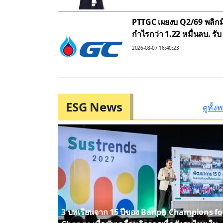
ขยายอาณาจักรวัสดุก่อสร้า
ครบวงจร รับเมกะเทรนด์
PTTGC เผยงบ Q2/69 พลิกม
EEC
กำไรกว่า 1.22 หมื่นลบ. รับ
อานิสงส์ราคาผลิตภัณฑ์ใน
2026-08-07 16:40:23
กลุ่มปิโตรเลียมและ
ปิโตรเคมีพุ่ง
ESG News
ดูทั้ง
3 บทเรียนจาก 15 ปีของ Banpu Champions fo