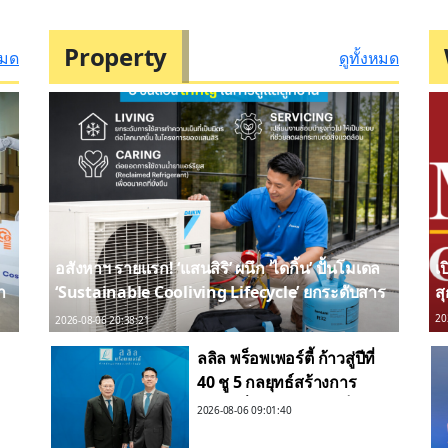
อนุรักษ์สิ่งแวดล้อมไทยสู่
ตลาดทุนดิจิทัล
Property
หมด
ดูทั้งหมด
อสังหาฯ รายแรก! ‘แสนสิริ’ ผนึก ‘ไดกิ้น’ ปั้นโมเดล
เ
ำ
‘Sustainable Cooliving Lifecycle’ ยกระดับสาร
ส
ทำความเย็นหมุนเวียน ขับเคลื่อน Circular
20
2026-08-06 20:38:21
Economy เต็มขั้น
ลลิล พร็อพเพอร์ตี้ ก้าวสู่ปีที่
40 ชู 5 กลยุทธ์สร้างการ
เติบโตยั่งยืน ยึดลูกค้าเป็น
2026-08-06 09:01:40
ศูนย์กลาง พร้อมลงทุนคน