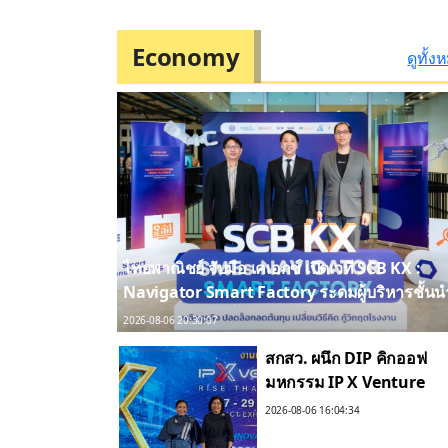
นาน”
Economy
ดูทั้ง
ไทยพาณิชย์ จับมือ เคเอกซ์ เปิดเวที SCB KX :
Navigator Smart Factory ระดมผู้บริหารชั้นน
เสริมเกราะเอสเอ็มอีไทย สู้ศึกต้นทุนพุ่ง สู่การ
2026-08-06 20:30:07
บริหารโรงงานที่ยั่งยืน
สกสว. ผนึก DIP คิกออฟ
มหกรรม IP X Venture
Rise Thailand 2026 สร้าง
2026-08-06 16:04:34
ระบบนิเวศเชื่อมทรัพย์สิน