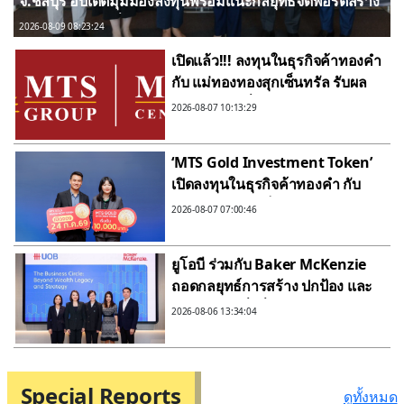
จ.ชลบุรี อัปเดตมุมมองลงทุนพร้อมแนะกลยุทธ์จัดพอร์ตสร้าง
การเติบโตอย่างยั่งยืน
2026-08-09 08:23:24
เปิดแล้ว!!! ลงทุนในธุรกิจค้าทองคำ
กับ แม่ทองทองสุกเซ็นทรัล รับผล
ตอบแทนคงที่ 3% ต่อปี
2026-08-07 10:13:29
‘MTS Gold Investment Token’
เปิดลงทุนในธุรกิจค้าทองคำ กับ
แม่ทองทองสุกเซ็นทรัล รับผล
2026-08-07 07:00:46
ตอบแทนคงที่ 3% ต่อปี
ยูโอบี ร่วมกับ Baker McKenzie
ถอดกลยุทธ์การสร้าง ปกป้อง และ
ส่งต่อความมั่งคั่งข้ามรุ่นกว่า 70%
2026-08-06 13:34:04
ของธุรกิจครอบครัวไทย ยังไม่มี
แผนสืบทอดกิจการที่ชัดเจน
Special Reports
ดูทั้งหมด