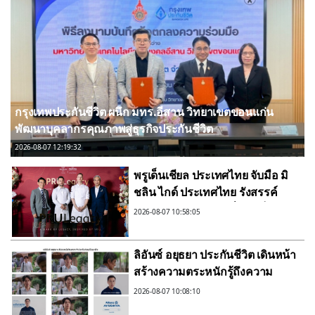
กรุงเทพประกันชีวิต ผนึก มทร.อีสาน วิทยาเขตขอนแก่น
พัฒนาบุคลากรคุณภาพสู่ธุรกิจประกันชีวิต
2026-08-07 12:19:32
พรูเด็นเชียล ประเทศไทย จับมือ มิ
ชลิน ไกด์ ประเทศไทย รังสรรค์
ประสบการณ์ไฟน์ไดนิ่งสุดเอ็กซ์คลู
2026-08-07 10:58:05
ซีฟระดับมิชลินสตาร์ สำหรับลูกค้า
ttb reserve
ลิอันซ์ อยุธยา ประกันชีวิต เดินหน้า
สร้างความตระหนักรู้ถึงความ
สำคัญของการวางแผนรับมือความ
2026-08-07 10:08:10
เสี่ยงด้านสุขภาพตั้งแต่วันที่ยังแข็ง