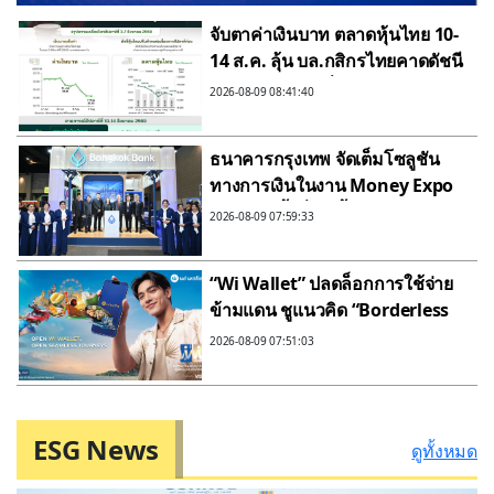
จับตาค่าเงินบาท ตลาดหุ้นไทย 10-
14 ส.ค. ลุ้น บล.กสิกรไทยคาดดัชนี
หุ้น แนวต้านอยู่ที่ 1,630 และ 1,655
2026-08-09 08:41:40
จุด
ธนาคารกรุงเทพ จัดเต็มโซลูชัน
ทางการเงินในงาน Money Expo
โคราช ครั้งที่ 20 ย้ำแนวคิด
2026-08-09 07:59:33
“Bangkok Bank: Growing
with You” หนุนลูกค้าเติบโตอย่าง
“Wi Wallet” ปลดล็อกการใช้จ่าย
มั่นคงในยุคดิจิทัล
ข้ามแดน ชูแนวคิด “Borderless
Access, Seamless Journey” ยก
2026-08-09 07:51:03
ระดับความสะดวกให้ต่างชาติ
Scan & Pay Like a Local ผ่าน
QR Code ทั่วไทย
ESG News
ดูทั้งหมด