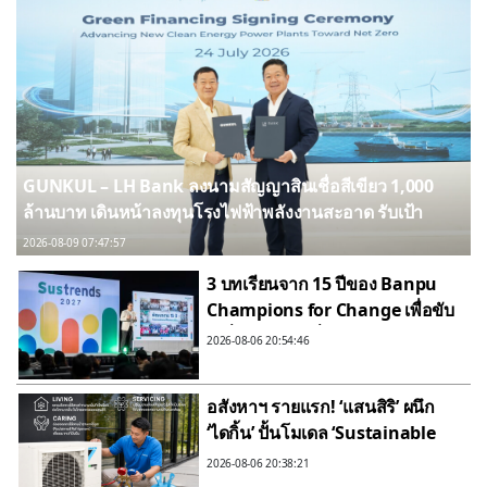
GUNKUL – LH Bank ลงนามสัญญาสินเชื่อสีเขียว 1,000
ล้านบาท เดินหน้าลงทุนโรงไฟฟ้าพลังงานสะอาด รับเป้า
หมาย Carbon Neutrality และ Net Zero Emissions ของ
2026-08-09 07:47:57
ประเทศ
3 บทเรียนจาก 15 ปีของ Banpu
Champions for Change เพื่อขับ
เคลื่อนกิจการเพื่อสังคมไทย ในงาน
2026-08-06 20:54:46
Sustrends 2027
อสังหาฯ รายแรก! ‘แสนสิริ’ ผนึก
‘ไดกิ้น’ ปั้นโมเดล ‘Sustainable
Cooliving Lifecycle’ ยกระดับสาร
2026-08-06 20:38:21
ทำความเย็นหมุนเวียน ขับเคลื่อน