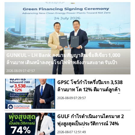
GUNKUL – LH Bank ลงนามสัญญาสินเชื่อสีเขียว 1,000
ล้านบาท เดินหน้าลงทุนโรงไฟฟ้าพลังงานสะอาด รับเป้า
หมาย Carbon Neutrality และ Net Zero Emissions ของ
2026-08-09 07:47:57
ประเทศ
GPSC โชว์กำไรครึ่งปีแรก 3,538
ล้านบาท โต 12% ดีมานด์ลูกค้า
อุตสาหกรรมพุ่งโรงไฟฟ้าพลังน้ำดี
2026-08-09 07:29:57
ต่อเนื่อง ประกาศจ่ายเงินปันผล
ระหว่างกาล 0.55 บาทต่อหุ้น
GULF กำไรดำเนินงานไตรมาส 2
พุ่งสูงสุดเป็นประวัติการณ์ 74%
แตะ 1.23 หมื่นล้านบาท รายได้
2026-08-07 12:51:49