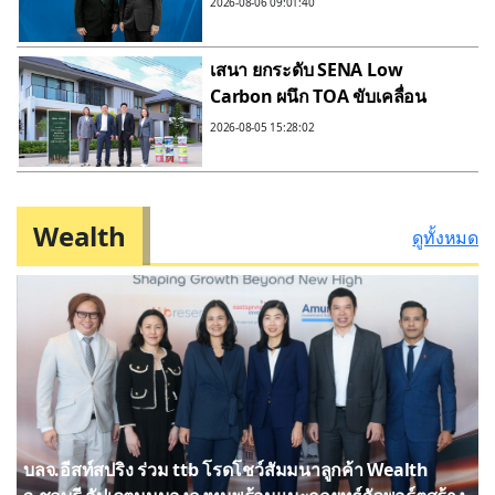
2026-08-06 09:01:40
คนและ AI
เสนา ยกระดับ SENA Low
Carbon ผนึก TOA ขับเคลื่อน
Green Supply Chain ลด
2026-08-05 15:28:02
คาร์บอน Scope 3 สู่ Net Zero
2050
Wealth
ดูทั้งหมด
บลจ.อีสท์สปริง ร่วม ttb โรดโชว์สัมมนาลูกค้า Wealth