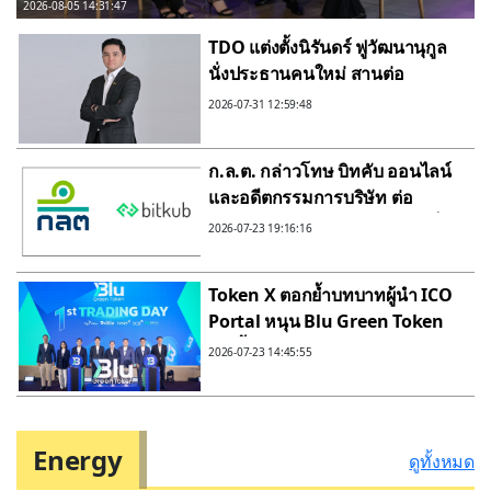
การลงทุนหุ้นกู้ผ่านแพลตฟอร์มดิจิทัล
2026-08-05 14:31:47
TDO แต่งตั้งนิรันดร์ ฟูวัฒนานุกูล
นั่งประธานคนใหม่ สานต่อ
นโยบายผลักดันอุตสาหกรรม
2026-07-31 12:59:48
สินทรัพย์ดิจิทัลไทยขึ้นเบอร์หนึ่ง
อาเซียน
ก.ล.ต. กล่าวโทษ บิทคับ ออนไลน์
และอดีตกรรมการบริษัท ต่อ
บก.ปอศ.กรณีแจ้งข้อความอันเป็น
2026-07-23 19:16:16
เท็จ
Token X ตอกย้ำบทบาทผู้นำ ICO
Portal หนุน Blu Green Token
เปิดซื้อขายวันแรกบน Bitkub
2026-07-23 14:45:55
Online ขับเคลื่อนโทเคนดิจิทัลเพื่อ
อนุรักษ์สิ่งแวดล้อมไทยสู่ตลาดทุน
ดิจิทัล
Energy
ดูทั้งหมด