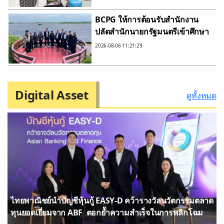
Circular Economy เต็มขั้น
BCPG ให้การต้อนรับสำนักงาน
ปลัดสำนักนายกรัฐมนตรีเข้าศึกษา
ดูงาน ณ ศูนย์การเรียนรู้พลังงานสะ
2026-08-06 11:21:29
อาดบีซีพีจี
Digital Asset
ดูทั้งหมด
ไทยพาณิชย์นำบัญชีหุ้นกู้ EASY-D คว้ารางวัลนวัตกรรมตลาด
ทุนยอดเยี่ยมจาก ABF ตอกย้ำความสำเร็จในการพลิกโฉม