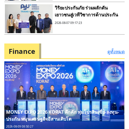
แรง เปิดตัวภาพยนตร์โฆษณาชุด
วิริยะประกันภัย ร่วมผลักดัน
ใหม่แนะนำ “มะเร็งหายห่วง”
เยาวชนสู่เวทีวิชาการด้านประกัน
ภัย“PSU Trang IBARM Talent
2026-08-07 09:17:23
2026” ม.อ.ตรัง
Finance
ดูทั้งหมด
MONEY EXPO 2026 KORAT คึกคัก ทุ่มโปรสินเชื่อ-ลงทุน-
ประกัน หนุนเศรษฐกิจอีสานเติบโต
2026-08-09 08:50:27