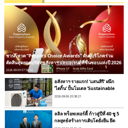
ชวนโหวต “People’s Choice Awards” ดันผู้บริโภคร่วม
ตัดสินสุดยอดบริษัทอสังหาฯ และเอเจนต์ที่ชื่นชอบแห่งปี 2026
2026-08-09 07:56:42
อสังหาฯ รายแรก! ‘แสนสิริ’ ผนึก
‘ไดกิ้น’ ปั้นโมเดล ‘Sustainable
Cooliving Lifecycle’ ยกระดับสาร
2026-08-06 20:38:21
ทำความเย็นหมุนเวียน ขับเคลื่อน
Circular Economy เต็มขั้น
ลลิล พร็อพเพอร์ตี้ ก้าวสู่ปีที่ 40 ชู 5
กลยุทธ์สร้างการเติบโตยั่งยืน ยึด
ลูกค้าเป็นศูนย์กลาง พร้อมลงทุน