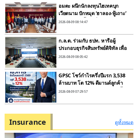
อมตะ ผนึกนักลงทุนไฮเทคบุก
เวียดนาม ปักหมุด ‘ฮาลอง-ฟู้เถาะ’
ผุดสมาร์ทซิตี้รับคลื่นย้ายฐานผลิต
2026-08-09 08:14:47
ก.ล.ต. ร่วมกับ ธปท. หารือผู้
ประกอบธุรกิจสินทรัพย์ดิจิทัล เพื่อ
ยกระดับแนวทางกำกับดูแล
2026-08-09 08:05:42
ธุรกรรม stablecoin มุ่งสกัดกั้น
อาชญากรรมทางเทคโนโลยีเมื่อ
GPSC โชว์กำไรครึ่งปีแรก 3,538
ล้านบาท โต 12% ดีมานด์ลูกค้า
อุตสาหกรรมพุ่งโรงไฟฟ้าพลังน้ำดี
2026-08-09 07:29:57
ต่อเนื่อง ประกาศจ่ายเงินปันผล
ระหว่างกาล 0.55 บาทต่อหุ้น
Insurance
ดูทั้งหมด