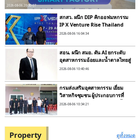
ไทย สู้ศึกต้นทุนพุ่ง สู่การบริหารโรงงานที่ยั่งยืน
2026-08-06 20:30:07
สกสว. ผนึก DIP คิกออฟมหกรรม
IP X Venture Rise Thailand
2026 สร้างระบบนิเวศเชื่อม
2026-08-06 16:04:34
ทรัพย์สินทางปัญญาผ่านกองทุน
ววน. เพิ่มคุณค่างานวิจัยไทย
สอน. ผนึก สมอ. ดัน AI ยกระดับ
อุตสาหกรรมอ้อยและน้ำตาลไทยสู่
ยุคดิจิทัล หนุนเกษตรกร–โรงงาน
2026-08-06 10:40:46
เพิ่มประสิทธิภาพการแข่งขัน
กรมส่งเสริมอุตสาหกรรม เยี่ยม
วิสาหกิจชุมชน ผู้ประกอบการที่
ผ่านบ่มเพาะจากดีพร้อม ตอกย้ำ
2026-08-06 10:34:21
ความแข็งแกร่งของเศรษฐกิจ
ฐานราก เพิ่มมูลค่าสินค้าเกษตร
ไทยสู่ความยั่งยืน
Property
ดูทั้งหมด