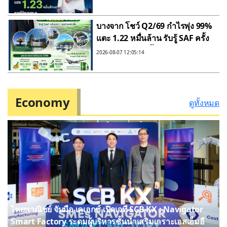
รวมทะลุ 5 หมื่นล้านบาท รุก Data
Center และ AI
บางจาก โชว์ Q2/69 กำไรพุ่ง 99%
แตะ 1.22 หมื่นล้าน รับรู้ SAF ครั้ง
แรก–ธุรกิจหลักฟื้น
2026-08-07 12:05:14
Economy
ดูทั้งหมด
ไทยพาณิชย์ จับมือ เคเอกซ์ เปิดเวที SCB KX : Navigator
Smart Factory ระดมผู้บริหารชั้นนำเสริมเกราะเอสเอ็มอี