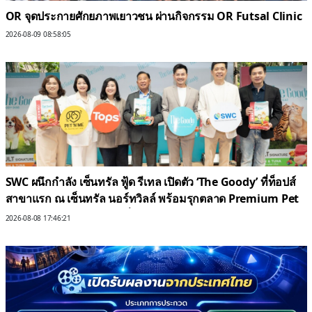
OR จุดประกายศักยภาพเยาวชน ผ่านกิจกรรม OR Futsal Clinic
2026-08-09 08:58:05
SWC ผนึกกำลัง เซ็นทรัล ฟู้ด รีเทล เปิดตัว ‘The Goody’ ที่ท็อปส์
สาขาแรก ณ เซ็นทรัล นอร์ทวิลล์ พร้อมรุกตลาด Premium Pet
Food & Pet Grooming ทั่วประเทศ
2026-08-08 17:46:21